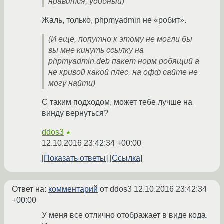
нравится, удобный)
Жаль, только, phpmyadmin не «робит».
(И еще, попутно к этому не могли бы
вы мне кинуть ссылку на
phpmyadmin.deb пакет норм робящий а
не кривой какой плес, на офф сайте не
могу найти)
С таким подходом, может тебе лучше на
винду вернуться?
ddos3
★
12.10.2016 23:42:34 +00:00
Показать ответы
Ссылка
Ответ на:
комментарий
от ddos3
12.10.2016 23:42:34
+00:00
У меня все отлично отображает в виде кода.