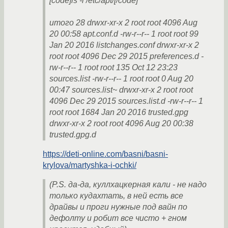
[code]ls -l /etc/apt/[/code]
итого 28 drwxr-xr-x 2 root root 4096 Aug
20 00:58 apt.conf.d -rw-r--r-- 1 root root 99
Jan 20 2016 listchanges.conf drwxr-xr-x 2
root root 4096 Dec 29 2015 preferences.d -
rw-r--r-- 1 root root 135 Oct 12 23:23
sources.list -rw-r--r-- 1 root root 0 Aug 20
00:47 sources.list~ drwxr-xr-x 2 root root
4096 Dec 29 2015 sources.list.d -rw-r--r-- 1
root root 1684 Jan 20 2016 trusted.gpg
drwxr-xr-x 2 root root 4096 Aug 20 00:38
trusted.gpg.d
https://deti-online.com/basni/basni-
krylova/martyshka-i-ochki/
(P.S. да-да, куллхацкерная кали - не надо
только кудахтать, в ней есть все
драйвы и проги нужные под вайн по
дефолту и робит все чисто + гном