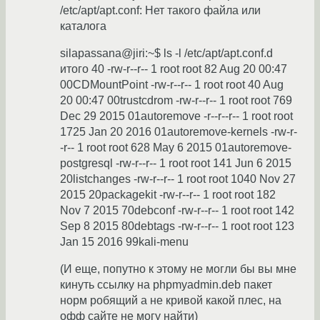
/etc/apt/apt.conf: Нет такого файла или
каталога
silapassana@jiri:~$ ls -l /etc/apt/apt.conf.d
итого 40 -rw-r--r-- 1 root root 82 Aug 20 00:47
00CDMountPoint -rw-r--r-- 1 root root 40 Aug
20 00:47 00trustcdrom -rw-r--r-- 1 root root 769
Dec 29 2015 01autoremove -r--r--r-- 1 root root
1725 Jan 20 2016 01autoremove-kernels -rw-r-
-r-- 1 root root 628 May 6 2015 01autoremove-
postgresql -rw-r--r-- 1 root root 141 Jun 6 2015
20listchanges -rw-r--r-- 1 root root 1040 Nov 27
2015 20packagekit -rw-r--r-- 1 root root 182
Nov 7 2015 70debconf -rw-r--r-- 1 root root 142
Sep 8 2015 80debtags -rw-r--r-- 1 root root 123
Jan 15 2016 99kali-menu
(И еще, попутно к этому не могли бы вы мне
кинуть ссылку на phpmyadmin.deb пакет
норм робящий а не кривой какой плес, на
офф сайте не могу найти)