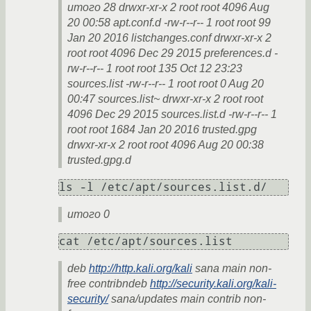
итого 28 drwxr-xr-x 2 root root 4096 Aug
20 00:58 apt.conf.d -rw-r--r-- 1 root root 99
Jan 20 2016 listchanges.conf drwxr-xr-x 2
root root 4096 Dec 29 2015 preferences.d -
rw-r--r-- 1 root root 135 Oct 12 23:23
sources.list -rw-r--r-- 1 root root 0 Aug 20
00:47 sources.list~ drwxr-xr-x 2 root root
4096 Dec 29 2015 sources.list.d -rw-r--r-- 1
root root 1684 Jan 20 2016 trusted.gpg
drwxr-xr-x 2 root root 4096 Aug 20 00:38
trusted.gpg.d
ls -l /etc/apt/sources.list.d/
итого 0
cat /etc/apt/sources.list
deb
http://http.kali.org/kali
sana main non-
free contribndeb
http://security.kali.org/kali-
security/
sana/updates main contrib non-