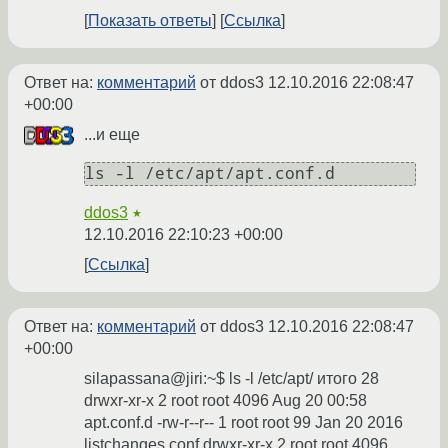
Показать ответы
Ссылка
Ответ на:
комментарий
от ddos3
12.10.2016 22:08:47
+00:00
...и еще
ls -l /etc/apt/apt.conf.d
ddos3
★
12.10.2016 22:10:23 +00:00
Ссылка
Ответ на:
комментарий
от ddos3
12.10.2016 22:08:47
+00:00
silapassana@jiri:~$ ls -l /etc/apt/ итого 28
drwxr-xr-x 2 root root 4096 Aug 20 00:58
apt.conf.d -rw-r--r-- 1 root root 99 Jan 20 2016
listchanges.conf drwxr-xr-x 2 root root 4096