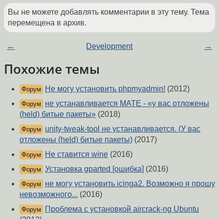
Вы не можете добавлять комментарии в эту тему. Тема
перемещена в архив.
←
Development
→
Похожие темы
Не могу установить phpmyadmin!
(2012)
Форум
не устанавливается МАТЕ - «у вас отложены
Форум
(held) битые пакеты»
(2018)
unity-tweak-tool не устанавливается. (У вас
Форум
отложены (held) битые пакеты)
(2017)
Не ставится wine
(2016)
Форум
Установка gparted [ошибка]
(2016)
Форум
не могу установить icinga2. Возможно я прошу
Форум
невозможного...
(2016)
Проблема с установкой aircrack-ng Ubuntu
Форум