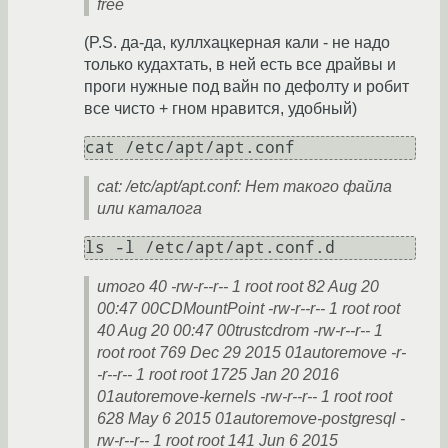
free
(P.S. да-да, куллхацкерная кали - не надо
только кудахтать, в ней есть все драйвы и
проги нужные под вайн по дефолту и робит
все чисто + гном нравится, удобный)
cat /etc/apt/apt.conf
cat: /etc/apt/apt.conf: Нет такого файла
или каталога
ls -l /etc/apt/apt.conf.d
итого 40 -rw-r--r-- 1 root root 82 Aug 20
00:47 00CDMountPoint -rw-r--r-- 1 root root
40 Aug 20 00:47 00trustcdrom -rw-r--r-- 1
root root 769 Dec 29 2015 01autoremove -r-
-r--r-- 1 root root 1725 Jan 20 2016
01autoremove-kernels -rw-r--r-- 1 root root
628 May 6 2015 01autoremove-postgresql -
rw-r--r-- 1 root root 141 Jun 6 2015