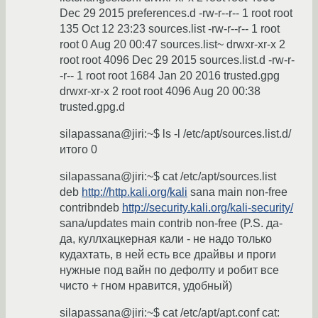
Dec 29 2015 preferences.d -rw-r--r-- 1 root root
135 Oct 12 23:23 sources.list -rw-r--r-- 1 root
root 0 Aug 20 00:47 sources.list~ drwxr-xr-x 2
root root 4096 Dec 29 2015 sources.list.d -rw-r-
-r-- 1 root root 1684 Jan 20 2016 trusted.gpg
drwxr-xr-x 2 root root 4096 Aug 20 00:38
trusted.gpg.d
silapassana@jiri:~$ ls -l /etc/apt/sources.list.d/
итого 0
silapassana@jiri:~$ cat /etc/apt/sources.list
deb
http://http.kali.org/kali
sana main non-free
contribndeb
http://security.kali.org/kali-security/
sana/updates main contrib non-free (P.S. да-
да, куллхацкерная кали - не надо только
кудахтать, в ней есть все драйвы и проги
нужные под вайн по дефолту и робит все
чисто + гном нравится, удобный)
silapassana@jiri:~$ cat /etc/apt/apt.conf cat: