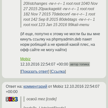
20listchanges -rw-r--r-- 1 root root 1040 Nov
27 2015 20packagekit -rw-r--r-- 1 root root
182 Nov 7 2015 70debconf -rw-r--r-- 1 root
root 142 Sep 8 2015 80debtags -rw-r--r-- 1
root root 123 Jan 15 2016 99kali-menu
(И еще, попутно к этому не могли бы вы мне
кинуть ссылку на phpmyadmin.deb пакет
норм робящий а не кривой какой плес, на
офф сайте не могу найти)
Mobiz
12.10.2016 22:54:07 +00:00
автор топика
Показать ответ
Ссылка
Ответ на:
комментарий
от Mobiz
12.10.2016 22:54:07
+00:00
освой тег [сode]