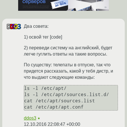
Два совета:
1) освой тег [сode]
2) переведи систему на английский, будет
легче гуглить ответы на такие вопросы.
По существу: телепаты в отпуске, так что
придется рассказать, какой у тебя дистр, и
что выдают следующие команды:
ls -l /etc/apt/

ls -l /etc/apt/sources.list.d/

cat /etc/apt/sources.list

ddos3
★
12.10.2016 22:08:47 +00:00