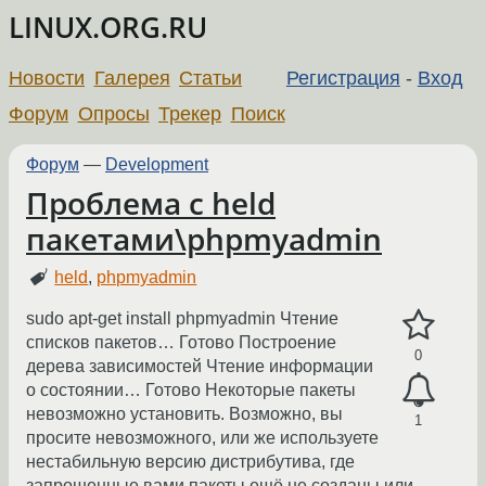
LINUX.ORG.RU
Новости
Галерея
Статьи
Регистрация
-
Вход
Форум
Опросы
Трекер
Поиск
Форум
—
Development
Проблема с held
пакетами\phpmyadmin
held
,
phpmyadmin
sudo apt-get install phpmyadmin Чтение
списков пакетов… Готово Построение
0
дерева зависимостей Чтение информации
о состоянии… Готово Некоторые пакеты
невозможно установить. Возможно, вы
1
просите невозможного, или же используете
нестабильную версию дистрибутива, где
запрошенные вами пакеты ещё не созданы или