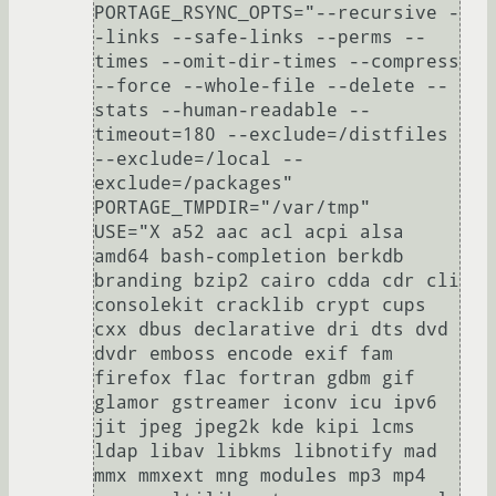
PORTAGE_RSYNC_OPTS="--recursive -
-links --safe-links --perms --
times --omit-dir-times --compress 
--force --whole-file --delete --
stats --human-readable --
timeout=180 --exclude=/distfiles 
--exclude=/local --
exclude=/packages"

PORTAGE_TMPDIR="/var/tmp"

USE="X a52 aac acl acpi alsa 
amd64 bash-completion berkdb 
branding bzip2 cairo cdda cdr cli 
consolekit cracklib crypt cups 
cxx dbus declarative dri dts dvd 
dvdr emboss encode exif fam 
firefox flac fortran gdbm gif 
glamor gstreamer iconv icu ipv6 
jit jpeg jpeg2k kde kipi lcms 
ldap libav libkms libnotify mad 
mmx mmxext mng modules mp3 mp4 