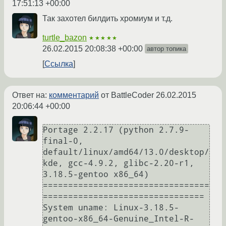
17:51:13 +00:00
Так захотел билдить хромиум и т.д.
turtle_bazon
★★★★★
26.02.2015 20:08:38 +00:00
автор топика
Ссылка
Ответ на:
комментарий
от BattleCoder
26.02.2015
20:06:44 +00:00
Portage 2.2.17 (python 2.7.9-
final-0, 
default/linux/amd64/13.0/desktop/
kde, gcc-4.9.2, glibc-2.20-r1, 
3.18.5-gentoo x86_64)

=================================
================================

System uname: Linux-3.18.5-
gentoo-x86_64-Genuine_Intel-R-