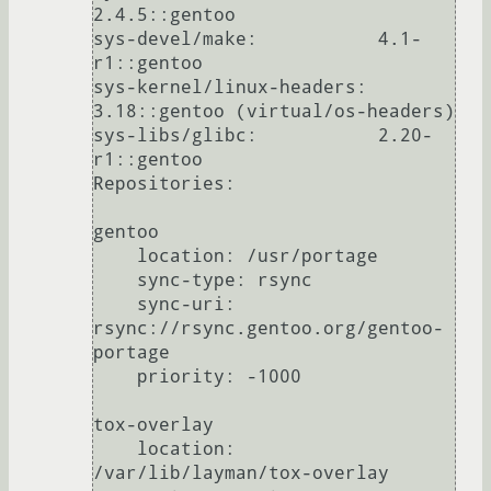
2.4.5::gentoo

sys-devel/make:           4.1-
r1::gentoo

sys-kernel/linux-headers: 
3.18::gentoo (virtual/os-headers)

sys-libs/glibc:           2.20-
r1::gentoo

Repositories:

gentoo

    location: /usr/portage

    sync-type: rsync

    sync-uri: 
rsync://rsync.gentoo.org/gentoo-
portage

    priority: -1000

tox-overlay

    location: 
/var/lib/layman/tox-overlay
