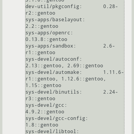
dev-util/pkgconfig:       0.28-
r2::gentoo

sys-apps/baselayout:      
2.2::gentoo

sys-apps/openrc:          
0.13.8::gentoo

sys-apps/sandbox:         2.6-
r1::gentoo

sys-devel/autoconf:       
2.13::gentoo, 2.69::gentoo

sys-devel/automake:       1.11.6-
r1::gentoo, 1.12.6::gentoo, 
1.15::gentoo

sys-devel/binutils:       2.24-
r3::gentoo

sys-devel/gcc:            
4.9.2::gentoo

sys-devel/gcc-config:     
1.8::gentoo

sys-devel/libtool:        