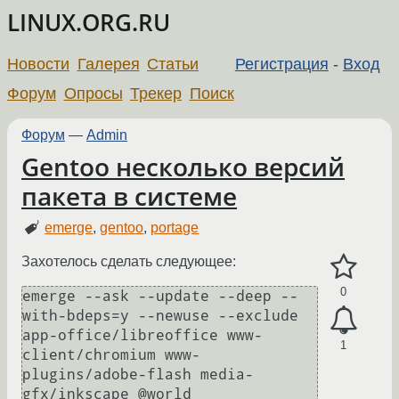
LINUX.ORG.RU
Новости
Галерея
Статьи
Регистрация
-
Вход
Форум
Опросы
Трекер
Поиск
Форум
—
Admin
Gentoo несколько версий
пакета в системе
emerge
,
gentoo
,
portage
Захотелось сделать следующее:
0
emerge --ask --update --deep --
with-bdeps=y --newuse --exclude 
app-office/libreoffice www-
1
client/chromium www-
plugins/adobe-flash media-