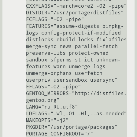
CXXFLAGS="-march=core2 -O2 -pipe"

DISTDIR="/usr/portage/distfiles"

FCFLAGS="-O2 -pipe"

FEATURES="assume-digests binpkg-
logs config-protect-if-modified 
distlocks ebuild-locks fixlafiles 
merge-sync news parallel-fetch 
preserve-libs protect-owned 
sandbox sfperms strict unknown-
features-warn unmerge-logs 
unmerge-orphans userfetch 
userpriv usersandbox usersync"

FFLAGS="-O2 -pipe"

GENTOO_MIRRORS="http://distfiles.
gentoo.org"

LANG="ru_RU.utf8"

LDFLAGS="-Wl,-O1 -Wl,--as-needed"

MAKEOPTS="-j2"

PKGDIR="/usr/portage/packages"

PORTAGE_CONFIGROOT="/"
