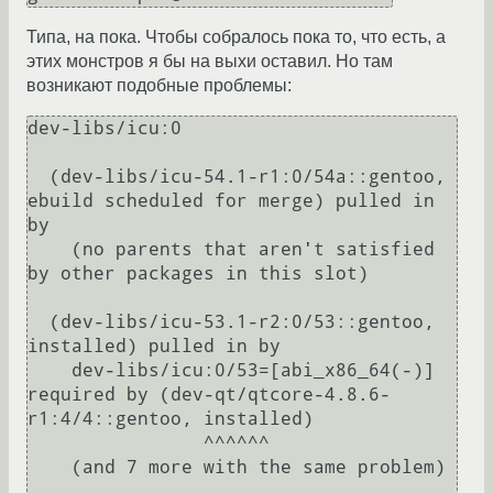
Типа, на пока. Чтобы собралось пока то, что есть, а
этих монстров я бы на выхи оставил. Но там
возникают подобные проблемы:
dev-libs/icu:0

  (dev-libs/icu-54.1-r1:0/54a::gentoo, 
ebuild scheduled for merge) pulled in 
by

    (no parents that aren't satisfied 
by other packages in this slot)

  (dev-libs/icu-53.1-r2:0/53::gentoo, 
installed) pulled in by

    dev-libs/icu:0/53=[abi_x86_64(-)] 
required by (dev-qt/qtcore-4.8.6-
r1:4/4::gentoo, installed)

                ^^^^^^                                                                                                               

    (and 7 more with the same problem)
