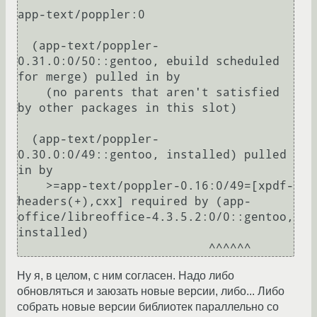
app-text/poppler:0

  (app-text/poppler-
0.31.0:0/50::gentoo, ebuild scheduled 
for merge) pulled in by

    (no parents that aren't satisfied 
by other packages in this slot)

  (app-text/poppler-
0.30.0:0/49::gentoo, installed) pulled 
in by

    >=app-text/poppler-0.16:0/49=[xpdf-
headers(+),cxx] required by (app-
office/libreoffice-4.3.5.2:0/0::gentoo, 
installed)

Ну я, в целом, с ним согласен. Надо либо
обновляться и заюзать новые версии, либо... Либо
собрать новые версии библиотек параллельно со