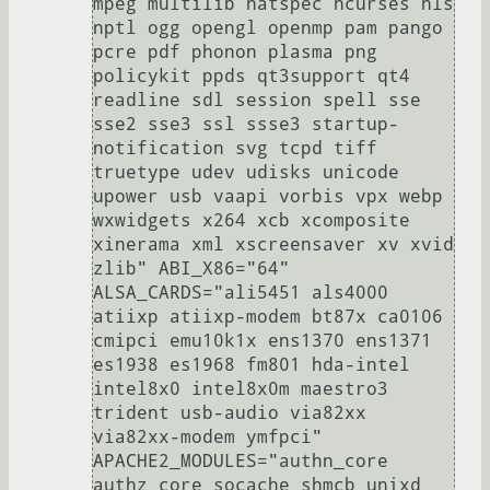
mpeg multilib natspec ncurses nls 
nptl ogg opengl openmp pam pango 
pcre pdf phonon plasma png 
policykit ppds qt3support qt4 
readline sdl session spell sse 
sse2 sse3 ssl ssse3 startup-
notification svg tcpd tiff 
truetype udev udisks unicode 
upower usb vaapi vorbis vpx webp 
wxwidgets x264 xcb xcomposite 
xinerama xml xscreensaver xv xvid 
zlib" ABI_X86="64" 
ALSA_CARDS="ali5451 als4000 
atiixp atiixp-modem bt87x ca0106 
cmipci emu10k1x ens1370 ens1371 
es1938 es1968 fm801 hda-intel 
intel8x0 intel8x0m maestro3 
trident usb-audio via82xx 
via82xx-modem ymfpci" 
APACHE2_MODULES="authn_core 
authz_core socache_shmcb unixd 