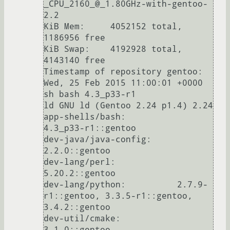
_CPU_2160_@_1.80GHz-with-gentoo-
2.2

KiB Mem:     4052152 total,   
1186956 free

KiB Swap:    4192928 total,   
4143140 free

Timestamp of repository gentoo: 
Wed, 25 Feb 2015 11:00:01 +0000

sh bash 4.3_p33-r1

ld GNU ld (Gentoo 2.24 p1.4) 2.24

app-shells/bash:          
4.3_p33-r1::gentoo

dev-java/java-config:     
2.2.0::gentoo

dev-lang/perl:            
5.20.2::gentoo

dev-lang/python:          2.7.9-
r1::gentoo, 3.3.5-r1::gentoo, 
3.4.2::gentoo

dev-util/cmake:           
3.1.0::gentoo
