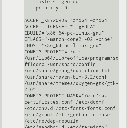
    masters: gentoo

    priority: 0

ACCEPT_KEYWORDS="amd64 ~amd64"

ACCEPT_LICENSE="* -@EULA"

CBUILD="x86_64-pc-linux-gnu"

CFLAGS="-march=core2 -O2 -pipe"

CHOST="x86_64-pc-linux-gnu"

CONFIG_PROTECT="/etc 
/usr/lib64/libreoffice/program/so
fficerc /usr/share/config 
/usr/share/gnupg/qualified.txt 
/usr/share/maven-bin-3.2/conf 
/usr/share/themes/oxygen-gtk/gtk-
2.0"

CONFIG_PROTECT_MASK="/etc/ca-
certificates.conf /etc/dconf 
/etc/env.d /etc/fonts/fonts.conf 
/etc/gconf /etc/gentoo-release 
/etc/revdep-rebuild 
/etc/sandbox.d /etc/terminfo"
