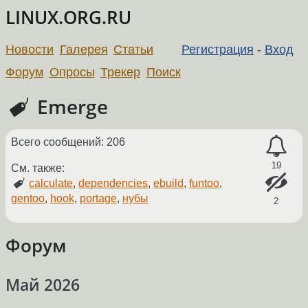
LINUX.ORG.RU
Новости
Галерея
Статьи
Регистрация
-
Вход
Форум
Опросы
Трекер
Поиск
Emerge
Всего сообщений: 206
19
См. также:
calculate
,
dependencies
,
ebuild
,
funtoo
,
gentoo
,
hook
,
portage
,
нубы
2
Форум
Май 2026