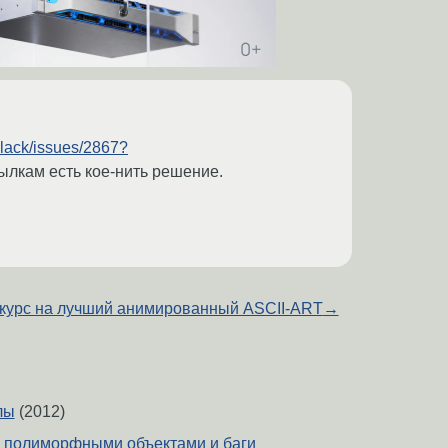
/black/issues/2867?
сылкам есть кое-нить решение.
курс на лучший анимированный ASCII-ART
→
лы
(2012)
й полиморфными объектами и баги