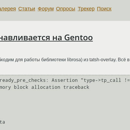
алерея
Статьи
Форум
Опросы
Трекер
Поиск
анавливается на Gentoo
ходим для работы библиотеки librosa) из tatsh-overlay. Всё 
ready_pre_checks: Assertion "type->tp_call !=
mory block allocation traceback

a
