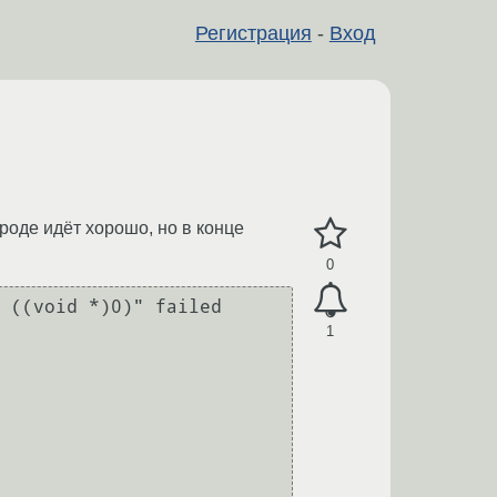
Регистрация
-
Вход
вроде идёт хорошо, но в конце
0
 ((void *)0)" failed

1