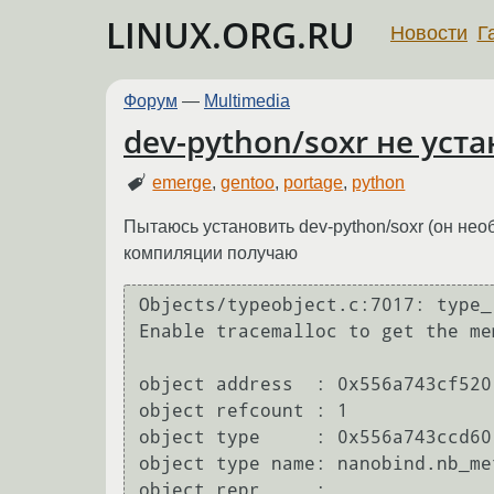
LINUX.ORG.RU
Новости
Г
Форум
—
Multimedia
dev-python/soxr не уст
emerge
,
gentoo
,
portage
,
python
Пытаюсь установить dev-python/soxr (он необ
компиляции получаю
Objects/typeobject.c:7017: type_
Enable tracemalloc to get the me
object address  : 0x556a743cf520

object refcount : 1

object type     : 0x556a743ccd60

object type name: nanobind.nb_met
object repr     : 
