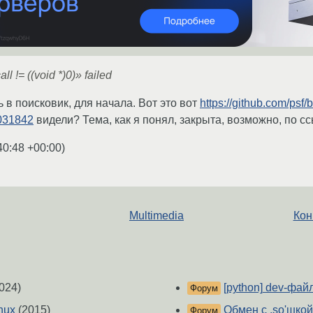
ll != ((void *)0)» failed
ь в поисковик, для начала. Вот это вот
https://github.com/psf
031842
видели? Тема, как я понял, закрыта, возможно, по с
40:48 +00:00
)
Multimedia
Кон
024)
[python] dev-фай
Форум
nux
(2015)
Обмен с .so'шко
Форум