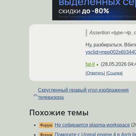
Assertion «type->tp_ca
Ну, разбираться. Вбит
ysclid=mpp002s6li344
fat-II
(
28.05.2026 04:
★
Ответить
Ссылка
Скругленный правый угол изображения
←
телевизора
Похожие темы
Не собирается plasma-workspace
(2
Форум
Помогите с Unreal engine 4 в Arch li
Форум