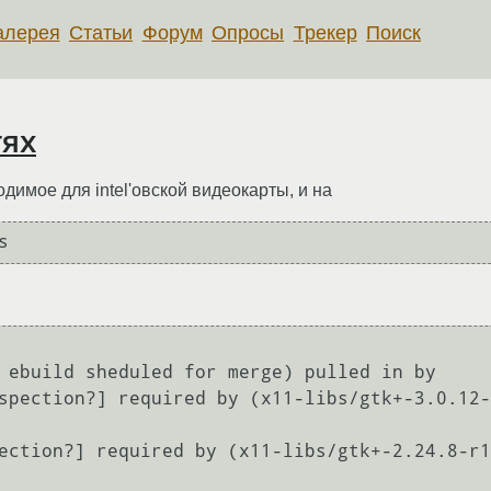
алерея
Статьи
Форум
Опросы
Трекер
Поиск
тях
димое для intel'овской видеокарты, и на
s