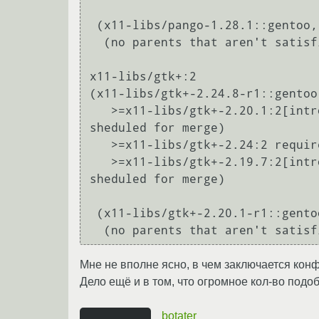
 (x11-libs/pango-1.28.1::gentoo, installed) pulled in by

  (no parents that aren't satisfied by other packages in this slot)

x11-libs/gtk+:2

(x11-libs/gtk+-2.24.8-r1::gentoo
   >=x11-libs/gtk+-2.20.1:2[introspection?] required by (app-text/poppler-0.16.7::gentoo, ebuild 
sheduled for merge)

   >=x11-libs/gtk+-2.24:2 required by (x11-libs/gtk+-3.0.12-r1::gentoo, ebuild sheduled for merge)

   >=x11-libs/gtk+-2.19.7:2[introspection?] required by (x11-libs/libwnck-2.30.7::gentoo, ebuild 
sheduled for merge)

 (x11-libs/gtk+-2.20.1-r1::gentoo, installed) pulled in by

Мне не вполне ясно, в чем заключается конф
Дело ещё и в том, что огромное кол-во подоб
botater