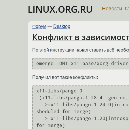
LINUX.ORG.RU
Новости
Г
Форум
—
Desktop
Конфликт в зависимос
По
этой
инструкции начал ставить всё необхо
emerge -DN1 x11-base/xorg-driver
Получил вот такие конфликты:
x11-libs/pango:0

 (x11-libs/pango-1.28.4::gentoo, ebuild sheduled for merge) pulled in by

   >=x11-libs/pango-1.24.0[introspection?] required by (x11-libs/gtk+-3.0.12-r1::gentoo, ebuild 
sheduled for merge)

   >=x11-libs/pango-1.20[introspection?] required by (x11-libs/gtk+-2.24.8-r1::gentoo, ebuild sheduled 
for merge)
