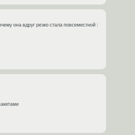
очему она вдруг резко стала повсеместной :
пакетами