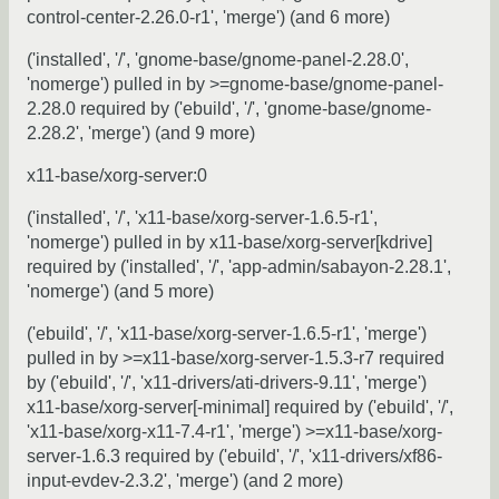
control-center-2.26.0-r1', 'merge') (and 6 more)
('installed', '/', 'gnome-base/gnome-panel-2.28.0',
'nomerge') pulled in by >=gnome-base/gnome-panel-
2.28.0 required by ('ebuild', '/', 'gnome-base/gnome-
2.28.2', 'merge') (and 9 more)
x11-base/xorg-server:0
('installed', '/', 'x11-base/xorg-server-1.6.5-r1',
'nomerge') pulled in by x11-base/xorg-server[kdrive]
required by ('installed', '/', 'app-admin/sabayon-2.28.1',
'nomerge') (and 5 more)
('ebuild', '/', 'x11-base/xorg-server-1.6.5-r1', 'merge')
pulled in by >=x11-base/xorg-server-1.5.3-r7 required
by ('ebuild', '/', 'x11-drivers/ati-drivers-9.11', 'merge')
x11-base/xorg-server[-minimal] required by ('ebuild', '/',
'x11-base/xorg-x11-7.4-r1', 'merge') >=x11-base/xorg-
server-1.6.3 required by ('ebuild', '/', 'x11-drivers/xf86-
input-evdev-2.3.2', 'merge') (and 2 more)