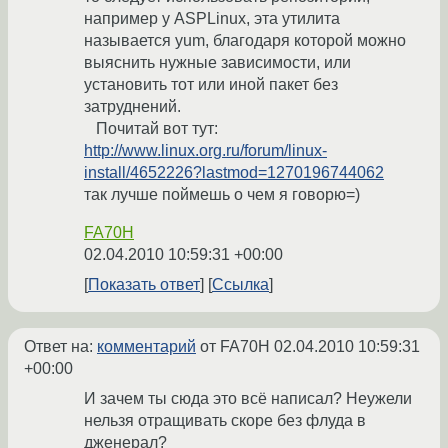
например у ASPLinux, эта утилита
называется yum, благодаря которой можно
выяснить нужные зависимости, или
установить тот или иной пакет без
затруднений.
Почитай вот тут:
http://www.linux.org.ru/forum/linux-
install/4652226?lastmod=1270196744062
так лучше поймешь о чем я говорю=)
FA70H
02.04.2010 10:59:31 +00:00
Показать ответ
Ссылка
Ответ на:
комментарий
от FA70H
02.04.2010 10:59:31
+00:00
И зачем ты сюда это всё написал? Неужели
нельзя отращивать скоре без флуда в
дженерал?