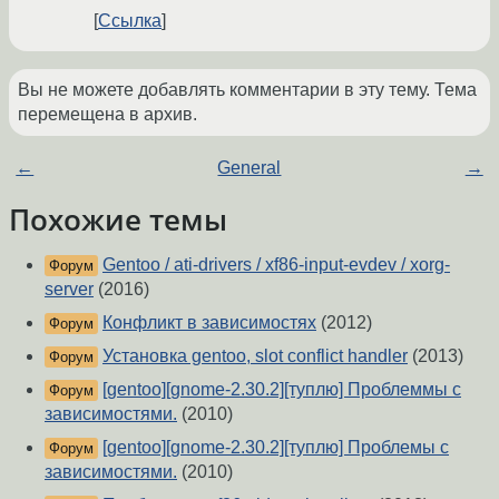
Ссылка
Вы не можете добавлять комментарии в эту тему. Тема
перемещена в архив.
←
General
→
Похожие темы
Gentoo / ati-drivers / xf86-input-evdev / xorg-
Форум
server
(2016)
Конфликт в зависимостях
(2012)
Форум
Установка gentoo, slot conflict handler
(2013)
Форум
[gentoo][gnome-2.30.2][туплю] Проблеммы с
Форум
зависимостями.
(2010)
[gentoo][gnome-2.30.2][туплю] Проблемы с
Форум
зависимостями.
(2010)