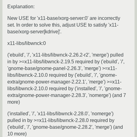
Explanation:
New USE for 'x11-base/xorg-server:0' are incorrectly
set. In order to solve this, adjust USE to satisfy 'x11-
base/xorg-server[kdrive]'.
x11-libs/libwnck:0
('ebuild', '/', 'x11-libs/libwnck-2.26.2-r2', 'merge') pulled
in by >=x11-libs/libwnck-2.19.5 required by ('ebuild', '/',
'gnome-base/gnome-panel-2.26.3', 'merge') >=x11-
libs/libwnck-2.10.0 required by ('ebuild', '/', 'gnome-
extra/gnome-power-manager-2.22.1', 'merge') >=x11-
libs/libwnck-2.10.0 required by ('installed', '/', 'gnome-
extra/gnome-power-manager-2.28.3', 'nomerge') (and 7
more)
('installed', '/', 'x11-libs/libwnck-2.28.0', 'nomerge')
pulled in by >=x11-libs/libwnck-2.28.0 required by
('ebuild', '/', 'gnome-base/gnome-2.28.2', 'merge') (and
10 more)