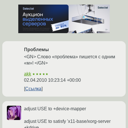
Проблемы
<GN> Слово «проблема» пишется с одним
«м»! </GN>
akk
★★★★★
02.04.2010 10:23:14 +00:00
Ссылка
adjust USE to +device-mapper
adjust USE to satisfy 'x11-base/xorg-server
+kdrive