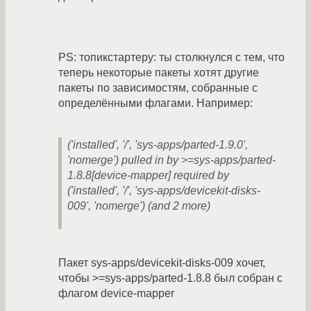
PS: топикстартеру: ты столкнулся с тем, что
теперь некоторые пакеты хотят другие
пакеты по зависимостям, собранные с
определёнными флагами. Например:
('installed', '/', 'sys-apps/parted-1.9.0',
'nomerge') pulled in by >=sys-apps/parted-
1.8.8[device-mapper] required by
('installed', '/', 'sys-apps/devicekit-disks-
009', 'nomerge') (and 2 more)
Пакет sys-apps/devicekit-disks-009 хочет,
чтобы >=sys-apps/parted-1.8.8 был собран с
флагом device-mapper