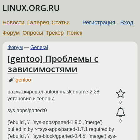
LINUX.ORG.RU
Новости
Галерея
Статьи
Регистрация
-
Вход
Форум
Опросы
Трекер
Поиск
Форум
—
General
[gentoo] Проблемы с
зависимостями
gentoo
размаскировал autounmask gnome-2.28
установил и теперь:
0
sys-apps/parted:0
0
('ebuild', '/', 'sys-apps/parted-1.9.0', 'merge')
pulled in by >=sys-apps/parted-1.7.1 required by
('ebuild', '/', 'sys-block/gparted-0.4.5', 'merge') sys-