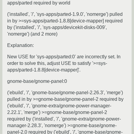
apps/parted required by world
('installed', '/', 'sys-apps/parted-1.9.0', 'nomerge') pulled
in by >=sys-apps/parted-1.8.8[device-mapper] required
by ('installed', '/', 'sys-apps/devicekit-disks-009',
'nomerge') (and 2 more)
Explanation:
New USE for 'sys-apps/parted:0' are incorrectly set. In
order to solve this, adjust USE to satisfy '>=sys-
apps/parted-1.8.8[device-mapper]'.
gnome-base/gnome-panel:0
('ebuild', '/', 'gnome-base/gnome-panel-2.26.3', 'merge')
pulled in by >=gnome-base/gnome-panel-2 required by
('ebuild', '/', 'gnome-extra/gnome-power-manager-
2.22.1', 'merge') >=gnome-base/gnome-panel-2
required by ('installed', '/', 'gnome-extra/gnome-power-
manager-2.28.3', 'nomerge') >=gnome-base/gnome-
panel-2.0 required by ('ebuild', '/', 'gnome-base/gnome-