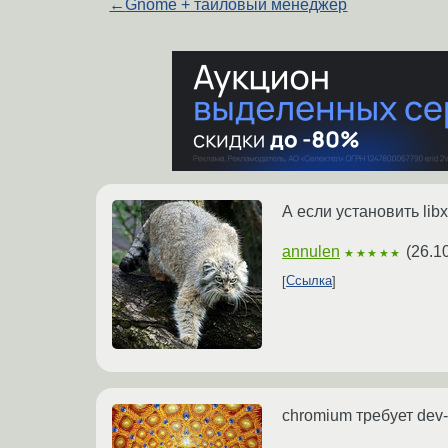
←
Gnome + тайловый менеджер
А если установить lib
annulen
(
26.1
★★★★★
Ссылка
chromium требует dev-l