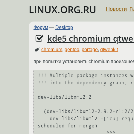
LINUX.ORG.RU
Новости
Г
Форум
—
Desktop
kde5 chromium qtwe
chromium
,
gentoo
,
portage
,
qtwebkit
при попытки установить chromium произошел
!!! Multiple package instances w
!!! into the dependency graph, r
dev-libs/libxml2:2

  (dev-libs/libxml2-2.9.2-r1:2/2::gentoo, ebuild scheduled for merge) pulled in by

    dev-libs/libxml2:=[icu] required by (www-client/chromium-46.0.2490.71:0/0::gentoo, ebuild 
scheduled for merge)

                       ^^^                                                                                                                            
