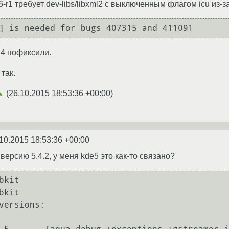
.6-r1 требует dev-libs/libxml2 с выключенным флагом icu из-з
0.4 пофиксили.
так.
(
26.10.2015 18:53:36 +00:00
)
★
10.2015 18:53:36 +00:00
 версию 5.4.2, у меня kde5 это как-то связано?
kit

kit
