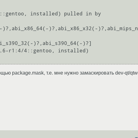
-)?,abi_x86_64(-)?,abi_x86_x32(-)?,abi_mips_n
i_s390_32(-)?,abi_s390_64(-)?] 

.6-r1:4/4::gentoo, installed)

           ^^^^^                                                
ю package.mask, т.е. мне нужно замаскировать dev-qt/qtwebk