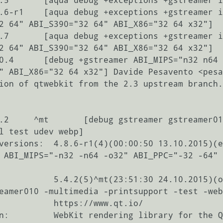
2 64" ABI_S390="32 64" ABI_X86="32 64 x32"]

2 64" ABI_S390="32 64" ABI_X86="32 64 x32"]

" ABI_X86="32 64 x32"] Davide Pesavento <pesa
ion of qtwebkit from the 2.3 upstream branch.
l test udev webp]

 ABI_MIPS="-n32 -n64 -o32" ABI_PPC="-32 -64" 
4.10.2015)(opengl qml udev -debug -
eamer010 -multimedia -printsupport -test -web