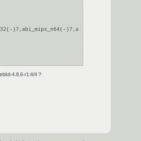
32(-)?,abi_mips_n64(-)?,a
   
it-4.8.6-r1:4/4 ?