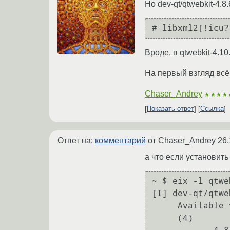
Но dev-qt/qtwebkit-4.8
Вроде, в qtwebkit-4.1
На первый взгляд всё 
Chaser_Andrey
★★★★
Показать ответ
Ссылка
Ответ на:
комментарий
от Chaser_Andrey
26.
а что если установить
~ $ eix -l qtweb
[I] dev-qt/qtweb
     Available versions:  

     (4)
