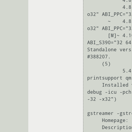
            4.8.5       [aqua debug +exceptions +gstreamer icu +jit pch]

            4.8.6-r1    [aqua debug +exceptions +gstreamer icu +jit pch ABI_MIPS="n32 n64 
o32" ABI_PPC="3
       ~    4.8.7       [aqua debug +exceptions +gstreamer icu +jit pch ABI_MIPS="n32 n64 
o32" ABI_PPC="3
       [M]~ 4.10.4      [debug +gstreamer ABI_MIPS="n32 n64 o32" ABI_PPC="32 64" 
ABI_S390="32 64
Standalone vers
#388207.

     (5)

            5.4.2     ^mt       [debug gstreamer gstreamer010 multimedia opengl 
printsupport qm
     Installed versions:  4.8.6-r1(4)(00:00:50 13.10.2015)(exceptions gstreamer jit -aqua -
debug -icu -pch
-32 -x32")

                          5.4.2(5)^mt(23:51:30 2
gstreamer -gstr
     Homepage:            https://www.qt.io/
