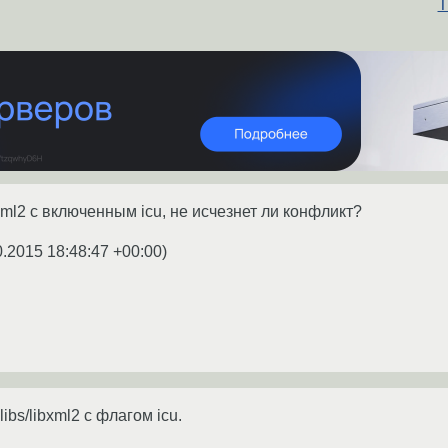
T
xml2 с включенным icu, не исчезнет ли конфликт?
0.2015 18:48:47 +00:00
)
ibs/libxml2 с флагом icu.