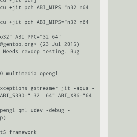
@gentoo.org> (23 Jul 2015) 
 Needs revdep testing. Bug 
ABI_S390="-32 -64" ABI_X86="64 
p)
