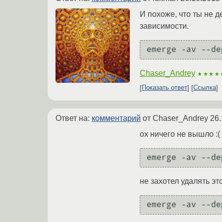
И похоже, что ты не 
зависимости.
Chaser_Andrey
★★★★
Показать ответ
Ссылка
Ответ на:
комментарий
от Chaser_Andrey
26.
ох ничего не вышло :(
emerge -av --de
не захотел удалять эт
emerge -av --de