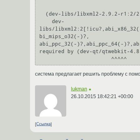
  (dev-libs/libxml2-2.9.2-r1:2/2::gentoo, installed) pulled in by

    dev-
libs/libxml2:2[!icu?,abi_x86_32(
bi_mips_o32(-)?,

abi_ppc_32(-)?,abi_ppc_64(-)?,ab
required by (dev-qt/qtwebkit-4.8
            
система предлагает решить проблему с помощь
lukman
★
26.10.2015 18:42:21 +00:00
Ссылка