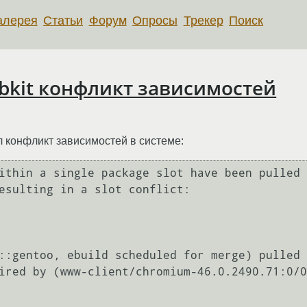
алерея
Статьи
Форум
Опросы
Трекер
Поиск
bkit конфликт зависимостей
 конфликт зависимостей в системе:
ithin a single package slot have been pulled

esulting in a slot conflict:
