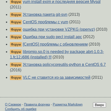
yum install exim и последняя версия Mysql
Форум
(2011)
Установка пакета git-svn
(2013)
Форум
CentOS проблемы с yum
(2011)
Форум
ошибка при установке VZPKG (openvz)
(2010)
Форум
Ошибка при sudo pecl install apc
(2012)
Форум
[CentOS] проблемы с обновлением
(2010)
Форум
librpmio.so.0 is needed by package abrt-1.0.3-
Форум
1.fc12.i686 (installed) !!!
(2010)
Установка policycoreutils-python в CentOS 6.7
Форум
(2016)
VLC не ставится из-за зависимостей
(2011)
Форум
О Сервере
-
Правила форума
-
Разметка Markdown
Вверх
Сообщить об ошибке