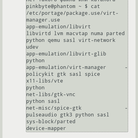
pinkbyte@phantom ~ $ cat 
/etc/portage/package.use/virt-
manager.use 

app-emulation/libvirt           
libvirtd lvm macvtap numa parted 
python qemu sasl virt-network 
udev

app-emulation/libvirt-glib      
python

app-emulation/virt-manager      -
policykit gtk sasl spice

x11-libs/vte                    
python

net-libs/gtk-vnc                
python sasl

net-misc/spice-gtk              -
pulseaudio gtk3 python sasl

sys-block/parted                