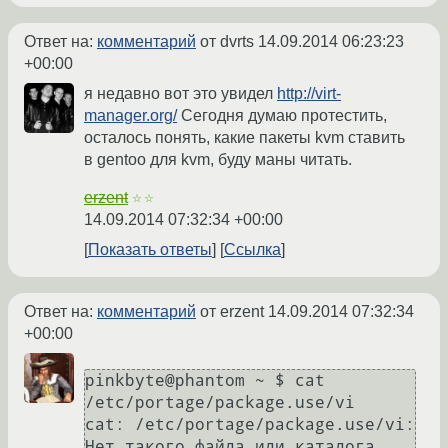
Ответ на:
комментарий
от dvrts
14.09.2014 06:23:23
+00:00
я недавно вот это увидел
http://virt-
manager.org/
Сегодня думаю протестить,
осталось понять, какие пакеты kvm ставить
в gentoo для kvm, буду маны читать.
erzent
☆☆
14.09.2014 07:32:34 +00:00
Показать ответы
Ссылка
Ответ на:
комментарий
от erzent
14.09.2014 07:32:34
+00:00
pinkbyte@phantom ~ $ cat 
/etc/portage/package.use/vi

cat: /etc/portage/package.use/vi: 
Нет такого файла или каталога
