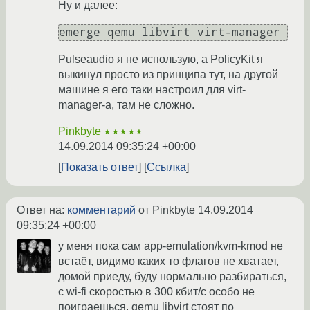
Ну и далее:
emerge qemu libvirt virt-manager
Pulseaudio я не использую, а PolicyKit я
выкинул просто из принципа тут, на другой
машине я его таки настроил для virt-
manager-а, там не сложно.
Pinkbyte
★★★★★
14.09.2014 09:35:24 +00:00
Показать ответ
Ссылка
Ответ на:
комментарий
от Pinkbyte
14.09.2014
09:35:24 +00:00
у меня пока сам app-emulation/kvm-kmod не
встаёт, видимо каких то флагов не хватает,
домой приеду, буду нормально разбираться,
с wi-fi скоростью в 300 кбит/c особо не
поиграешься. qemu libvirt стоят по