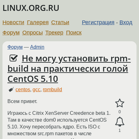
LINUX.ORG.RU
Новости
Галерея
Статьи
Регистрация
-
Вход
Форум
Опросы
Трекер
Поиск
Форум
—
Admin
Не могу установить rpm-
build на практически голой
CentOS 5.10
centos
,
gcc
,
rpmbuild
Всем привет.
0
Играюсь с Citrix XenServer Creedence beta 1.
Там в качестве dom0 используется CentOS
5.10. Хочу пересобрать ядро. Есть ISO с
1
множеством src.rpm пакетов в числе