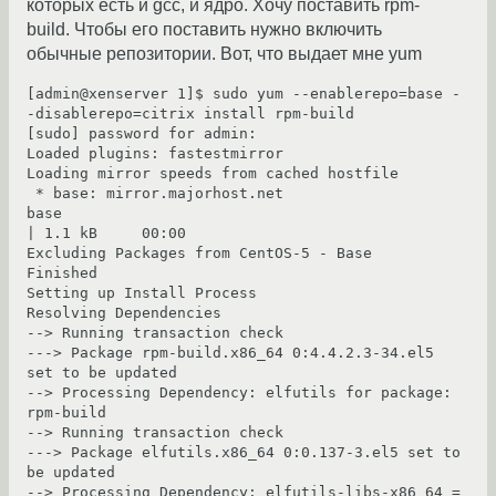
которых есть и gcc, и ядро. Хочу поставить rpm-
build. Чтобы его поставить нужно включить
обычные репозитории. Вот, что выдает мне yum
[admin@xenserver 1]$ sudo yum --enablerepo=base -
-disablerepo=citrix install rpm-build                                                                                                                          

[sudo] password for admin: 

Loaded plugins: fastestmirror

Loading mirror speeds from cached hostfile

 * base: mirror.majorhost.net

base                                                                                                                                                                                     
| 1.1 kB     00:00     

Excluding Packages from CentOS-5 - Base

Finished

Setting up Install Process

Resolving Dependencies

--> Running transaction check

---> Package rpm-build.x86_64 0:4.4.2.3-34.el5 
set to be updated

--> Processing Dependency: elfutils for package: 
rpm-build

--> Running transaction check

---> Package elfutils.x86_64 0:0.137-3.el5 set to 
be updated

--> Processing Dependency: elfutils-libs-x86_64 = 