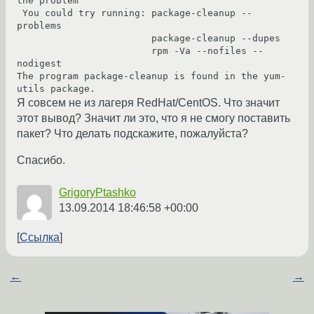
the problem

 You could try running: package-cleanup --
problems

                        package-cleanup --dupes

                        rpm -Va --nofiles --
nodigest

The program package-cleanup is found in the yum-
Я совсем не из лагеря RedHat/CentOS. Что значит
этот вывод? Значит ли это, что я не смогу поставить
пакет? Что делать подскажите, пожалуйста?
Спасибо.
GrigoryPtashko
13.09.2014 18:46:58 +00:00
Ссылка
←
→