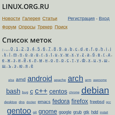
LINUX.ORG.RU
Новости
Галерея
Статьи
Регистрация
-
Вход
Форум
Опросы
Трекер
Поиск
Список меток
-
,
.
,
0
,
1
,
2
,
3
,
4
,
5
,
6
,
7
,
8
,
9
,
a
,
b
,
c
,
d
,
e
,
f
,
g
,
h
,
i
,
j
,
k
,
l
,
m
,
n
,
o
,
p
,
q
,
r
,
s
,
t
,
u
,
v
,
w
,
x
,
y
,
z
,
а
,
б
,
в
,
г
,
д
,
е
,
ж
,
з
,
и
,
й
,
к
,
л
,
м
,
н
,
о
,
п
,
р
,
с
,
т
,
у
,
ф
,
х
,
ц
,
ч
,
ш
,
щ
,
ъ
,
э
,
ю
,
я
,
ё
arch
android
amd
apache
arm
alsa
awesome
debian
c++
bash
c
centos
bug
chrome
fedora
firefox
emacs
freebsd
desktop
dns
docker
gcc
gentoo
gnome
google
grub
gtk
hdd
git
install