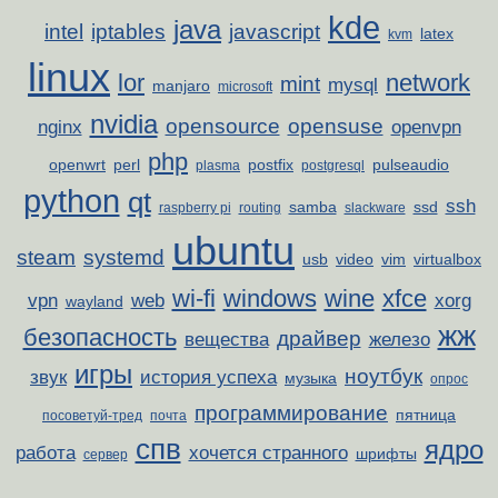
kde
java
intel
iptables
javascript
latex
kvm
linux
lor
network
mint
mysql
manjaro
microsoft
nvidia
opensource
opensuse
nginx
openvpn
php
openwrt
perl
postfix
pulseaudio
plasma
postgresql
python
qt
ssh
samba
ssd
raspberry pi
routing
slackware
ubuntu
steam
systemd
usb
video
vim
virtualbox
wi-fi
windows
wine
xfce
vpn
web
xorg
wayland
жж
безопасность
драйвер
вещества
железо
игры
ноутбук
звук
история успеха
музыка
опрос
программирование
пятница
посоветуй-тред
почта
спв
ядро
работа
хочется странного
шрифты
сервер