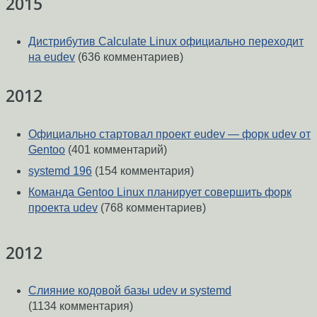
2015
Дистрибутив Calculate Linux официально переходит
на eudev
(636 комментариев)
2012
Официально стартовал проект eudev — форк udev от
Gentoo
(401 комментарий)
systemd 196
(154 комментария)
Команда Gentoo Linux планирует совершить форк
проекта udev
(768 комментариев)
2012
Слияние кодовой базы udev и systemd
(1134 комментария)