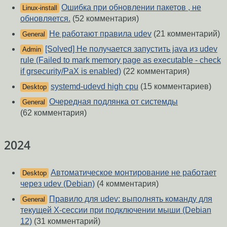
Ошибка при обновлении пакетов , не
Linux-install
обновляется.
(52 комментария)
Не работают правила udev
(21 комментарий)
General
[Solved] Не получается запустить java из udev
Admin
rule (Failed to mark memory page as executable - check
if grsecurity/PaX is enabled)
(22 комментария)
systemd-udevd high cpu
(15 комментариев)
Desktop
Очередная подлянка от системды
General
(62 комментария)
2024
Автоматическое монтирование не работает
Desktop
через udev (Debian)
(4 комментария)
Правило для udev: выполнять команду для
General
текущей X-сессии при подключении мыши (Debian
12)
(31 комментарий)