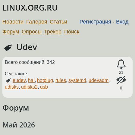
LINUX.ORG.RU
Новости
Галерея
Статьи
Регистрация
-
Вход
Форум
Опросы
Трекер
Поиск
Udev
Всего сообщений: 342
21
См. также:
eudev
,
hal
,
hotplug
,
rules
,
systemd
,
udevadm
,
udisks
,
udisks2
,
usb
0
Форум
Май 2026