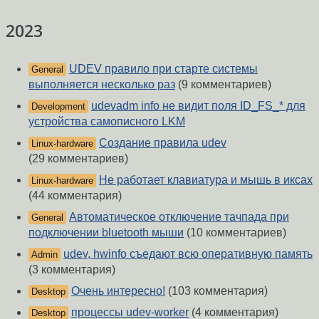
2023
UDEV правило при старте системы
General
выполняется несколько раз
(9 комментариев)
udevadm info не видит поля ID_FS_* для
Development
устройства самописного LKM
Создание правила udev
Linux-hardware
(29 комментариев)
Не работает клавиатура и мышь в иксах
Linux-hardware
(44 комментария)
Автоматическое отключение тачпада при
General
подключении bluetooth мыши
(10 комментариев)
udev, hwinfo съедают всю оперативную память
Admin
(3 комментария)
Очень интересно!
(103 комментария)
Desktop
процессы udev-worker
(4 комментария)
Desktop