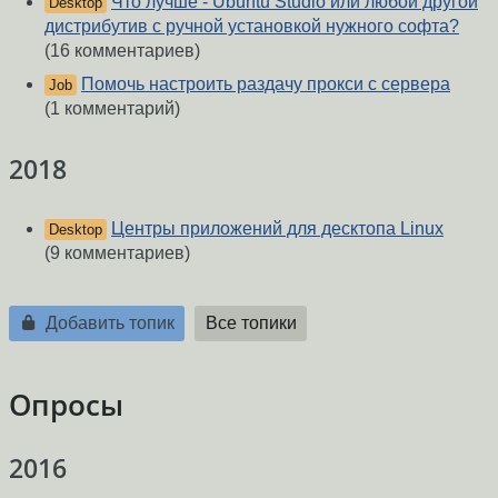
Что лучше - Ubuntu Studio или любой другой
Desktop
дистрибутив с ручной установкой нужного софта?
(16 комментариев)
Помочь настроить раздачу прокси с сервера
Job
(1 комментарий)
2018
Центры приложений для десктопа Linux
Desktop
(9 комментариев)
Добавить топик
Все топики
Опросы
2016