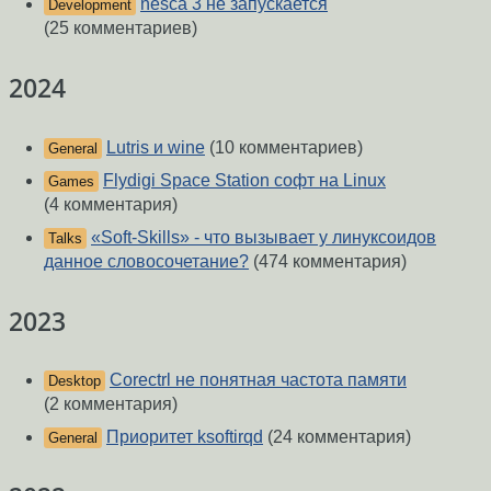
nesca 3 не запускается
Development
(25 комментариев)
2024
Lutris и wine
(10 комментариев)
General
Flydigi Space Station софт на Linux
Games
(4 комментария)
«Soft-Skills» - что вызывает у линуксоидов
Talks
данное словосочетание?
(474 комментария)
2023
Corectrl не понятная частота памяти
Desktop
(2 комментария)
Приоритет ksoftirqd
(24 комментария)
General