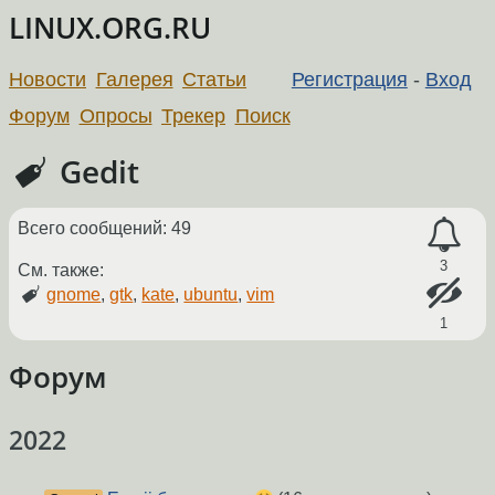
LINUX.ORG.RU
Новости
Галерея
Статьи
Регистрация
-
Вход
Форум
Опросы
Трекер
Поиск
Gedit
Всего сообщений: 49
3
См. также:
gnome
,
gtk
,
kate
,
ubuntu
,
vim
1
Форум
2022