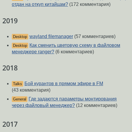
отдан на откуп китайцам?
(172 комментария)
2019
wayland filemanager
(57 комментариев)
Desktop
Как сменить цветовую схему в файловом
Desktop
менеджере ranger?
(6 комментариев)
2018
Бой курантов в прямом эфире в FM
Talks
(43 комментария)
Где задаются параметры монтирования
General
через файловый менеджер?
(12 комментариев)
2017