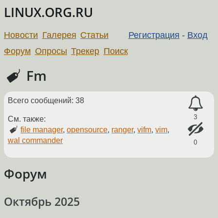
LINUX.ORG.RU
Новости
Галерея
Статьи
Регистрация
-
Вход
Форум
Опросы
Трекер
Поиск
Fm
Всего сообщений: 38
3
См. также:
file manager
,
opensource
,
ranger
,
vifm
,
vim
,
wal commander
0
Форум
Октябрь 2025