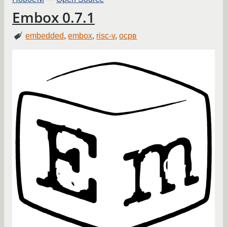
Embox 0.7.1
embedded
,
embox
,
risc-v
,
осрв