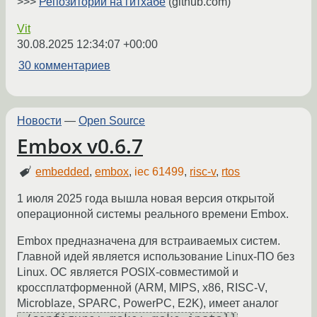
>>>
Репозиторий на гитхабе
(github.com)
Vit
30.08.2025 12:34:07 +00:00
30 комментариев
Новости
—
Open Source
Embox v0.6.7
embedded
,
embox
,
iec 61499
,
risc-v
,
rtos
1 июля 2025 года вышла новая версия открытой
операционной системы реального времени Embox.
Embox предназначена для встраиваемых систем.
Главной идей является использование Linux-ПО без
Linux. ОС является POSIX-совместимой и
кроссплатформенной (ARM, MIPS, x86, RISC-V,
Microblaze, SPARC, PowerPC, E2K), имеет аналог