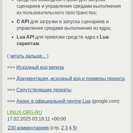
сценариев и управления средами выполнения
из пользовательского пространства;
C API
для загрузки и запуска сценариев и
управления средами выполнения из ядра;
Lua API
для привязки средств ядра к
Lua-
скриптам
.
(
читать дальше...
)
>>>
Исходный код релиза
>>>
Документация, исходный код и примеры проекта
>>>
Сопутствующие проекты
>>>
Анонс в официальной группе Lua
(google.com)
LINUX-ORG-RU
17.02.2025 03:18:11 +00:00
230 комментариев
(стр.
2
3
4
5
)