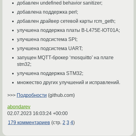
добавлен undefined behavior sanitizer;
добавлена поддержка perl;
добавлен драйвер сетевой карты rcm_geth;
улучшена поддержка платы B-L475E-IOT01A;
улучшена подсистема SPI;
улучшена подсистема UART;
запущен MQTT-брокер ‘mosquitto’ на плате
stm32;
улучшена поддержка STM32;
множество других улучшений и исправлений.
>>>
Подробности
(github.com)
abondarev
02.07.2023 16:03:24 +00:00
179 комментариев
(стр.
2
3
4
)