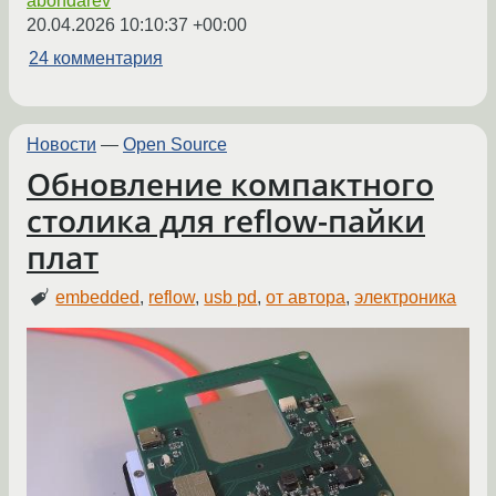
abondarev
20.04.2026 10:10:37 +00:00
24 комментария
Новости
—
Open Source
Обновление компактного
столика для reflow-пайки
плат
embedded
,
reflow
,
usb pd
,
от автора
,
электроника