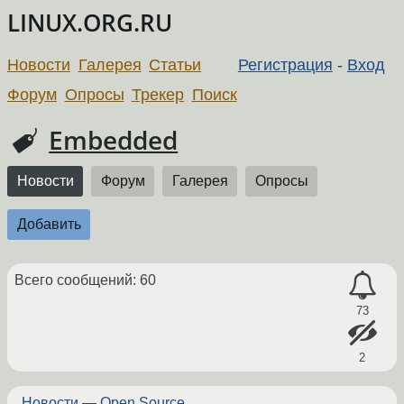
LINUX.ORG.RU
Новости
Галерея
Статьи
Регистрация
-
Вход
Форум
Опросы
Трекер
Поиск
Embedded
Новости
Форум
Галерея
Опросы
Добавить
Всего сообщений: 60
73
2
Новости
—
Open Source