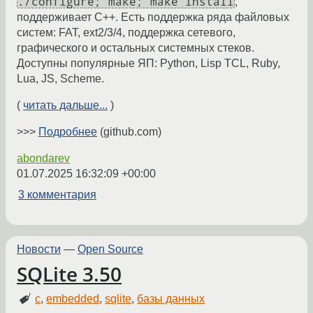
./configure; make; make install
,
поддерживает C++. Есть поддержка ряда файловых
систем: FAT, ext2/3/4, поддержка сетевого,
графического и остальных системных стеков.
Доступны популярные ЯП: Python, Lisp TCL, Ruby,
Lua, JS, Scheme.
(
читать дальше...
)
>>>
Подробнее
(github.com)
abondarev
01.07.2025 16:32:09 +00:00
3 комментария
Новости
—
Open Source
SQLite 3.50
c
,
embedded
,
sqlite
,
базы данных