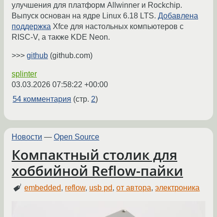
улучшения для платформ Allwinner и Rockchip.
Выпуск основан на ядре Linux 6.18 LTS.
Добавлена
поддержка
Xfce для настольных компьютеров с
RISC-V, а также KDE Neon.
>>>
github
(github.com)
splinter
03.03.2026 07:58:22 +00:00
54 комментария
(стр.
2
)
Новости
—
Open Source
Компактный столик для
хоббийной Reflow-пайки
embedded
,
reflow
,
usb pd
,
от автора
,
электроника