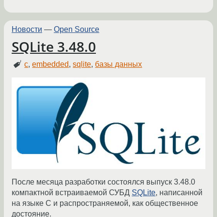
Новости
—
Open Source
SQLite 3.48.0
c
,
embedded
,
sqlite
,
базы данных
После месяца разработки состоялся выпуск 3.48.0
компактной встраиваемой СУБД
SQLite
, написанной
на языке C и распространяемой, как общественное
достояние.