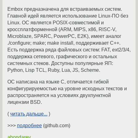
Embox предназначена для встраиваемых систем.
Главной идей является использование Linux-ПО без
Linux. ОС является POSIX-совместимой и
кроссплатформенной (ARM, MIPS, x86, RISC-V,
Microblaze, SPARC, PowerPC, E2K), имеет аналог
./configure; make; make install, поддерживает C++.
Есть поддержка ряда файловых систем: FAT, ext2/3/4,
поддержка сетевого, графического и остальных
системных стеков. Доступны популярные ЯП:
Python, Lisp TCL, Ruby, Lua, JS, Scheme.
ОС написана на языке C, отличается гибкой
конфигурируемостью на уровне исходных текстов и
распространяется на условиях двухпунктной
лицензии BSD.
(
читать дальше...
)
>>>
подробнее
(github.com)
abondarev