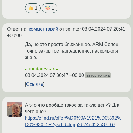
1
1
Ответ на:
комментарий
от splinter
03.04.2024 07:20:41
+00:00
Да, но это просто ближайшее. ARM Cortex
точно закрытое направление, насколько я
знаю.
abondarev
★★★
03.04.2024 07:30:47 +00:00
автор топика
Ссылка
А это что вообще такое за такую цену? Для
чего оно?
https://efind.ru/offer/%D0%9A1921%D0%92%
D0%93015+?ysclid=lujrp2b24u452537167