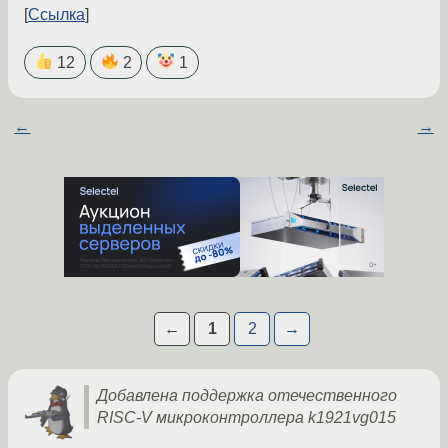
Ссылка
12
2
1
←
→
←
1
2
→
Добавлена поддержка отечественного
RISC-V микроконтроллера k1921vg015