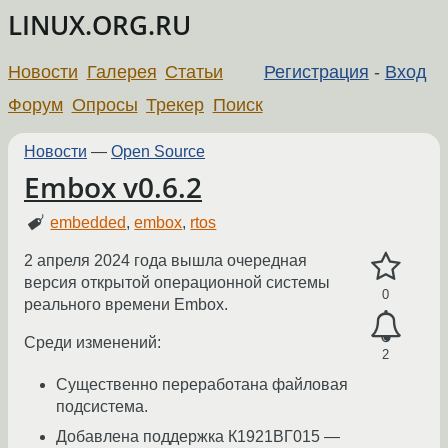
LINUX.ORG.RU
Новости
Галерея
Статьи
Регистрация
-
Вход
Форум
Опросы
Трекер
Поиск
Новости
—
Open Source
Embox v0.6.2
embedded
,
embox
,
rtos
2 апреля 2024 года вышла очередная
версия открытой операционной системы
0
реального времени Embox.
Среди изменений:
2
Существенно переработана файловая
подсистема.
Добавлена поддержка К1921ВГ015 —