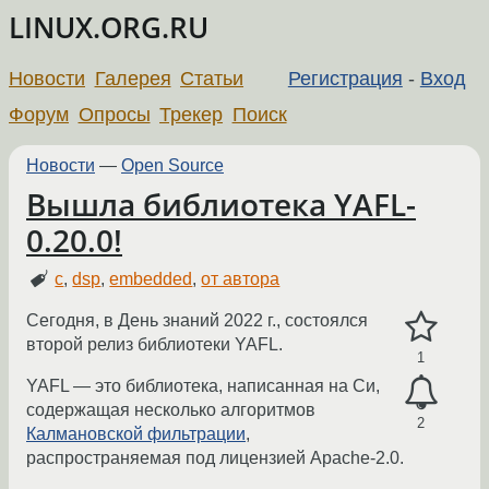
LINUX.ORG.RU
Новости
Галерея
Статьи
Регистрация
-
Вход
Форум
Опросы
Трекер
Поиск
Новости
—
Open Source
Вышла библиотека YAFL-
0.20.0!
c
,
dsp
,
embedded
,
от автора
Сегодня, в День знаний 2022 г., состоялся
второй релиз библиотеки YAFL.
1
YAFL — это библиотека, написанная на Си,
содержащая несколько алгоритмов
2
Калмановской фильтрации
,
распространяемая под лицензией Apache-2.0.