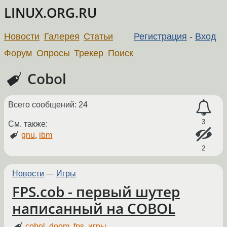
LINUX.ORG.RU
Новости
Галерея
Статьи
Регистрация
-
Вход
Форум
Опросы
Трекер
Поиск
Cobol
Всего сообщений: 24
3
См. также:
gnu
,
ibm
2
Новости
—
Игры
FPS.cob - первый шутер
написанный на COBOL
cobol
,
doom
,
fps
,
игры