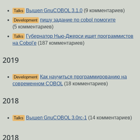
Вышел GnuCOBOL 3.1.0
(9 комментариев)
Talks
пишу задание по cobol помогите
Development
(5 комментариев)
Губернатор Нью-Джерси ищет программистов
Talks
на Cobol'е
(187 комментариев)
2019
Как научиться программированию на
Development
современном COBOL
(18 комментариев)
2018
Вышел GnuCOBOL 3.0rc-1
(14 комментариев)
Talks
2018