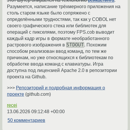
этот шутер опирается на технологию
рейкастинга
.
Разумеется, написание трёхмерного приложения на
столь старом языке было сопряжено с
определёнными трудностями, так как у COBOL нет
своего графического стека или библиотек для
операций с пикселями, поэтому FPS.cob выводит
каждый кадр игры в формате необработанного
STDOUT
растрового изображения в
. Похожим
способом реализован ввод команд, по тем же
причинам, но уже относящихся к библиотекам по
обработке ввода команд с клавиатуры. Игра
доступна под лицензией Apache 2.0 в репозитории
проекта на Github.
>>>
Репозиторий и подробная информация о
проекте
(github.com)
recei
13.06.2026 09:12:48 +00:00
50 комментариев