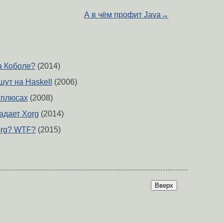
А в чём профит Java
→
а Коболе?
(2014)
шут на Haskell
(2006)
 плюсах
(2008)
адает Xorg
(2014)
xorg? WTF?
(2015)
Вверх