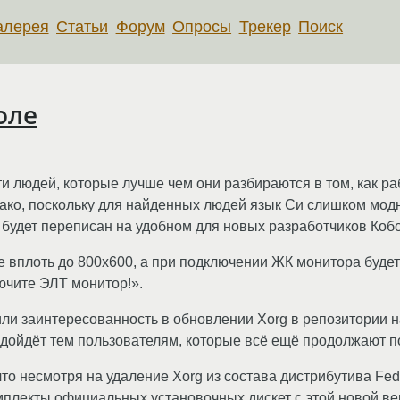
алерея
Статьи
Форум
Опросы
Трекер
Поиск
оле
и людей, которые лучше чем они разбираются в том, как ра
нако, поскольку для найденных людей язык Си слишком мод
 будет переписан на удобном для новых разработчиков Коб
 вплоть до 800x600, а при подключении ЖК монитора буде
ючите ЭЛТ монитор!».
и заинтересованность в обновлении Xorg в репозитории н
дойдёт тем пользователям, которые всё ещё продолжают пол
что несмотря на удаление Xorg из состава дистрибутива Fe
плекты официальных установочных дискет с этой новой ве