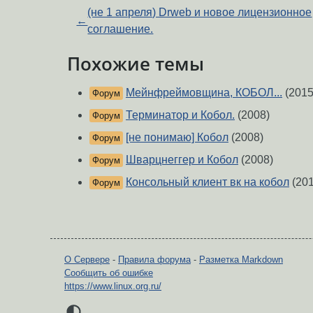
(не 1 апреля) Drweb и новое лицензионное
←
соглашение.
Похожие темы
Мейнфреймовщина, КОБОЛ...
(2015
Форум
Терминатор и Кобол.
(2008)
Форум
[не понимаю] Кобол
(2008)
Форум
Шварцнеггер и Кобол
(2008)
Форум
Консольный клиент вк на кобол
(201
Форум
О Сервере
-
Правила форума
-
Разметка Markdown
Сообщить об ошибке
https://www.linux.org.ru/