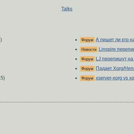
Talks
)
А пишет ли кто н
Форум
Linspire перепи
Новости
LJ перепишут на
Форум
Падает Xorg/Неп
Форум
5)
xserver-xorg vs 
Форум