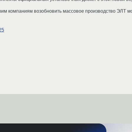
воим компаниям возобновить массовое производство ЭЛТ мо
25