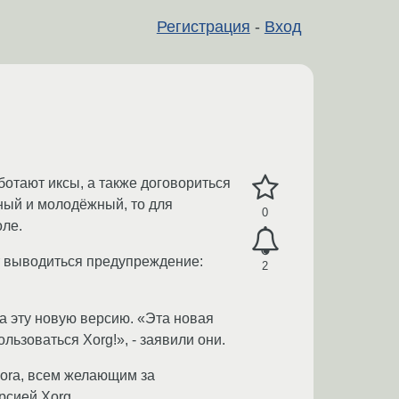
Регистрация
-
Вход
ботают иксы, а также договориться
ный и молодёжный, то для
0
оле.
т выводиться предупреждение:
2
а эту новую версию. «Эта новая
ьзоваться Xorg!», - заявили они.
dora, всем желающим за
рсией Xorg.