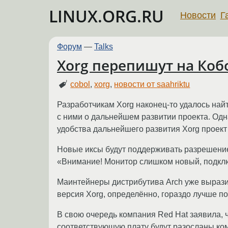
LINUX.ORG.RU
Новости
Г
Форум
—
Talks
Xorg перепишут на Коб
cobol
,
xorg
,
новости от saahriktu
Разработчикам Xorg наконец-то удалось найт
с ними о дальнейшем развитии проекта. Од
удобства дальнейшего развития Xorg проект
Новые иксы будут поддерживать разрешение
«Внимание! Монитор слишком новый, подкл
Маинтейнеры дистрибутива Arch уже выразил
версия Xorg, определённо, гораздо лучше по
В свою очередь компания Red Hat заявила, 
соответствующую плату будут разосланы ком