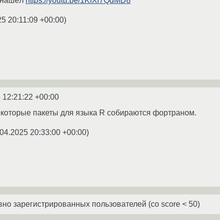
е нашёл
https://youtu.be/1KfXl7QdMD8
25 20:11:09 +00:00
)
 12:21:22 +00:00
екоторые пакеты для языка R собираются фортраном.
04.2025 20:33:00 +00:00
)
о зарегистрированных пользователей (со score < 50)