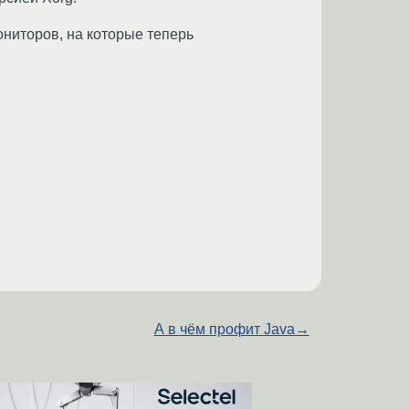
ниторов, на которые теперь
А в чём профит Java
→