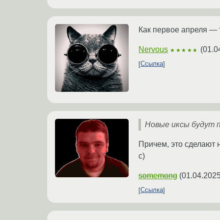
Как первое апреля — 
Nervous
(
01.0
★★★★★
Ссылка
Новые иксы будут 
Причем, это сделают н
с)
somemong
(
01.04.2025
Ссылка