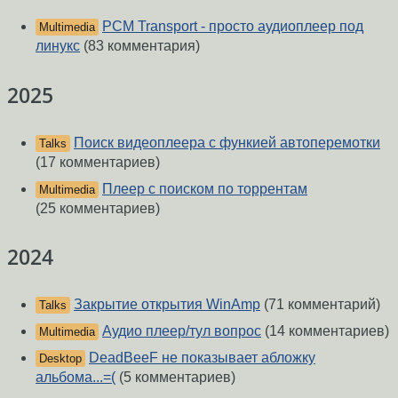
PCM Transport - просто аудиоплеер под
Multimedia
линукс
(83 комментария)
2025
Поиск видеоплеера с функией автоперемотки
Talks
(17 комментариев)
Плеер с поиском по торрентам
Multimedia
(25 комментариев)
2024
Закрытие открытия WinAmp
(71 комментарий)
Talks
Аудио плеер/тул вопрос
(14 комментариев)
Multimedia
DeadBeeF не показывает абложку
Desktop
альбома...=(
(5 комментариев)