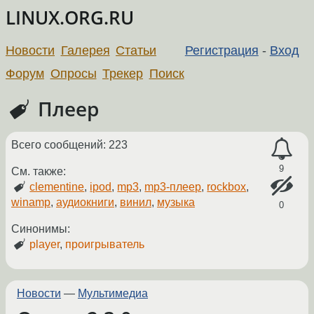
LINUX.ORG.RU
Новости
Галерея
Статьи
Регистрация
-
Вход
Форум
Опросы
Трекер
Поиск
Плеер
Всего сообщений: 223
9
См. также:
clementine
,
ipod
,
mp3
,
mp3-плеер
,
rockbox
,
winamp
,
аудиокниги
,
винил
,
музыка
0
Синонимы:
player
,
проигрыватель
Новости
—
Мультимедиа