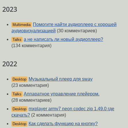
2023
Помогите найти аудиоплеер с хорошей
Multimedia
аудиовизуализацией
(30 комментариев)
а не написать ли новый аудиоплеер?
Talks
(134 комментария)
2022
Музыкальный плеер для sway
Desktop
(23 комментария)
Аппаратное управление плейером.
Talks
(28 комментариев)
mxplayer armv7 neon codec zip 1.49.0 где
Desktop
скачать?
(2 комментария)
Как сделать функцию на кнопку?
Desktop