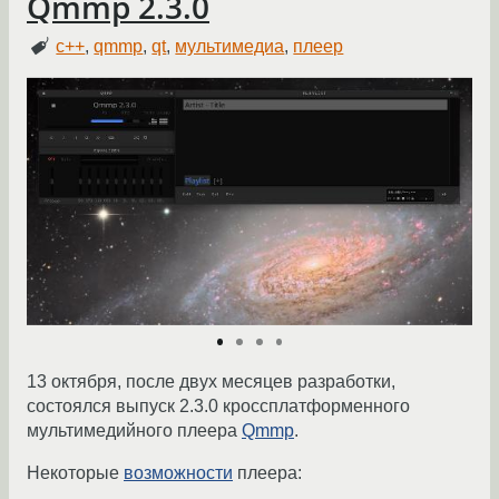
Qmmp 2.3.0
c++
,
qmmp
,
qt
,
мультимедиа
,
плеер
13 октября, после двух месяцев разработки,
состоялся выпуск 2.3.0 кроссплатформенного
мультимедийного плеера
Qmmp
.
Некоторые
возможности
плеера: