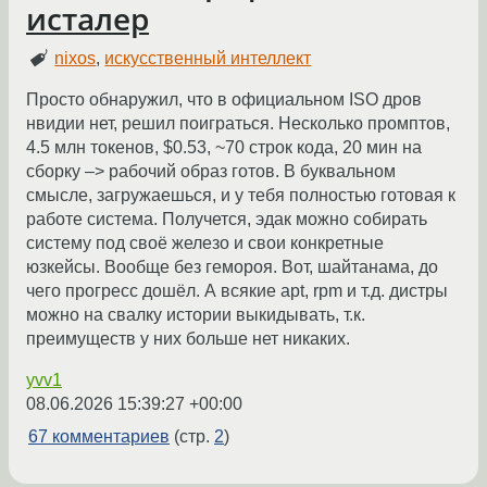
исталер
nixos
,
искусственный интеллект
Просто обнаружил, что в официальном ISO дров
нвидии нет, решил поиграться. Несколько промптов,
4.5 млн токенов, $0.53, ~70 строк кода, 20 мин на
сборку –> рабочий образ готов. В буквальном
смысле, загружаешься, и у тебя полностью готовая к
работе система. Получется, эдак можно собирать
систему под своё железо и свои конкретные
юзкейсы. Вообще без гемороя. Вот, шайтанама, до
чего прогресс дошёл. А всякие apt, rpm и т.д. дистры
можно на свалку истории выкидывать, т.к.
преимуществ у них больше нет никаких.
yvv1
08.06.2026 15:39:27 +00:00
67 комментариев
(стр.
2
)