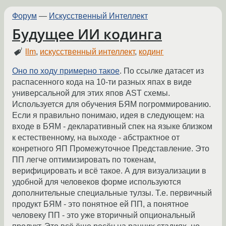
Форум
—
Искусственный Интеллект
Будущее ИИ кодинга
llm
,
искусственный интеллект
,
кодинг
Оно по ходу примерно такое
. По ссылке датасет из
распасенного кода на 10-ти разных япах в виде
универсальной для этих япов AST схемы.
Используется для обучения БЯМ погроммированию.
Если я правильно понимаю, идея в следующем: на
входе в БЯМ - декларативный спек на языке близком
к естественному, на выходе - абстрактное от
конретного ЯП Промежуточное Представление. Это
ПП легче оптимизировать по токенам,
верифицировать и всё такое. А для визуализации в
удобной для человеков форме используются
дополнительные специальные тулзы. Т.е. первичный
продукт БЯМ - это понятное ей ПП, а понятное
человеку ПП - это уже вторичный опциональный