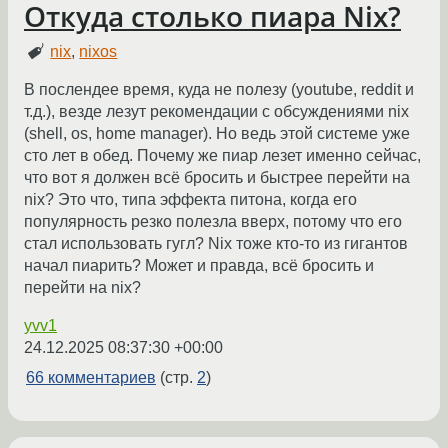
Откуда столько пиара Nix?
nix
,
nixos
В послендее время, куда не полезу (youtube, reddit и
т.д.), везде лезут рекомендации с обсуждениями nix
(shell, os, home manager). Но ведь этой системе уже
сто лет в обед. Почему же пиар лезет именно сейчас,
что вот я должен всё бросить и быстрее перейти на
nix? Это что, типа эффекта питона, когда его
популярность резко полезла вверх, потому что его
стал использовать гугл? Nix тоже кто-то из гигантов
начал пиарить? Может и правда, всё бросить и
перейти на nix?
yvv1
24.12.2025 08:37:30 +00:00
66 комментариев
(стр.
2
)