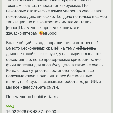
токенам, чем статически типизируемые. Но
некоторые статические языки уверенно уделывают
некоторые динамические. Т.е. дело не только в самой
типизации, но и в конкретной имплементации.
[вброс]Пламенный превед сишникам и
жабаскриптерам
[/вброс]
Более общий вывод напрашивается интересный.
Вместо бесконечных срачей на тему
чей шворц
длиннее
какой язычок луче, у нас вырисовываются
объективные, легко проверяемые критерии, какие
фичи полезны для япов будущего, а какие не очень.
Когда список утрясётся, останется собрать все
полезные фичи в один яп, а все бесполезные
выкинуть. И вуаля,
вкалывают роботы
кодит ИИ, а
мы все идём хлебать смузи.
Перемещено hobbit из talks
yvv1
16.02.2026 08:48:37 +00:00