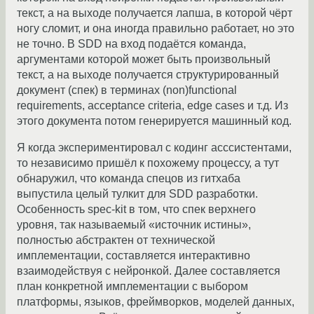
текст, а на выходе получается лапша, в которой чёрт
ногу сломит, и она иногда правильно работает, но это
не точно. В SDD на вход подаётся команда,
аргументами которой может быть произвольный
текст, а на выходе получается структурированный
документ (спек) в терминах (non)functional
requirements, acceptance criteria, edge cases и т.д. Из
этого документа потом генерируется машинный код.
Я когда экспериментировал с кодинг асссистентами,
то независимо пришёл к похожему процессу, а тут
обнаружил, что команда спецов из гитхаба
выпустила целый тулкит для SDD разработки.
Особенность spec-kit в том, что спек верхнего
уровня, так называемый «источник истины»,
полностью абстрактен от технической
имплементации, составляется интерактивно
взаимодействуя с нейронкой. Далее составляется
план конкретной имплементации с выбором
платформы, языков, фреймворков, моделей данных,