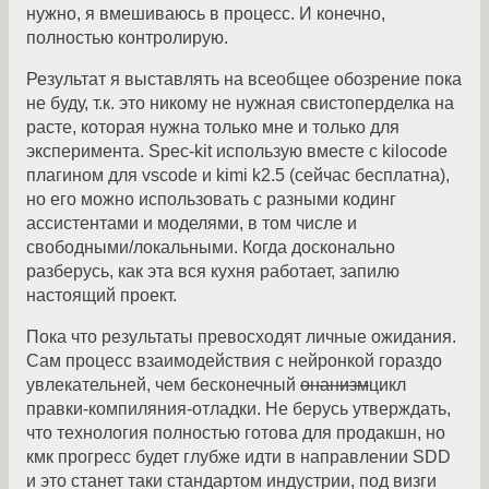
нужно, я вмешиваюсь в процесс. И конечно,
полностью контролирую.
Результат я выставлять на всеобщее обозрение пока
не буду, т.к. это никому не нужная свистоперделка на
расте, которая нужна только мне и только для
эксперимента. Spec-kit использую вместе с kilocode
плагином для vscode и kimi k2.5 (сейчас бесплатна),
но его можно использовать с разными кодинг
ассистентами и моделями, в том числе и
свободными/локальными. Когда досконально
разберусь, как эта вся кухня работает, запилю
настоящий проект.
Пока что результаты превосходят личные ожидания.
Сам процесс взаимодействия с нейронкой гораздо
увлекательней, чем бесконечный
онанизм
цикл
правки-компиляния-отладки. Не берусь утверждать,
что технология полностью готова для продакшн, но
кмк прогресс будет глубже идти в направлении SDD
и это станет таки стандартом индустрии, под визги