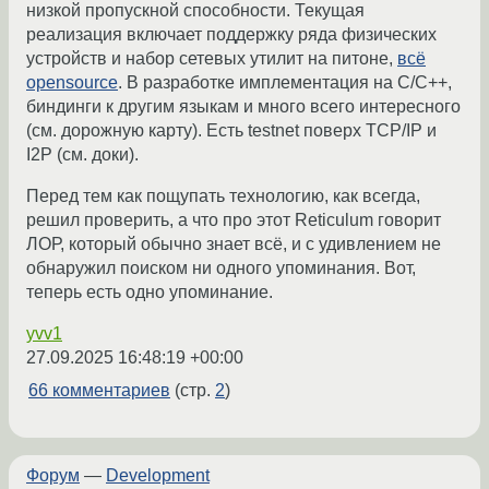
низкой пропускной способности. Текущая
реализация включает поддержку ряда физических
устройств и набор сетевых утилит на питоне,
всё
opensource
. В разработке имплементация на C/C++,
биндинги к другим языкам и много всего интересного
(см. дорожную карту). Есть testnet поверх TCP/IP и
I2P (см. доки).
Перед тем как пощупать технологию, как всегда,
решил проверить, а что про этот Reticulum говорит
ЛОР, который обычно знает всё, и с удивлением не
обнаружил поиском ни одного упоминания. Вот,
теперь есть одно упоминание.
yvv1
27.09.2025 16:48:19 +00:00
66 комментариев
(стр.
2
)
Форум
—
Development