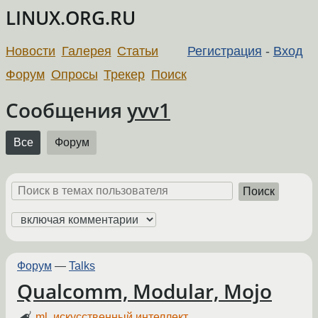
LINUX.ORG.RU
Новости
Галерея
Статьи
Регистрация
-
Вход
Форум
Опросы
Трекер
Поиск
Сообщения
yvv1
Все
Форум
Поиск
Форум
—
Talks
Qualcomm, Modular, Mojo
ml
,
искусственный интеллект
,