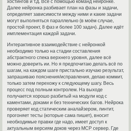
хостингов и т.д. Всё с помощью команд нейронке.
Далее нейронка разбивает план на фазы и задачи,
определяет зависимости между ними и какие задачи
могут выполняться параллельно (в моём случае,
простой проект, 8 фаз и более 100 задач). Далее идёт
имплементация каждой задачи.
Интерактивное взаимодействие с нейронкой
необходимо только на стадии составления
абстрактного спека верхнего уровня, далее всё
можно доверить ии. Но я предпочитаю делать всё по
шагам, на каждом шаге пристально изучаю результат,
запрашиваю пояснения/исправления, делаю коммит,
только затем перехожу к следующему шагу. Весь
процесс под полным контролем. На выходе
получается хорошо разбитый на модули код с
каментами, доками и без технических багов. Нейрока
проверяет код статическим аналайзером, линтит,
прогоняет тесты (которые сама пишет), вносит
необходимые правки где надо, имеет доступ к
актуальным версиям доков через MCP сервер. Где