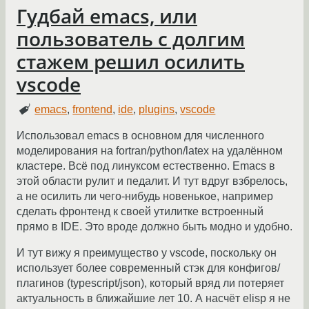
Гудбай emacs, или
пользователь с долгим
стажем решил осилить
vscode
emacs
,
frontend
,
ide
,
plugins
,
vscode
Использовал emacs в основном для численного
моделирования на fortran/python/latex на удалённом
кластере. Всё под линуксом естественно. Emacs в
этой области рулит и педалит. И тут вдруг взбрелось,
а не осилить ли чего-нибудь новенькое, например
сделать фронтенд к своей утилитке встроенный
прямо в IDE. Это вроде должно быть модно и удобно.
И тут вижу я преимущество у vscode, поскольку он
использует более современный стэк для конфигов/
плагинов (typescript/json), который вряд ли потеряет
актуальность в ближайшие лет 10. А насчёт elisp я не