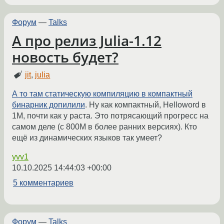
Форум
—
Talks
А про релиз Julia-1.12
новость будет?
jit
,
julia
А то там статическую компиляцию в компактный
бинарник допилили
. Ну как компактный, Helloword в
1M, почти как у раста. Это потрясающий прогресс на
самом деле (с 800M в более ранних версиях). Кто
ещё из динамических языков так умеет?
yvv1
10.10.2025 14:44:03 +00:00
5 комментариев
Форум
—
Talks