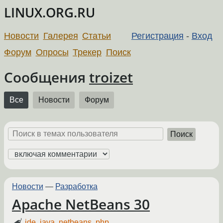
LINUX.ORG.RU
Новости
Галерея
Статьи
Регистрация
-
Вход
Форум
Опросы
Трекер
Поиск
Сообщения
troizet
Все
Новости
Форум
Поиск
Новости
—
Разработка
Apache NetBeans 30
ide
,
java
,
netbeans
,
php