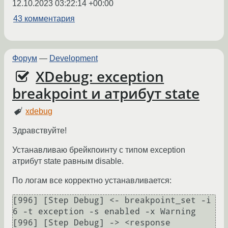
12.10.2023 03:22:14 +00:00
43 комментария
Форум
—
Development
XDebug: exception
breakpoint и атрибут state
xdebug
Здравствуйте!
Устанавливаю брейкпоинту с типом exception
атрибут state равным disable.
По логам все корректно устанавливается:
[996] [Step Debug] <- breakpoint_set -i 
6 -t exception -s enabled -x Warning

[996] [Step Debug] -> <response 