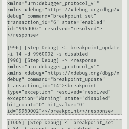
xmlns="urn:debugger_protocol_v1" 
xmlns:xdebug="https://xdebug.org/dbgp/x
debug" command="breakpoint_set" 
transaction_id="6" state="enabled" 
id="9960002" resolved="resolved">
</response>

[996] [Step Debug] <- breakpoint_update 
-i 14 -d 9960002 -s disabled

[996] [Step Debug] -> <response 
xmlns="urn:debugger_protocol_v1" 
xmlns:xdebug="https://xdebug.org/dbgp/x
debug" command="breakpoint_update" 
transaction_id="14"><breakpoint 
type="exception" resolved="resolved" 
exception="Warning" state="disabled" 
hit_count="0" hit_value="0" 
[1005] [Step Debug] <- breakpoint_set -
i 34 -t exception -s disabled -x 