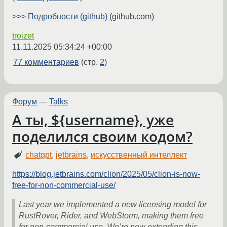
>>>
Подробности (github)
(github.com)
troizet
11.11.2025 05:34:24 +00:00
77 комментариев
(стр.
2
)
Форум
—
Talks
А ты, ${username}, уже
поделился своим кодом?
chatgpt
,
jetbrains
,
искусственный интеллект
https://blog.jetbrains.com/clion/2025/05/clion-is-now-
free-for-non-commercial-use/
Last year we implemented a new licensing model for
RustRover, Rider, and WebStorm, making them free
for non-commercial use. We’re now extending this