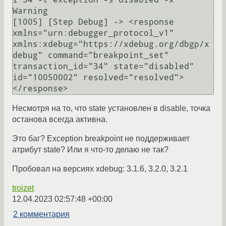
Warning

[1005] [Step Debug] -> <response 
xmlns="urn:debugger_protocol_v1" 
xmlns:xdebug="https://xdebug.org/dbgp/x
debug" command="breakpoint_set" 
transaction_id="34" state="disabled" 
id="10050002" resolved="resolved">
Несмотря на то, что state установлен в disable, точка
останова всегда активна.
Это баг? Exception breakpoint не поддерживает
атрибут state? Или я что-то делаю не так?
Пробовал на версиях xdebug: 3.1.6, 3.2.0, 3.2.1
troizet
12.04.2023 02:57:48 +00:00
2 комментария