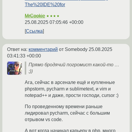
The%20IDE%20for
MrCookie
★★★★
25.08.2025 07:05:46 +00:00
Ссылка
Ответ на:
комментарий
от Somebody
25.08.2025
03:41:33 +00:00
Прямо бродячий погромист какой-то …
;))
Ага, сейчас в арсенале ещё и купленные
phpstorm, pycharm и sublimetext, и vim и
notepad++ и даже, прости господи, cursor :)
По проведенному времени раньше
лидировал pycharm, сейчас с большим
отрывом vs code.
А вот когда начинал карьеру в php, много