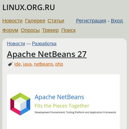
LINUX.ORG.RU
Новости
Галерея
Статьи
Регистрация
-
Вход
Форум
Опросы
Трекер
Поиск
Новости
—
Разработка
Apache NetBeans 27
ide
,
java
,
netbeans
,
php