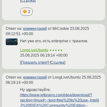
Ссылка
2
Ответ на:
комментарий
от MrCookie
23.08.2025
09:12:51 +00:00
Нет уже его, есть enterprise с триалом.
LongLiveUbuntu
★★★★★
25.08.2025 06:19:14 +00:00
Показать ответ
Ссылка
Ответ на:
комментарий
от LongLiveUbuntu
25.08.2025
06:19:14 +00:00
Ну здравствуйте:
https://www.jetbrains.com/idea/download/?
section=linux#:~:text=free%20to%20use-,Intelli
J%20IDEA%20Community%20Edition,-