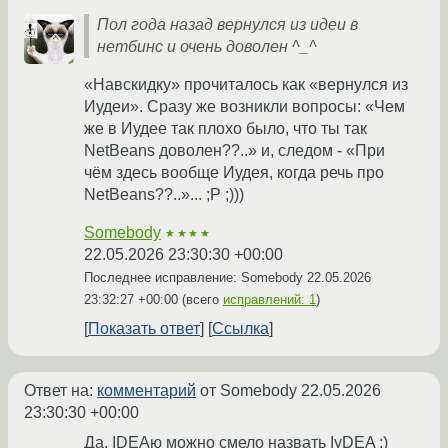
Пол года назад вернулся из идеи в
нетбинс и очень доволен ^_^
«Навскидку» прочиталось как «вернулся из
Иудеи». Сразу же возникли вопросы: «Чем
же в Иудее так плохо было, что ты так
NetBeans доволен??..» и, следом - «При
чём здесь вообще Иудея, когда речь про
NetBeans??..»... ;P ;)))
Somebody
★★★★
22.05.2026 23:30:30 +00:00
Последнее исправление: Somebody
22.05.2026
23:32:27 +00:00
(всего
исправлений: 1
)
Показать ответ
Ссылка
Ответ на:
комментарий
от Somebody
22.05.2026
23:30:30 +00:00
Да, IDEAю можно смело назвать IуDEA :)