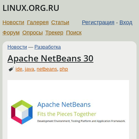
LINUX.ORG.RU
Новости
Галерея
Статьи
Регистрация
-
Вход
Форум
Опросы
Трекер
Поиск
Новости
—
Разработка
Apache NetBeans 30
ide
,
java
,
netbeans
,
php