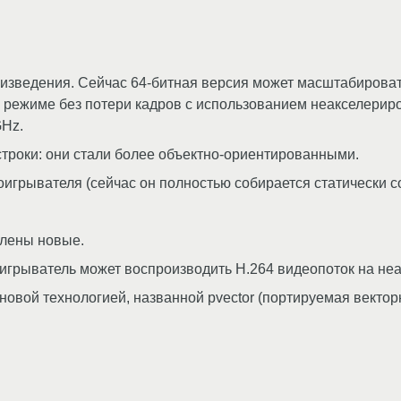
оизведения. Сейчас 64-битная версия может масштабиров
 режиме без потери кадров с использованием неакселериров
Hz.
роки: они стали более объектно-ориентированными.
игрывателя (сейчас он полностью собирается статически с
лены новые.
игрыватель может воспроизводить H.264 видеопоток на не
новой технологией, названной pvector (портируемая вектор