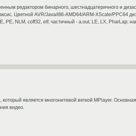
оенным редактором бинарного, шестнадцатеричного и диза
нтаксис. Цветной AVR/Java/i86-AMD64/ARM-XScale/PPC64 д
PE, NLM, coff32, elf; частичный - a.out, LE, LX, PharLap; н
тем, который является многонитевой веткой MPlayer. Основна
ния видео.