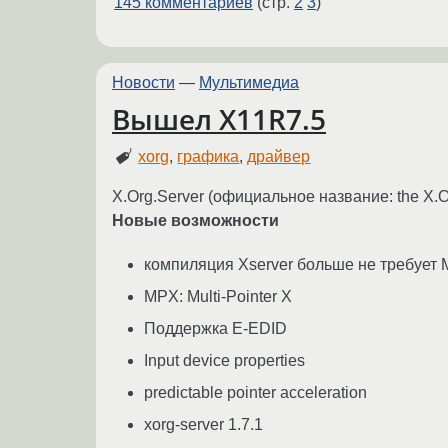
145 комментариев
(стр.
2
3
)
Новости
—
Мультимедиа
Вышел X11R7.5
xorg
,
графика
,
драйвер
X.Org.Server (официальное название: the X.
Новые возможности
компиляция Xserver больше не требует 
MPX: Multi-Pointer X
Поддержка E-EDID
Input device properties
predictable pointer acceleration
xorg-server 1.7.1