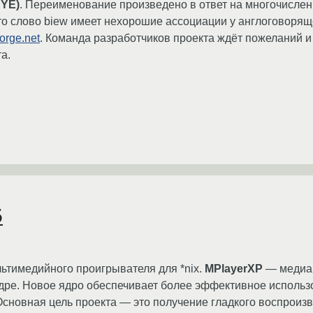
EYE)
. Переименование произведено в ответ на многочисле
то слово biew имеет нехорошие ассоциации у англоговорящ
forge.net
. Команда разработчиков проекта ждёт пожеланий 
а.
5
ьтимедийного проигрывателя для *nix.
MPlayerXP
— медиап
дре. Новое ядро обеспечивает более эффективное использ
Основная цель проекта — это получение гладкого воспроиз