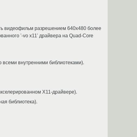
ать видеофильм разрешением 640x480 более
анного '-vo x11' драйвера на Quad-Core
о всеми внутренними библиотеками).
акселерированном X11-драйвере).
ная библиотека).