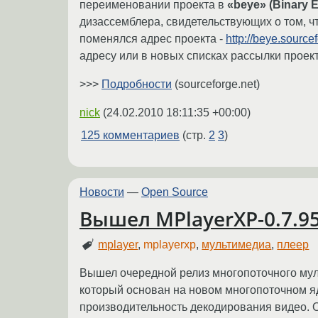
переименовании проекта в
«beye» (Binary 
дизассемблера, свидетельствующих о том, ч
поменялся адрес проекта -
http://beye.source
адресу или в новых списках рассылки проект
>>>
Подробности
(sourceforge.net)
nick
(
24.02.2010 18:11:35 +00:00
)
125 комментариев
(стр.
2
3
)
Новости
—
Open Source
Вышел MPlayerXP-0.7.9
mplayer
,
mplayerxp
,
мультимедиа
,
плеер
Вышел очередной релиз многопоточного мул
который основан на новом многопоточном я
производительность декодирования видео. 