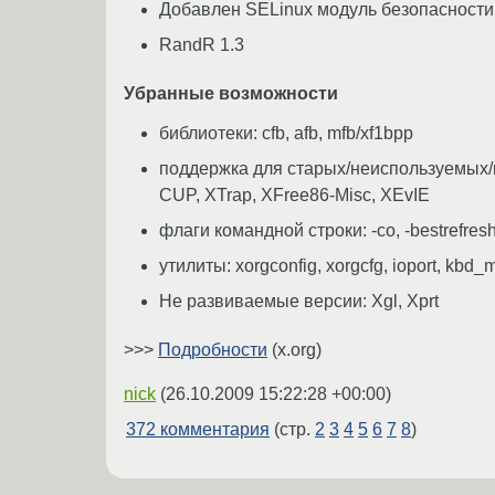
Добавлен SELinux модуль безопасности
RandR 1.3
Убранные возможности
библиотеки: cfb, afb, mfb/xf1bpp
поддержка для старых/неиспользуемы
CUP, XTrap, XFree86-Misc, XEvIE
флаги командной строки: -co, -bestrefres
утилиты: xorgconfig, xorgcfg, ioport, kbd
Не развиваемые версии: Xgl, Xprt
>>>
Подробности
(x.org)
nick
(
26.10.2009 15:22:28 +00:00
)
372 комментария
(стр.
2
3
4
5
6
7
8
)