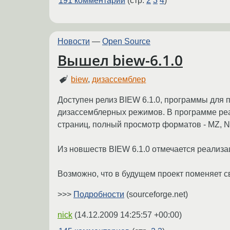
191 комментарий
(стр.
2
3
4
)
Новости
—
Open Source
Вышел biew-6.1.0
biew
,
дизассемблер
Доступен релиз BIEW 6.1.0, программы для
дизассемблерных режимов. В программе реа
страниц, полный просмотр форматов - MZ, NE, 
Из новшеств BIEW 6.1.0 отмечается реализа
Возможно, что в будущем проект поменяет св
>>>
Подробности
(sourceforge.net)
nick
(
14.12.2009 14:25:57 +00:00
)