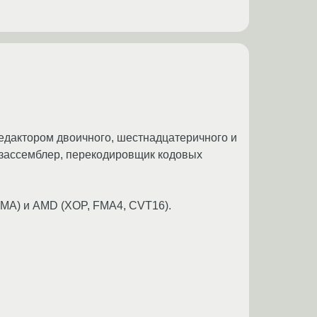
едакторoм двоичного, шестнадцатеричного и
изассемблер, перекодировщик кодовых
FMA) и AMD (XOP, FMA4, CVT16).