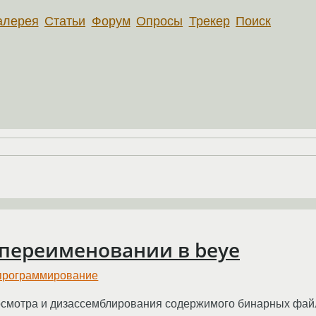
алерея
Статьи
Форум
Опросы
Трекер
Поиск
 переименовании в beye
программирование
осмотра и дизассемблирования содержимого бинарных фа