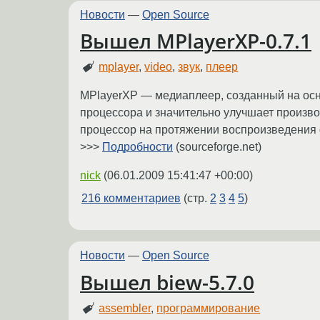
Новости
—
Open Source
Вышел MPlayerXP-0.7.1
mplayer
,
video
,
звук
,
плеер
MPlayerXP — медиаплеер, созданный на осн
процессора и значительно улучшает произво
процессор на протяжении воспроизведения
>>>
Подробности
(sourceforge.net)
nick
(
06.01.2009 15:41:47 +00:00
)
216 комментариев
(стр.
2
3
4
5
)
Новости
—
Open Source
Вышел biew-5.7.0
assembler
,
программирование