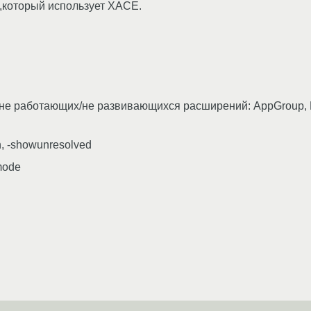
,который использует XACE.
х/не работающих/не развивающихся расширений: AppGrou
h, -showunresolved
_mode