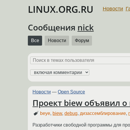
LINUX.ORG.RU
Новости
Г
Сообщения
nick
Все
Новости
Форум
Новости
—
Open Source
Проект biew объявил о
beye
,
biew
,
debug
,
дизассемблирование
,
Разработчики свободной программы для пр