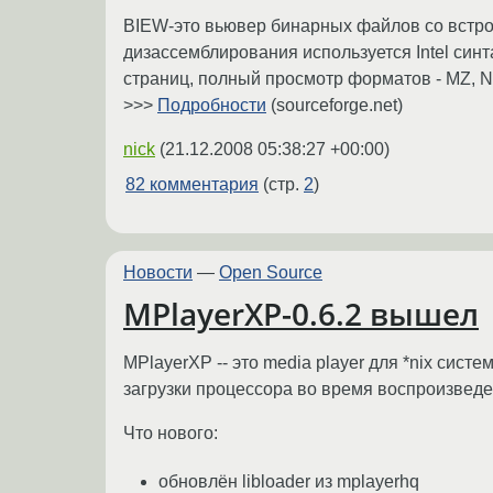
BIEW-это вьювер бинарных файлов со встр
дизассемблирования используется Intel си
страниц, полный просмотр форматов - MZ, NE, 
>>>
Подробности
(sourceforge.net)
nick
(
21.12.2008 05:38:27 +00:00
)
82 комментария
(стр.
2
)
Новости
—
Open Source
MPlayerXP-0.6.2 вышел
MPlayerXP -- это media player для *nix сис
загрузки процессора во время воспроизведе
Что нового:
обновлён libloader из mplayerhq