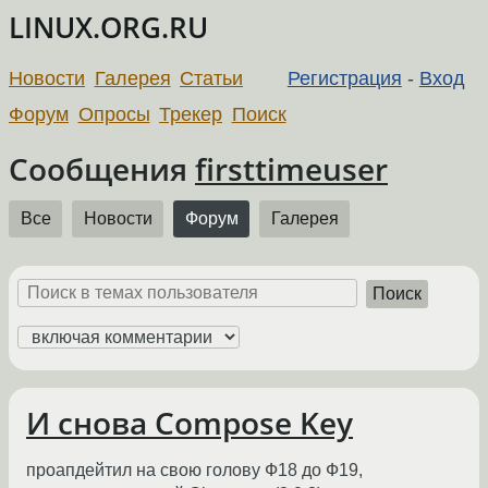
LINUX.ORG.RU
Новости
Галерея
Статьи
Регистрация
-
Вход
Форум
Опросы
Трекер
Поиск
Сообщения
firsttimeuser
Все
Новости
Форум
Галерея
Поиск
И снова Compose Key
проапдейтил на свою голову Ф18 до Ф19,