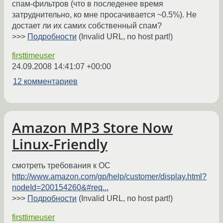
спам-фильтров (что в последенее время
затруднительно, ко мне просачивается ~0.5%). Не
достает ли их самих собственный спам?
>>>
Подробности
(Invalid URL, no host part!)
firsttimeuser
24.09.2008 14:41:07 +00:00
12 комментариев
Amazon MP3 Store Now
Linux-Friendly
смотреть требования к ОС
http://www.amazon.com/gp/help/customer/display.html?
nodeId=200154260&#req...
>>>
Подробности
(Invalid URL, no host part!)
firsttimeuser