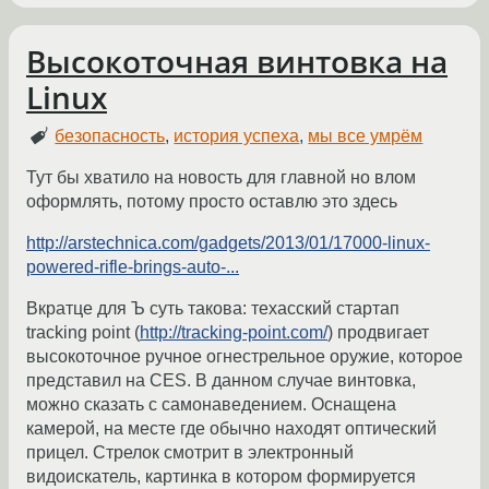
Высокоточная винтовка на
Linux
безопасность
,
история успеха
,
мы все умрём
Тут бы хватило на новость для главной но влом
оформлять, потому просто оставлю это здесь
http://arstechnica.com/gadgets/2013/01/17000-linux-
powered-rifle-brings-auto-...
Вкратце для Ъ суть такова: техасский стартап
tracking point (
http://tracking-point.com/
) продвигает
высокоточное ручное огнестрельное оружие, которое
представил на CES. В данном случае винтовка,
можно сказать с самонаведением. Оснащена
камерой, на месте где обычно находят оптический
прицел. Стрелок смотрит в электронный
видоискатель, картинка в котором формируется