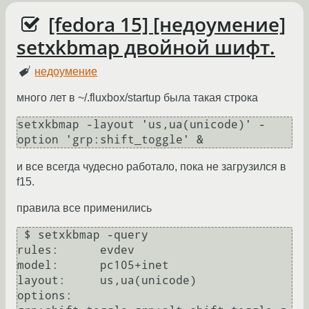
[fedora 15] [недоумение]
setxkbmap двойной шифт.
недоумение
много лет в ~/.fluxbox/startup была такая строка
setxkbmap -layout 'us,ua(unicode)' -
option 'grp:shift_toggle' & 
и все всегда чудесно работало, пока не загрузился в
f15.
правила все применились
 $ setxkbmap -query

rules:      evdev

model:      pc105+inet

layout:     us,ua(unicode)

options:    