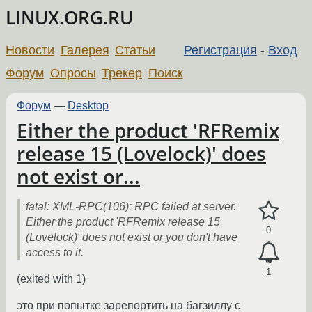
LINUX.ORG.RU
Новости
Галерея
Статьи
Регистрация
-
Вход
Форум
Опросы
Трекер
Поиск
Форум
—
Desktop
Either the product 'RFRemix
release 15 (Lovelock)' does
not exist or...
fatal: XML-RPC(106): RPC failed at server.
Either the product 'RFRemix release 15
0
(Lovelock)' does not exist or you don't have
access to it.
1
(exited with 1)
это при попытке зарепортить на багзиллу с