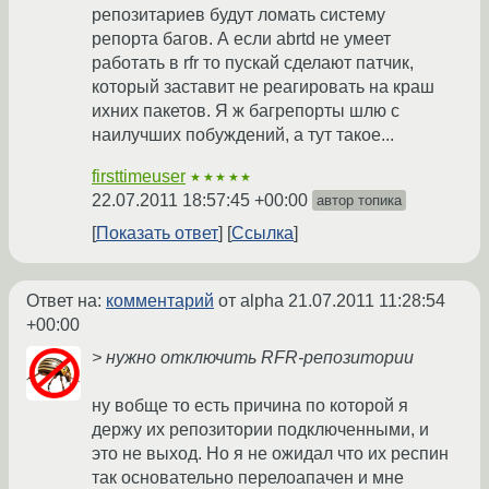
репозитариев будут ломать систему
репорта багов. А если abrtd не умеет
работать в rfr то пускай сделают патчик,
который заставит не реагировать на краш
ихних пакетов. Я ж багрепорты шлю с
наилучших побуждений, а тут такое...
firsttimeuser
★★★★★
22.07.2011 18:57:45 +00:00
автор топика
Показать ответ
Ссылка
Ответ на:
комментарий
от alpha
21.07.2011 11:28:54
+00:00
> нужно отключить RFR-репозитории
ну вобще то есть причина по которой я
держу их репозитории подключенными, и
это не выход. Но я не ожидал что их респин
так основательно перелоапачен и мне