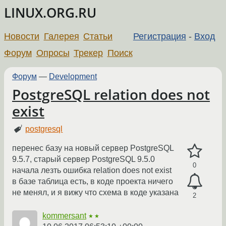
LINUX.ORG.RU
Новости
Галерея
Статьи
Регистрация
-
Вход
Форум
Опросы
Трекер
Поиск
Форум
—
Development
PostgreSQL relation does not
exist
postgresql
перенес базу на новый сервер PostgreSQL
9.5.7, старый сервер PostgreSQL 9.5.0
0
начала лезть ошибка relation does not exist
в базе таблица есть, в коде проекта ничего
не менял, и я вижу что схема в коде указана
2
kommersant
★★