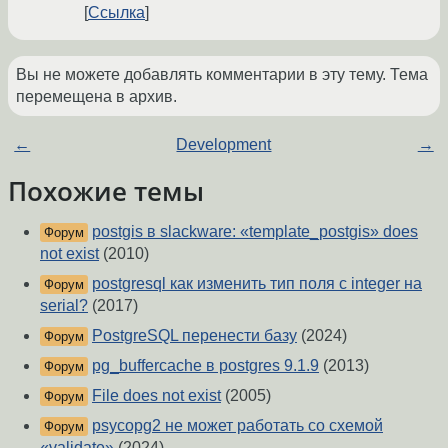
Ссылка
Вы не можете добавлять комментарии в эту тему. Тема
перемещена в архив.
←
Development
→
Похожие темы
postgis в slackware: «template_postgis» does
Форум
not exist
(2010)
postgresql как изменить тип поля с integer на
Форум
serial?
(2017)
PostgreSQL перенести базу
(2024)
Форум
pg_buffercache в postgres 9.1.9
(2013)
Форум
File does not exist
(2005)
Форум
psycopg2 не может работать со схемой
Форум
«validate»
(2024)