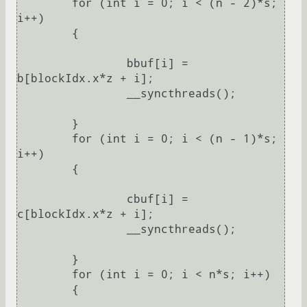
	for (int i = 0; i < (n - 2)*s; 
i++)

	{

		bbuf[i] = 
b[blockIdx.x*z + i];

		__syncthreads();

	}

	for (int i = 0; i < (n - 1)*s; 
i++)

	{

		cbuf[i] = 
c[blockIdx.x*z + i];

		__syncthreads();

	}

	for (int i = 0; i < n*s; i++)

	{
