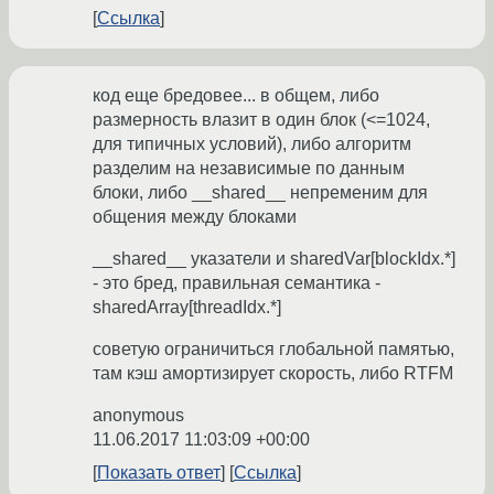
Ссылка
код еще бредовее... в общем, либо
размерность влазит в один блок (<=1024,
для типичных условий), либо алгоритм
разделим на независимые по данным
блоки, либо __shared__ непременим для
общения между блоками
__shared__ указатели и sharedVar[blockIdx.*]
- это бред, правильная семантика -
sharedArray[threadIdx.*]
советую ограничиться глобальной памятью,
там кэш амортизирует скорость, либо RTFM
anonymous
11.06.2017 11:03:09 +00:00
Показать ответ
Ссылка