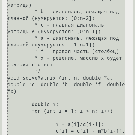
матрицы)

	 * b - диагональ, лежащая над 
главной (нумеруется: [0;n-2])

	 * c - главная диагональ 
матрицы A (нумеруется: [0;n-1])

	 * a - диагональ, лежащая под 
главной (нумеруется: [1;n-1])

	 * f - правая часть (столбец)

	 * x - решение, массив x будет 
содержать ответ

	 */

void solveMatrix (int n, double *a, 
double *c, double *b, double *f, double 
*x)

{

	double m;

	for (int i = 1; i < n; i++)

	{

		m = a[i]/c[i-1];

		c[i] = c[i] - m*b[i-1];
