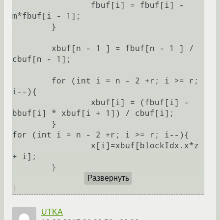
		fbuf[i] = fbuf[i] - 
m*fbuf[i - 1];

	}

	xbuf[n - 1 ] = fbuf[n - 1 ] / 
cbuf[n - 1];

	for (int i = n - 2 +r; i >= r; 
i--){

		xbuf[i] = (fbuf[i] - 
bbuf[i] * xbuf[i + 1]) / cbuf[i];

	}

for (int i = n - 2 +r; i >= r; i--){

		x[i]=xbuf[blockIdx.x*z 
+ i];

	}

Развернуть
}
UTKA