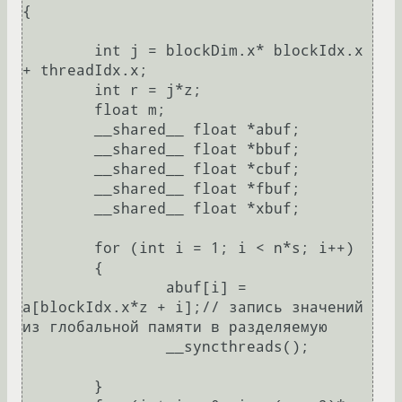
{

	int j = blockDim.x* blockIdx.x 
+ threadIdx.x;

	int r = j*z;

	float m;

	__shared__ float *abuf;

	__shared__ float *bbuf;

	__shared__ float *cbuf;

	__shared__ float *fbuf;

	__shared__ float *xbuf;

	for (int i = 1; i < n*s; i++)

	{

		abuf[i] = 
a[blockIdx.x*z + i];// запись значений 
из глобальной памяти в разделяемую

		__syncthreads();

	}
