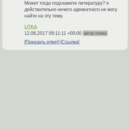
Может тогда подскажете литературу? я
действительно ничего адекватного не могу
найти на эту тему.
UTKA
12.06.2017 09:11:11 +00:00
автор топика
Показать ответ
Ссылка
Ответ на:
комментарий
от UTKA
12.06.2017 09:11:11
+00:00
Я бы начал с официальной документации.
Давно её не открывал, но раньше она была
хорошая и понятная. Затем реализовать
какие-нибудь простенькие ядра,
использующие разделяемую память, а уже
потом эту задачу.
i-rinat
★★★★★
12.06.2017 10:26:29 +00:00