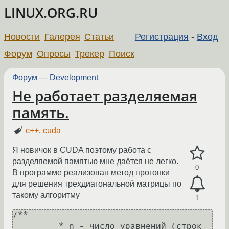
LINUX.ORG.RU
Новости
Галерея
Статьи
Регистрация
-
Вход
Форум
Опросы
Трекер
Поиск
Форум
—
Development
Не работает разделяемая
память.
c++
,
cuda
Я новичок в CUDA поэтому работа с
разделяемой памятью мне даётся не легко.
0
В программе реализован метод прогонки
для решения трехдиагональной матрицы по
такому алгоритму
1
/**

	 * n - число уравнений (строк 