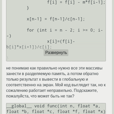
		f[i] = f[i] - m*f[i-1];

	}

	x[n-1] = f[n-1]/c[n-1];

	for (int i = n - 2; i >= 0; i-
-)

		x[i]=(f[i]-
b[i]*x[i+1])/c[i];

Развернуть
}
не понимаю как правильно нужно все эти массивы
занести в разделяемую память, а потом обратно
только результат х вывести в глобальную и
соответственно на экран. Мой код выглядит так, но к
сожалению работает неправильно. Подскажите,
пожалуйста, что может быть не так?
__global__ void func(int n, float *a, 
float *b, float *c, float *f, float *x)
