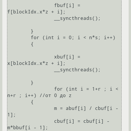
		fbuf[i] = 
f[blockIdx.x*z + i];

		__syncthreads();

	}

	for (int i = 0; i < n*s; i++)

	{

		xbuf[i] = 
x[blockIdx.x*z + i];

		__syncthreads();

	}

		for (int i = 1+r ; i < 
n+r ; i++) //от 0 до z

	{

		m = abuf[i] / cbuf[i - 
1];

		cbuf[i] = cbuf[i] - 
m*bbuf[i - 1];
