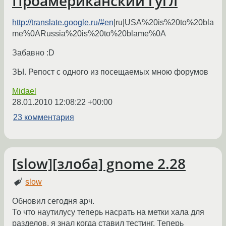
Проамериканский гугл
http://translate.google.ru/#en
|ru|USA%20is%20to%20bla
me%0ARussia%20is%20to%20blame%0A
Забавно :D
ЗЫ. Репост с одного из посещаемых мною форумов
Midael
28.01.2010 12:08:22 +00:00
23 комментария
[slow][злоба] gnome 2.28
slow
Обновил сегодня арч.
То что наутилусу теперь насрать на метки хала для
разделов, я знал когда ставил тестинг. Теперь