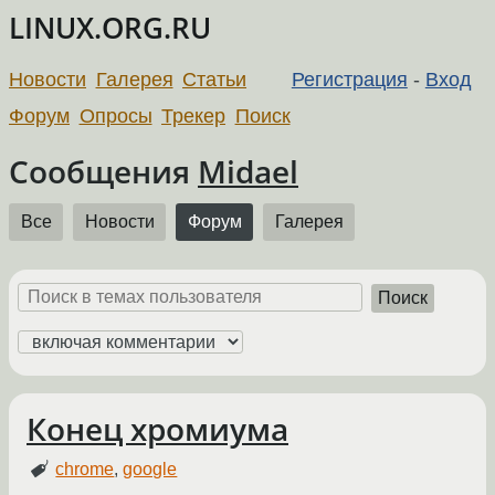
LINUX.ORG.RU
Новости
Галерея
Статьи
Регистрация
-
Вход
Форум
Опросы
Трекер
Поиск
Сообщения
Midael
Все
Новости
Форум
Галерея
Поиск
Конец хромиума
chrome
,
google