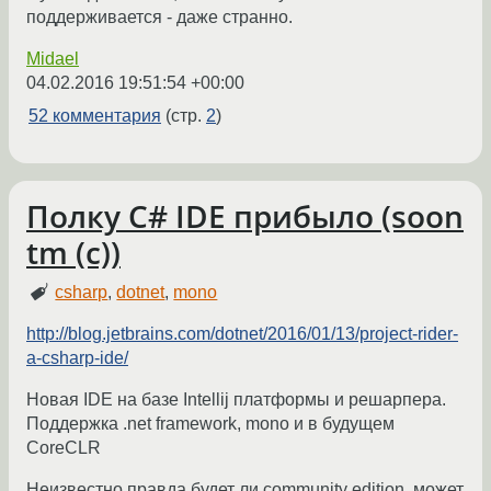
поддерживается - даже странно.
Midael
04.02.2016 19:51:54 +00:00
52 комментария
(стр.
2
)
Полку C# IDE прибыло (soon
tm (c))
csharp
,
dotnet
,
mono
http://blog.jetbrains.com/dotnet/2016/01/13/project-rider-
a-csharp-ide/
Новая IDE на базе Intellij платформы и решарпера.
Поддержка .net framework, mono и в будущем
CoreCLR
Неизвестно правда будет ли community edition, может