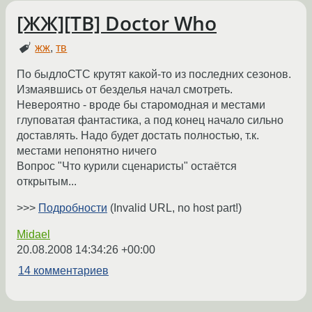
[ЖЖ][ТВ] Doctor Who
жж
,
тв
По быдлоСТС крутят какой-то из последних сезонов.
Измаявшись от безделья начал смотреть.
Невероятно - вроде бы старомодная и местами
глуповатая фантастика, а под конец начало сильно
доставлять. Надо будет достать полностью, т.к.
местами непонятно ничего
Вопрос "Что курили сценаристы" остаётся
открытым...
>>>
Подробности
(Invalid URL, no host part!)
Midael
20.08.2008 14:34:26 +00:00
14 комментариев