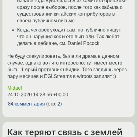
начале года «уволилась» из комитета openSuse
сразу после выборов, после того как забыла о
существовании китайских контрибуторов в
своем публичном письме
Когда человек уходит сам, но публично пишут,
что он нарушил кок и его выгнали. Так любят
делать в дебиане, см. Daniel Pocock
Не буду спекулировать, была ли драма в данном
случае, однако вот что интересно: тут имеет место
быть -1 ярый противник нвидии. Того глядишь через
пару месяцев и EGLStreams в wlroots запилят :)
Midael
24.10.2020 14:28:56 +00:00
84 комментария
(стр.
2
)
Как теряют связь с землей