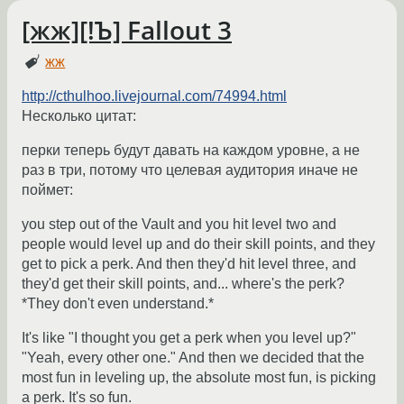
[жж][!Ъ] Fallout 3
жж
http://cthulhoo.livejournal.com/74994.html
Несколько цитат:
перки теперь будут давать на каждом уровне, а не
раз в три, потому что целевая аудитория иначе не
поймет:
you step out of the Vault and you hit level two and
people would level up and do their skill points, and they
get to pick a perk. And then they'd hit level three, and
they'd get their skill points, and... where's the perk?
*They don't even understand.*
It's like "I thought you get a perk when you level up?"
"Yeah, every other one." And then we decided that the
most fun in leveling up, the absolute most fun, is picking
a perk. It's so fun.