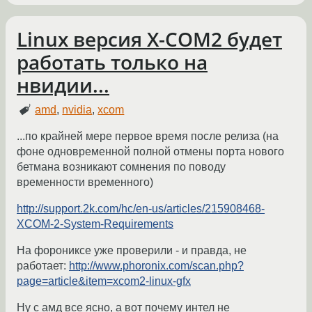
Linux версия X-COM2 будет
работать только на
нвидии...
amd
,
nvidia
,
xcom
...по крайней мере первое время после релиза (на
фоне одновременной полной отмены порта нового
бетмана возникают сомнения по поводу
временности временного)
http://support.2k.com/hc/en-us/articles/215908468-
XCOM-2-System-Requirements
На форониксе уже проверили - и правда, не
работает:
http://www.phoronix.com/scan.php?
page=article&item=xcom2-linux-gfx
Ну с амд все ясно, а вот почему интел не