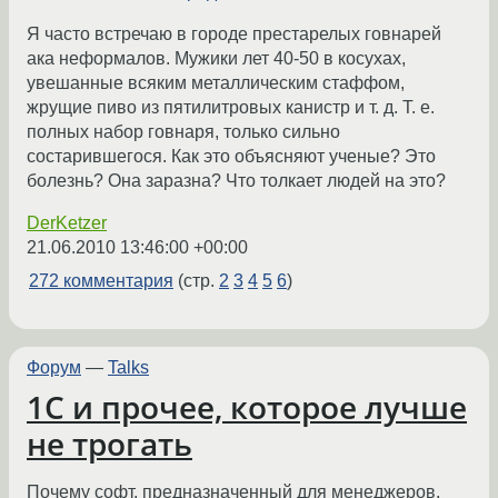
Я часто встречаю в городе престарелых говнарей
ака неформалов. Мужики лет 40-50 в косухах,
увешанные всяким металлическим стаффом,
жрущие пиво из пятилитровых канистр и т. д. Т. е.
полных набор говнаря, только сильно
состарившегося. Как это объясняют ученые? Это
болезнь? Она заразна? Что толкает людей на это?
DerKetzer
21.06.2010 13:46:00 +00:00
272 комментария
(стр.
2
3
4
5
6
)
Форум
—
Talks
1С и прочее, которое лучше
не трогать
Почему софт, предназначенный для менеджеров,