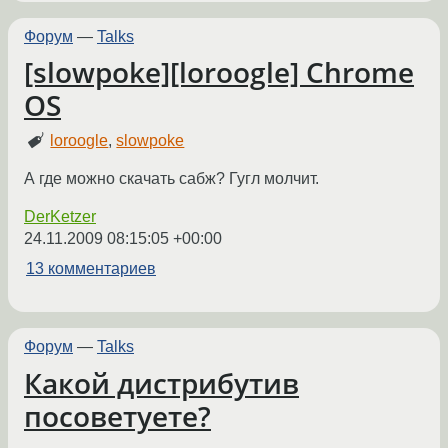
Форум
—
Talks
[slowpoke][loroogle] Chrome
OS
loroogle
,
slowpoke
А где можно скачать сабж? Гугл молчит.
DerKetzer
24.11.2009 08:15:05 +00:00
13 комментариев
Форум
—
Talks
Какой дистрибутив
посоветуете?