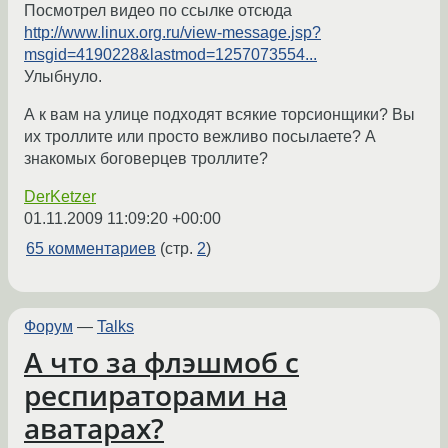
Посмотрел видео по ссылке отсюда
http://www.linux.org.ru/view-message.jsp?
msgid=4190228&lastmod=1257073554...
Улыбнуло.
А к вам на улице подходят всякие торсионщики? Вы
их троллите или просто вежливо посылаете? А
знакомых боговерцев троллите?
DerKetzer
01.11.2009 11:09:20 +00:00
65 комментариев
(стр.
2
)
Форум
—
Talks
А что за флэшмоб с
респираторами на
аватарах?