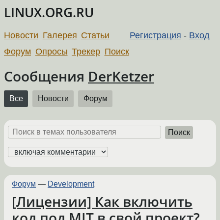
LINUX.ORG.RU
Новости
Галерея
Статьи
Регистрация
-
Вход
Форум
Опросы
Трекер
Поиск
Сообщения
DerKetzer
Все
Новости
Форум
Поиск
Форум
—
Development
[Лицензии] Как включить
код под MIT в свой проект?