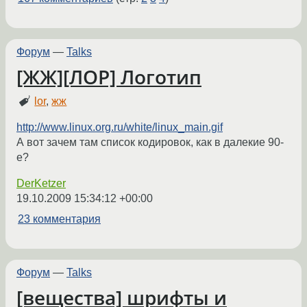
Форум
—
Talks
[ЖЖ][ЛОР] Логотип
lor
,
жж
http://www.linux.org.ru/white/linux_main.gif
А вот зачем там список кодировок, как в далекие 90-
е?
DerKetzer
19.10.2009 15:34:12 +00:00
23 комментария
Форум
—
Talks
[вещества] шрифты и