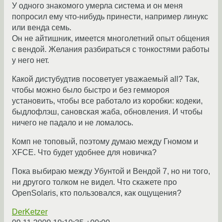
У одного знакомого умерла система и он меня
попросил ему что-нибудь принести, например линукс
или венда семь.
Он не айтишник, имеется многолетний опыт общения
с вендой. Желания разбираться с тонкостями работы
у него нет.
Какой дистубудтив посоветует уважаемый all? Так,
чтобы можно было быстро и без геммороя
установить, чтобы все работало из коробки: кодеки,
быдлофлэш, сановская жаба, обновления. И чтобы
ничего не падало и не ломалось.
Комп не топовый, поэтому думаю между Гномом и
XFCE. Что будет удобнее для новичка?
Пока выбираю между Убунтой и Вендой 7, но ни того,
ни другого толком не видел. Что скажете про
OpenSolaris, кто пользовался, как ощущения?
DerKetzer