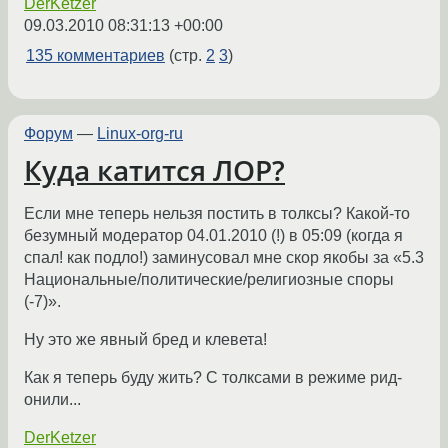
DerKetzer
09.03.2010 08:31:13 +00:00
135 комментариев
(стр.
2
3
)
Форум
—
Linux-org-ru
Куда катится ЛОР?
Если мне теперь нельзя постить в толксы? Какой-то
безумный модератор 04.01.2010 (!) в 05:09 (когда я
спал! как подло!) заминусовал мне скор якобы за «5.3
Национальные/политические/религиозные споры
(-7)».
Ну это же явный бред и клевета!
Как я теперь буду жить? С толксами в режиме рид-
онили...
DerKetzer