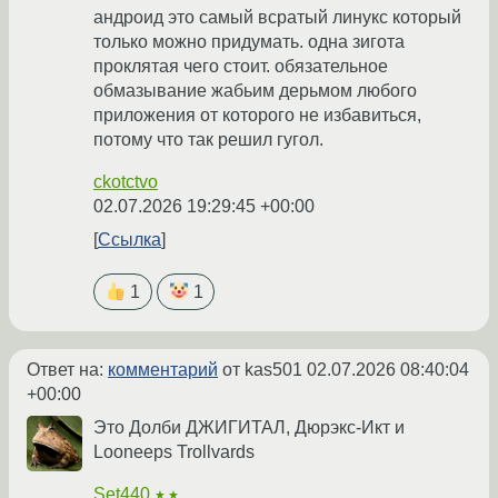
андроид это самый всратый линукс который
только можно придумать. одна зигота
проклятая чего стоит. обязательное
обмазывание жабьим дерьмом любого
приложения от которого не избавиться,
потому что так решил гугол.
ckotctvo
02.07.2026 19:29:45 +00:00
Ссылка
1
1
Ответ на:
комментарий
от kas501
02.07.2026 08:40:04
+00:00
Это Долби ДЖИГИТАЛ, Дюрэкс-Икт и
Looneeps Trollvards
Set440
★★