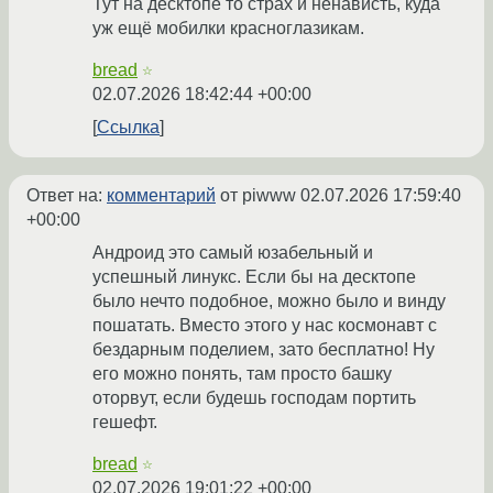
Тут на десктопе то страх и ненависть, куда
уж ещё мобилки красноглазикам.
bread
☆
02.07.2026 18:42:44 +00:00
Ссылка
Ответ на:
комментарий
от piwww
02.07.2026 17:59:40
+00:00
Андроид это самый юзабельный и
успешный линукс. Если бы на десктопе
было нечто подобное, можно было и винду
пошатать. Вместо этого у нас космонавт с
бездарным поделием, зато бесплатно! Ну
его можно понять, там просто башку
оторвут, если будешь господам портить
гешефт.
bread
☆
02.07.2026 19:01:22 +00:00