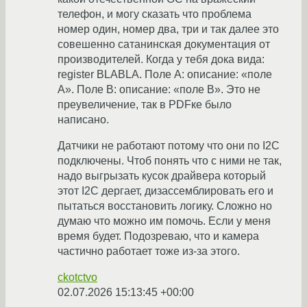
телефон, и могу сказать что проблема
номер один, номер два, три и так далее это
совешенно сатанинская документация от
производителей. Когда у тебя дока вида:
register BLABLA. Поле А: описание: «поле
А». Поле B: описание: «поле В». Это не
преувеличение, так в PDFке было
написано.
Датчики не работают потому что они по I2C
подключены. Чтоб понять что с ними не так,
надо выгрызать кусок драйвера который
этот I2C дергает, дизассемблировать его и
пытаться восстановить логику. Сложно но
думаю что можно им помочь. Если у меня
время будет. Подозреваю, что и камера
частично работает тоже из-за этого.
ckotctvo
02.07.2026 15:13:45 +00:00