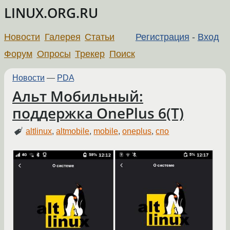
LINUX.ORG.RU
Новости
Галерея
Статьи
Регистрация
-
Вход
Форум
Опросы
Трекер
Поиск
Новости
—
PDA
Альт Мобильный:
поддержка OnePlus 6(T)
altlinux
,
altmobile
,
mobile
,
oneplus
,
спо