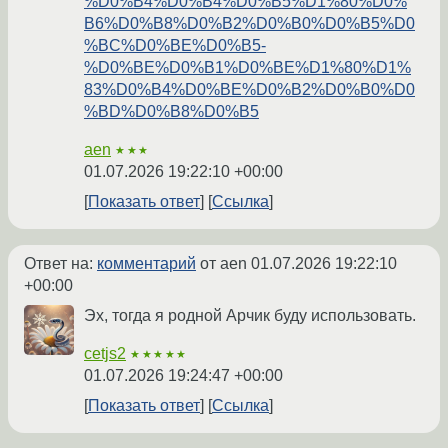
%D0%B4%D0%B4%D0%B5%D1%80%D0%
B6%D0%B8%D0%B2%D0%B0%D0%B5%D0
%BC%D0%BE%D0%B5-
%D0%BE%D0%B1%D0%BE%D1%80%D1%
83%D0%B4%D0%BE%D0%B2%D0%B0%D0
%BD%D0%B8%D0%B5
aen
★★★
01.07.2026 19:22:10 +00:00
Показать ответ
Ссылка
Ответ на:
комментарий
от aen
01.07.2026 19:22:10
+00:00
Эх, тогда я родной Арчик буду использовать.
cetjs2
★★★★★
01.07.2026 19:24:47 +00:00
Показать ответ
Ссылка