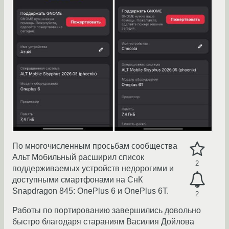
По многочисленным просьбам сообщества
Альт Мобильный расширил список
2
поддерживаемых устройств недорогими и
доступными смартфонами на СнК
Snapdragon 845: OnePlus 6 и OnePlus 6T.
2
Работы по портированию завершились довольно
быстро благодаря стараниям Василия Дойлова