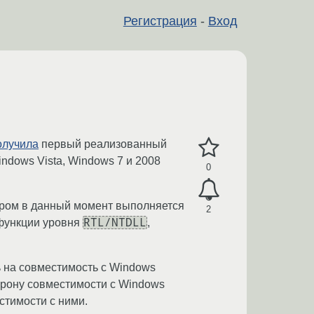
Регистрация
-
Вход
олучила
первый реализованный
ndows Vista, Windows 7 и 2008
0
ором в данный момент выполняется
2
RTL/NTDLL
 функции уровня
,
 на совместимость с Windows
торону совместимости с Windows
стимости с ними.