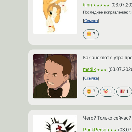
tiinn
(
03.07.20
★★★★★
Последнее исправление: ti
Ссылка
7
Как анекдот с утра пр
medik
(
03.07.202
★★★
Ссылка
7
1
1
Чего? Только сейчас?
PunkPerson
(
03.07
★★