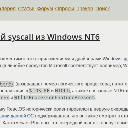
алерея
Статьи
Форум
Опросы
Трекер
Поиск
 syscall из Windows NT6
 совместимостью с приложениями и драйверами Windows,
п
в линейке продуктов Microsoft соответствует, например, Wi
berEx
(возвращает номер логического процессора, на кот
NTOS:KE
NTDLL
 реализация в
и
, а также связанные NT6+
erEx
RtlIsProcessorFeaturePresent
и
.
ьку ReactOS исторически ориентировался в первую очередь
ании данной ОС
подчёркивается, что он также смотрит в с
Как отмечает Phoronix, это очередной шаг в сторону совме