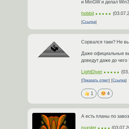
и MinGW и делал Win3
hobbit
(
03.07.
★★★★★
Ссылка
Сорвался таки? Не в
Даже официальные вин
доведут даже до чего
LightDiver
(
03
★★★★★
Показать ответ
Ссылка
1
4
А есть планы по заво
nuxster
(
03.07.2
★★★★