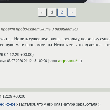
←
1
2
→
о проект продолжает жить и развиваться.
нежить… Нежить существует лишь постольку, поскольку суще
ществуют
маги
программисты. Нежить есть отход деятельно
26 04:12:29 +00:00
)
iksys
03.07.2026 04:12:43 +00:00
(всего
исправлений: 1
)
4:12:29 +00:00
di-to-be
хвастался, что у них клавиатура заработала :)