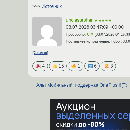
>>>
Источник
unclestephen
★★★★★
03.07.2026 03:47:09 +00:00
Проверено:
CrX
(
03.07.2026 04:16:3
Последнее исправление: hobbit
03.0
Ссылка
4
15
1
6
3
←
Альт Мобильный: поддержка OnePlus 6(T)