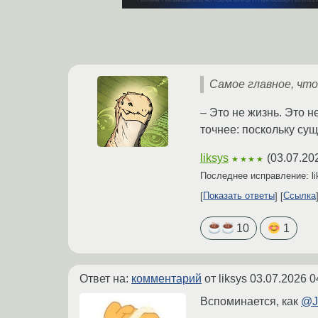
Самое главное, чт
– Это не жизнь. Это 
точнее: поскольку су
liksys
(
03.07.20
★★★★
Последнее исправление: l
Показать ответы
Ссылка
10
1
Ответ на:
комментарий
от liksys
03.07.2026 0
Вспоминается, как
@Je