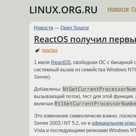
LINUX.ORG.RU
Новости
Г
Новости
—
Open Source
ReactOS получил первый
reactos
1 июля
ReactOS
, свободная ОС с бинарной
системный вызов из семейства Windows NT6 (
Server).
NtGetCurrentProcessorNum
Добавлены:
вызывающий поток), тест для этой функции,
RtlGetCurrentProcessorNumb
включая
Это изменение символически важно, поскол
Server 2003 / NT 5.2, но в
официальном опис
Vista и последующими релизами Windows NT. 