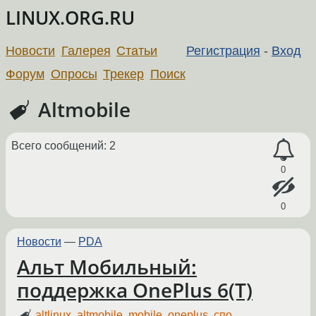
LINUX.ORG.RU
Новости
Галерея
Статьи
Регистрация
-
Вход
Форум
Опросы
Трекер
Поиск
Altmobile
Всего сообщений: 2
0
0
Новости
—
PDA
Альт Мобильный:
поддержка OnePlus 6(T)
altlinux
,
altmobile
,
mobile
,
oneplus
,
спо