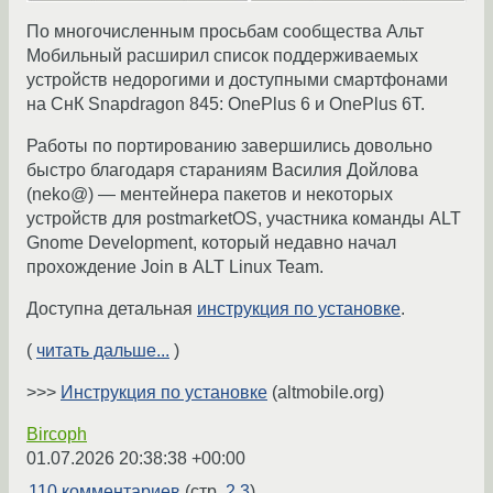
По многочисленным просьбам сообщества Альт
Мобильный расширил список поддерживаемых
устройств недорогими и доступными смартфонами
на СнК Snapdragon 845: OnePlus 6 и OnePlus 6T.
Работы по портированию завершились довольно
быстро благодаря стараниям Василия Дойлова
(neko@) — ментейнера пакетов и некоторых
устройств для postmarketOS, участника команды ALT
Gnome Development, который недавно начал
прохождение Join в ALT Linux Team.
Доступна детальная
инструкция по установке
.
(
читать дальше...
)
>>>
Инструкция по установке
(altmobile.org)
Bircoph
01.07.2026 20:38:38 +00:00
110 комментариев
(стр.
2
3
)