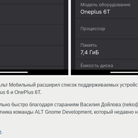
льт Мобильный расширил список поддерживаемых устройс
s 6 и OnePlus 6T.
льно быстро благодаря стараниям Василия Дойлова (neko@
стника команды ALT Gnome Development, который недавно н
е
.