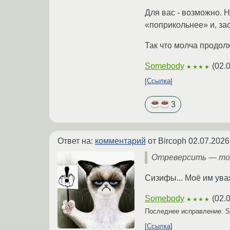
Для вас - возможно. Н
«поприкольнее» и, зао
Так что молча продолж
Somebody
(
02.
★★★★
Ссылка
3
Ответ на:
комментарий
от Bircoph
02.07.2026
Отреверсить — тож
Сизифы... Моё им ува
Somebody
(
02.
★★★★
Последнее исправление: 
Ссылка