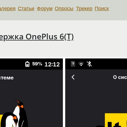
алерея
Статьи
Форум
Опросы
Трекер
Поиск
ржка OnePlus 6(T)