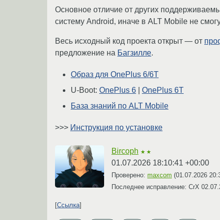
Основное отличие от других поддерживаемы
систему Android, иначе в ALT Mobile не см
Весь исходный код проекта открыт — от
про
предложение на
Багзилле
.
Образ для OnePlus 6/6T
U-Boot:
OnePlus 6
|
OnePlus 6T
База знаний по ALT Mobile
>>>
Инструкция по установке
Bircoph
★★
01.07.2026 18:10:41 +00:00
Проверено:
maxcom
(
01.07.2026 20:
Последнее исправление: CrX
02.07.
Ссылка