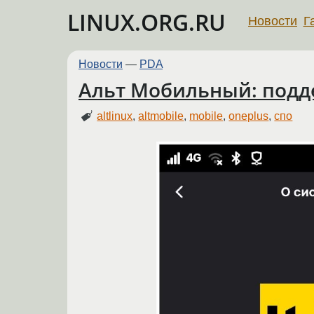
LINUX.ORG.RU
Новости
Г
Новости
—
PDA
Альт Мобильный: подде
altlinux
,
altmobile
,
mobile
,
oneplus
,
спо