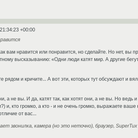
21:34:23 +00:00
нравится
 как вам нравится или понравится, но сделайте. Но нет, вы 
ному высказыванию: «Одни люди катят мир. А другие бегут р
е рядом и кричите... А вот эти, которых тут обсуждают и вя
они, а не вы. И да, катят так, как хотят они, а не вы. Но ведь
) и, кто громко, а кто - и не очень громко, выражаете ваше 
 отличие от вас...
ает звонилка, камера (но это неточно), браузер, SuperTu