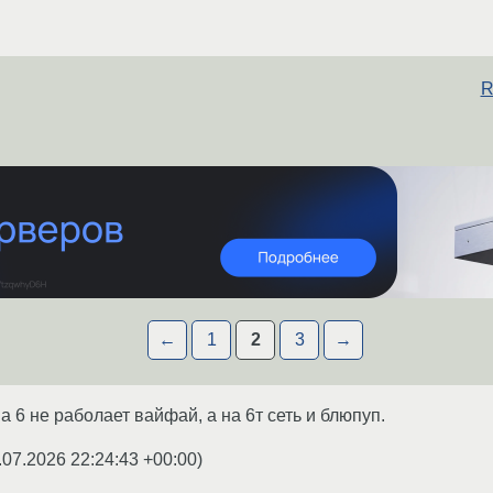
R
←
1
2
3
→
 6 не раболает вайфай, а на 6т сеть и блюпуп.
.07.2026 22:24:43 +00:00
)