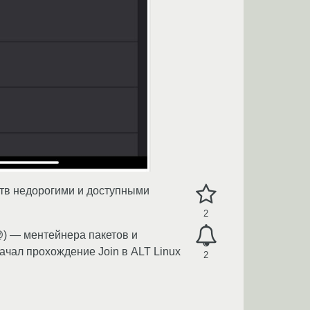
тв недорогими и доступными
2
) — ментейнера пакетов и
ачал прохождение Join в ALT Linux
2