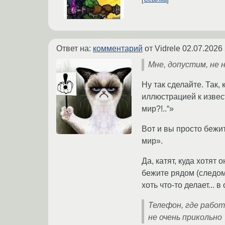
Ответ на:
комментарий
от Vidrele
02.07.2026 
Мне, допустим, не 
Ну так сделайте. Так,
иллюстрацией к извест
мир?!..“»
Вот и вы просто бежит
мир».
Да, катят, куда хотят 
бежите рядом (следом?
хоть что-то делает... в
Телефон, где работ
не очень прикольно