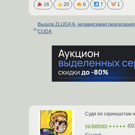
16
20
6
7
1
Вышла ZLUDA 6, независимая реализация
←
CUDA
Судя по скриншотам на
ya-betmen
(
02
★★★★★
Ссылка