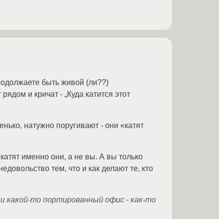
продолжаете быть живой (ли??)
ядом и кричат - „Куда катится этот
ленько, натужно поругивают - они «катят
 и катят именно они, а не вы. А вы только
недовольство тем, что и как делают те, кто
x и какой-то портированный офис - как-то