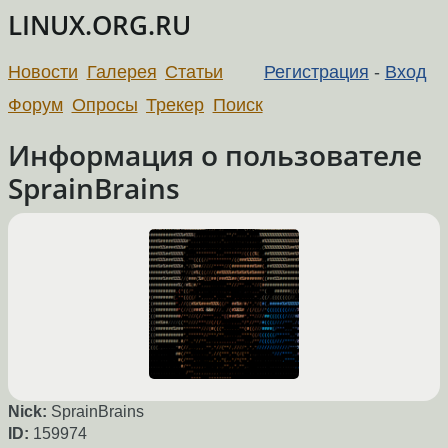
LINUX.ORG.RU
Новости
Галерея
Статьи
Регистрация
-
Вход
Форум
Опросы
Трекер
Поиск
Информация о пользователе
SprainBrains
Nick:
SprainBrains
ID:
159974