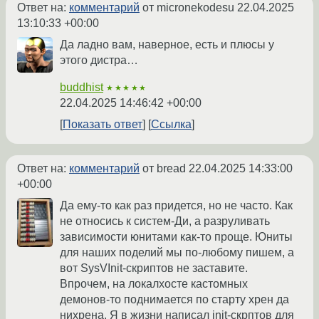
Ответ на:
комментарий
от micronekodesu
22.04.2025
13:10:33 +00:00
Да ладно вам, наверное, есть и плюсы у
этого дистра…
buddhist
★★★★★
22.04.2025 14:46:42 +00:00
Показать ответ
Ссылка
Ответ на:
комментарий
от bread
22.04.2025 14:33:00
+00:00
Да ему-то как раз придется, но не часто. Как
не относись к систем-Ди, а разруливать
зависимости юнитами как-то проще. Юниты
для наших поделий мы по-любому пишем, а
вот SysVInit-скриптов не заставите.
Впрочем, на локалхосте кастомных
демонов-то поднимается по старту хрен да
нихрена. Я в жизни написал init-скрптов для