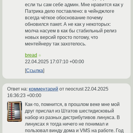
если ты сам себе админ. Мне нравится как у
Патрика дело поставлено: в чейнджлоге
всегда чёткое обоснование почему
обновился пакет. А не как у некоторых:
молча насуем в как бы стабильный релиз
новых версий просто потому, что
ментейнеру так захотелось.
bread
☆
22.04.2025 17:07:10 +00:00
Ссылка
Ответ на:
комментарий
от neocrust
22.04.2025
16:36:23 +00:00
Как-то, помнится, в прошлом веке мне мой
друг прислал из Штатов шестидисковый
набор из разных дистрибутивов линукса. В
линуксах я тогда ничего не понимал и
пользовал винду дома и VMS на работе. Год