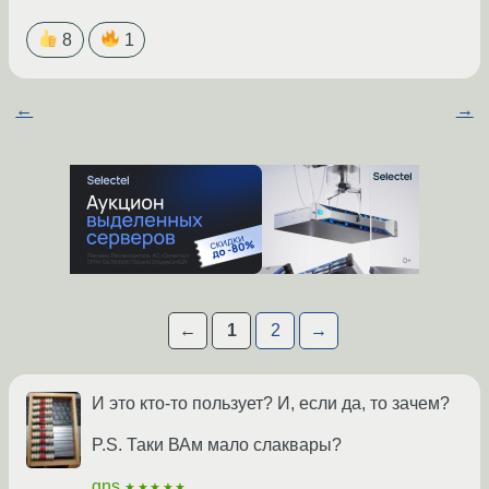
8
1
←
→
←
1
2
→
И это кто-то пользует? И, если да, то зачем?
P.S. Таки ВАм мало слаквары?
gns
★★★★★