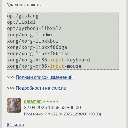
Удалены пакеты:
opt/glslang

opt/libidl

opt/python3-libxml2

xorg/xorg-libdmx

xorg/xorg-libxkbui

xorg/xorg-libxxf86dga

xorg/xorg-libxxf86misc

xorg/xorg-xf86-
input
-keyboard

xorg/xorg-xf86-
input
>>>
Полный список изменений
>>>
Подробности на crux.nu
dataman
★★★★★
22.04.2025 10:58:53 +00:00
Проверено:
CrX
(
22.04.2025 12:36:00 +00:00
)
Ссылка