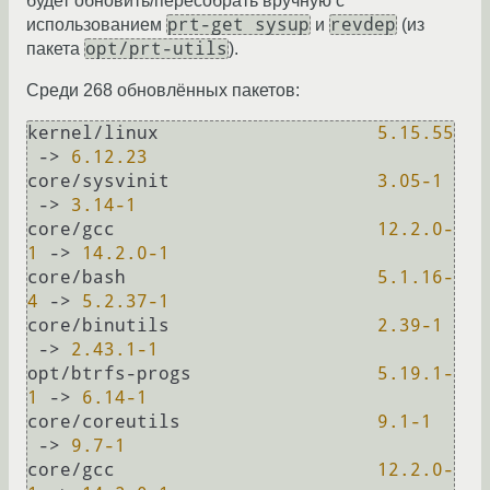
будет обновить/пересобрать вручную с
prt-get sysup
revdep
использованием
и
(из
opt/prt-utils
пакета
).
Среди 268 обновлённых пакетов:
kernel/linux		        
5.15
.55
 -> 
6.12
.23
core/sysvinit		        
3.05
-1
 -> 
3.14
-1
core/gcc		        
12.2
.0
-
1
 -> 
14.2
.0
-1
core/bash		        
5.1
.16
-
4
 -> 
5.2
.37
-1
core/binutils		        
2.39
-1
 -> 
2.43
.1
-1
opt/btrfs-progs	                
5.19
.1
-
1
 -> 
6.14
-1
core/coreutils	                
9.1
-1
 -> 
9.7
-1
core/gcc		        
12.2
.0
-