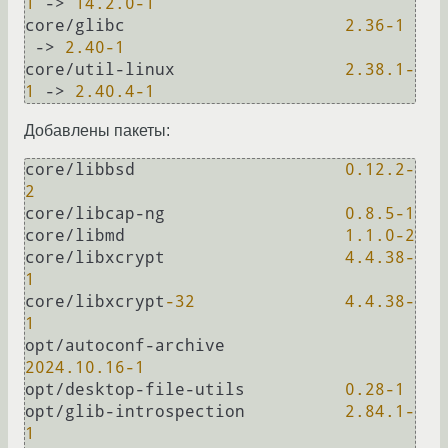
1
 -> 
14.2
.0
-1
core/glibc		        
2.36
-1
 -> 
2.40
-1
core/util-linux	                
2.38
.1
-
1
 -> 
2.40
.4
-1
Добавлены пакеты:
core/libbsd			
0.12
.2
-
2
core/libcap-ng		        
0.8
.5
-1
core/libmd			
1.1
.0
-2
core/libxcrypt		        
4.4
.38
-
1
core/libxcrypt
-32
4.4
.38
-
1
opt/autoconf-archive		
2024.10
.16
-1
opt/desktop-file-utils	        
0.28
-1
opt/glib-introspection	        
2.84
.1
-
1