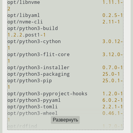
opt/libnvme			
1.11
.1
-
2
opt/libyaml			
0.2
.5
-1
opt/nvme-cli			
2.11
-1
opt/python3-build		
1.2
.2
.post1
-1
opt/python3-cython		
3.0
.12
-
1
opt/python3-flit-core		
3.12
.0
-
1
opt/python3-installer		
0.7
.0
-1
opt/python3-packaging		
25.0
-1
opt/python3-pip		        
25.0
.1
-
1
opt/python3-pyproject-hooks	
1.2
.0
-1
opt/python3-pyyaml		
6.0
.2
-1
opt/python3-tomli		
2.2
.1
-1
opt/python3-wheel		
0.46
.1
-
1
Развернуть
opt/rdfind			
1.7
.0
-1