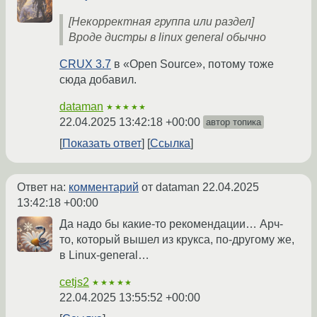
[Некорректная группа или раздел]
Вроде дистры в linux general обычно
CRUX 3.7
в «Open Source», потому тоже
сюда добавил.
dataman
★★★★★
22.04.2025 13:42:18 +00:00
автор топика
Показать ответ
Ссылка
Ответ на:
комментарий
от dataman
22.04.2025
13:42:18 +00:00
Да надо бы какие-то рекомендации… Арч-
то, который вышел из крукса, по-другому же,
в Linux-general…
cetjs2
★★★★★
22.04.2025 13:55:52 +00:00