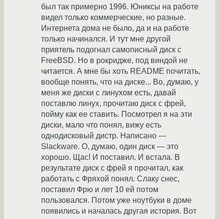
был так примерно 1996. Юниксы на работе
видел только коммерческие, но разные.
Интернета дома не было, да и на работе
только начинался. И тут мне другой
приятель подогнал самописный диск с
FreeBSD. Но в рокридже, под виндой не
читается. А мне бы хоть README почитать,
вообще понять, что на диске... Во, думаю, у
меня же диски с линухом есть, давай
поставлю линух, прочитаю диск с фрей,
пойму как ее ставить. Посмотрел я на эти
диски, мало что понял, вижу есть
однодисковый дистр. Написано —
Slackware. О, думаю, один диск — это
хорошо. Щас! И поставил. И встала. В
результате диск с фрей я прочитал, как
работать с Фряхой понял. Слаку снес,
поставил Фрю и лет 10 ей потом
пользовался. Потом уже ноутбуки в доме
появились и началась другая история. Вот