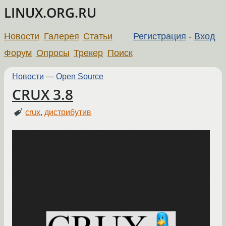
LINUX.ORG.RU
Новости
Галерея
Статьи
Регистрация
-
Вход
Форум
Опросы
Трекер
Поиск
Новости
—
Open Source
CRUX 3.8
crux
,
дистрибутив