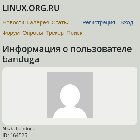
LINUX.ORG.RU
Новости
Галерея
Статьи
Регистрация
-
Вход
Форум
Опросы
Трекер
Поиск
Информация о пользователе
banduga
Nick:
banduga
ID:
164525