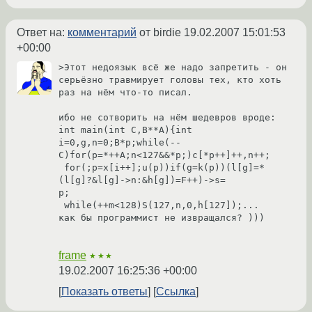
Ответ на:
комментарий
от birdie
19.02.2007 15:01:53
+00:00
>Этот недоязык всё же надо запретить - он 
серьёзно травмирует головы тех, кто хоть 
раз на нём что-то писал.

ибо не сотворить на нём шедевров вроде: 

int main(int C,B**A){int 
i=0,g,n=0;B*p;while(--
C)for(p=*++A;n<127&&*p;)c[*p++]++,n++;

 for(;p=x[i++];u(p))if(g=k(p))(l[g]=*
(l[g]?&l[g]->n:&h[g])=F++)->s=

p;

 while(++m<128)S(127,n,0,h[127]);... 

как бы программист не извращался? )))

frame
★★★
19.02.2007 16:25:36 +00:00
Показать ответы
Ссылка