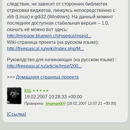
следствие, не зависит от сторонних библиотек
отрисовки виджетов, линкуясь непосредственно с
xlib (Linux) и gdi32 (Windows). На данный момент
последняя доступная стабильная версия -- 1.0,
скачать её можно вот здесь:
http://mypage.bluewin.ch/msegui/mseid...
Wiki-страница проекта (на русском языке):
http://freepascal.ru/wiki/index.php/M...
Руководство для начинающих (на русском языке) :
http://freepascal.ru/article//mse/200...
>>>
Домашняя страница проекта
kss
★★★★★
19.02.2007 10:28:33 +00:00
Проверено:
Shaman007
(
19.02.2007 13:07:21 +00:00
)
Ссылка