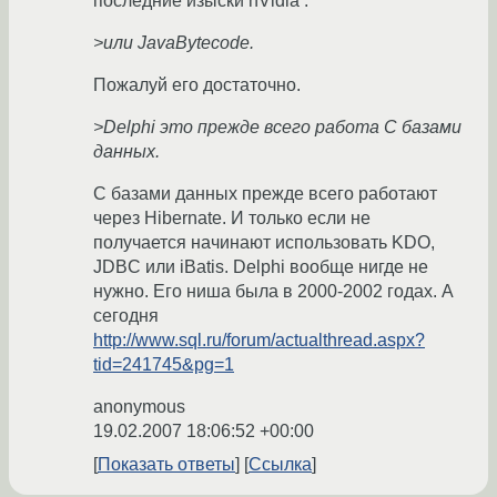
последние изыски nVidia .
>или JavaBytecode.
Пожалуй его достаточно.
>Delphi это прежде всего работа С базами
данных.
С базами данных прежде всего работают
через Hibernate. И только если не
получается начинают использовать KDO,
JDBC или iBatis. Delphi вообще нигде не
нужно. Его ниша была в 2000-2002 годах. А
сегодня
http://www.sql.ru/forum/actualthread.aspx?
tid=241745&pg=1
anonymous
19.02.2007 18:06:52 +00:00
Показать ответы
Ссылка