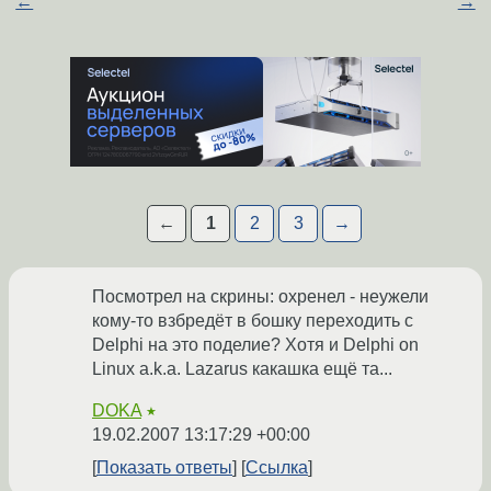
←
→
←
1
2
3
→
Посмотрел на скрины: охренел - неужели
кому-то взбредёт в бошку переходить с
Delphi на это поделие? Хотя и Delphi on
Linux a.k.a. Lazarus какашка ещё та...
DOKA
★
19.02.2007 13:17:29 +00:00
Показать ответы
Ссылка