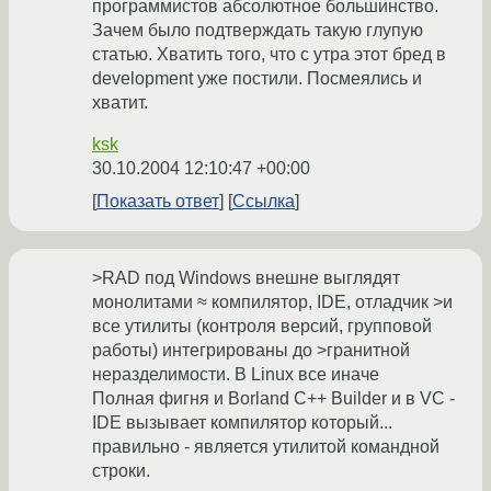
программистов абсолютное большинство.
Зачем было подтверждать такую глупую
статью. Хватить того, что с утра этот бред в
development уже постили. Посмеялись и
хватит.
ksk
30.10.2004 12:10:47 +00:00
Показать ответ
Ссылка
>RAD под Windows внешне выглядят
монолитами ≈ компилятор, IDE, отладчик >и
все утилиты (контроля версий, групповой
работы) интегрированы до >гранитной
неразделимости. В Linux все иначе
Полная фигня и Borland C++ Builder и в VC -
IDE вызывает компилятор который...
правильно - являетcя утилитой командной
строки.