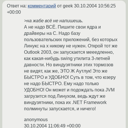
Ответ на:
комментарий
от geek
30.10.2004 10:56:25
+00:00
>на жабе всё не напишешь.
А не надо ВСЁ. Пишите свои ядра и
драйверы на C. Надо базу
пользовательских приложений, без которых
Линукс на х никому не нужен. Открой тот же
Outlook 2003, он запускается мееедленно,
как какая-нибудь swing утилита 3-летней
давности. Но виндузятники этих тормозов
не видят, как же, ЭТО Ж Аутлук! Это же
БЫСТРО и УДОБНО! Суть в том, что юзеру
не надо БЫСТРО. Ему надо только
УДОБНО! Он может и подождать пока JVM
загрузится под Линухом, ведь ждут же
виндузятники, пока их .NET Framework
полминуты запускается, и ничего!
anonymous
30.10.2004 11:06:49 +00:00