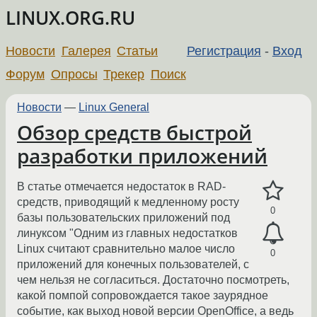
LINUX.ORG.RU
Новости
Галерея
Статьи
Регистрация
-
Вход
Форум
Опросы
Трекер
Поиск
Новости
—
Linux General
Обзор средств быстрой
разработки приложений
В статье отмечается недостаток в RAD-
средств, приводящий к медленному росту
0
базы пользовательских приложений под
линуксом "Одним из главных недостатков
Linux считают сравнительно малое число
0
приложений для конечных пользователей, с
чем нельзя не согласиться. Достаточно посмотреть,
какой помпой сопровождается такое заурядное
событие, как выход новой версии OpenOffice, а ведь