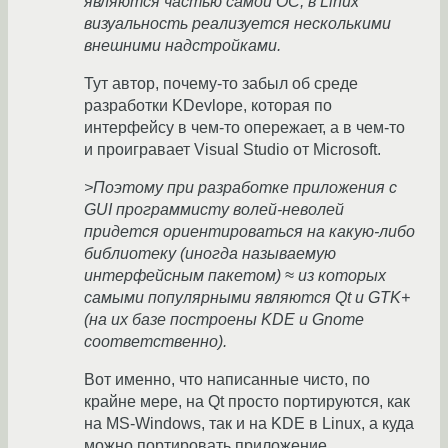
являются частью самой ОС, в Linux
визуальность реализуется несколькими
внешними надстройками.
Тут автор, почему-то забыл об среде
разработки KDevlope, которая по
интерфейсу в чем-то опережает, а в чем-то
и проигравает Visual Studio от Microsoft.
>Поэтому при разработке приложения с
GUI программисту волей-неволей
придется ориентироваться на какую-либо
библиотеку (иногда называемую
интерфейсным пакетом) ≈ из которых
самыми популярными являются Qt и GTK+
(на их базе построены KDE и Gnome
соответственно).
Вот именно, что написанные чисто, по
крайне мере, на Qt просто портируются, как
на MS-Windows, так и на KDE в Linux, а куда
можно портировать приложение