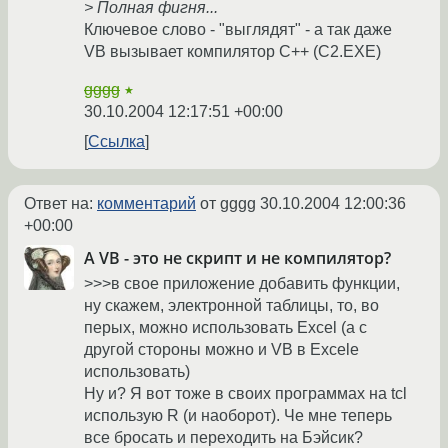
> Полная фигня...
Ключевое слово - "выглядят" - а так даже
VB вызывает компилятор C++ (C2.EXE)
gggg
★
30.10.2004 12:17:51 +00:00
Ссылка
Ответ на:
комментарий
от gggg
30.10.2004 12:00:36
+00:00
А VB - это не скрипт и не компилятор?
>>>в свое приложение добавить функции,
ну скажем, электронной таблицы, то, во
перых, можно использовать Excel (а с
другой стороны можно и VB в Excele
использовать)
Ну и? Я вот тоже в своих программах на tcl
использую R (и наоборот). Че мне теперь
все бросать и переходить на Бэйсик?