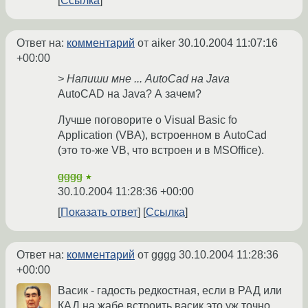
Ссылка
Ответ на:
комментарий
от aiker
30.10.2004 11:07:16
+00:00
> Напиши мне ... AutoCad на Java
AutoCAD на Java? А зачем?
Лучше поговорите о Visual Basic fo
Application (VBA), встроенном в AutoCad
(это то-же VB, что встроен и в MSOffice).
gggg
★
30.10.2004 11:28:36 +00:00
Показать ответ
Ссылка
Ответ на:
комментарий
от gggg
30.10.2004 11:28:36
+00:00
Васик - гадость редкостная, если в РАД или
КАД на жабе встроить васик это уж точно