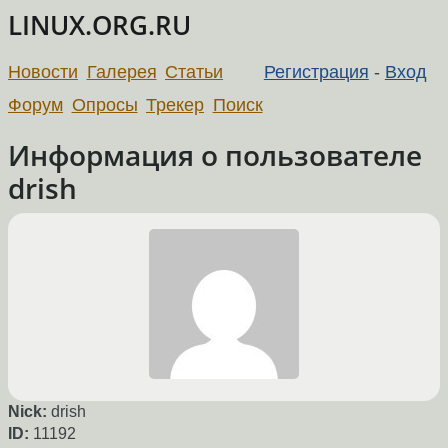
LINUX.ORG.RU
Новости
Галерея
Статьи
Регистрация
-
Вход
Форум
Опросы
Трекер
Поиск
Информация о пользователе
drish
Nick:
drish
ID:
11192