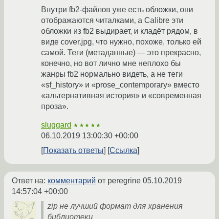
Внутри fb2-файлов уже есть обложки, они
отображаются читалками, а Calibre эти
обложки из fb2 выдирает, и кладёт рядом, в
виде cover.jpg, что нужно, похоже, только ей
самой. Теги (метаданные) — это прекрасно,
конечно, но вот лично мне неплохо бы
жанры fb2 нормально видеть, а не теги
«sf_history» и «prose_contemporary» вместо
«альтернативная история» и «современная
проза».
sluggard
★★★★★
06.10.2019 13:00:30 +00:00
Показать ответы
Ссылка
Ответ на:
комментарий
от peregrine
05.10.2019
14:57:04 +00:00
zip не лучший формат для хранения
библиотеки