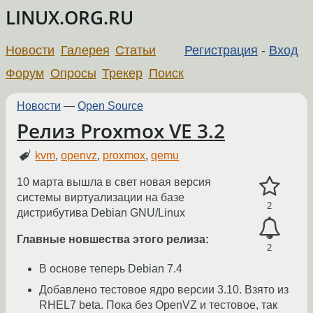
LINUX.ORG.RU
Новости
Галерея
Статьи
Регистрация
-
Вход
Форум
Опросы
Трекер
Поиск
Новости
—
Open Source
Релиз Proxmox VE 3.2
kvm
,
openvz
,
proxmox
,
qemu
10 марта вышла в свет новая версия
системы виртуализации на базе
2
дистрибутива Debian GNU/Linux
Главные новшества этого релиза:
2
В основе теперь Debian 7.4
Добавлено тестовое ядро версии 3.10. Взято из
RHEL7 beta. Пока без OpenVZ и тестовое, так