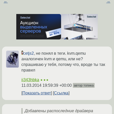
←
→
cetjs2
, не понял в теги. kvm.qemu
аналогичен kvm и qemu, или не?
спрашиваю у тебя, потому что, вроде ты так
правил
ii343hbka
★★★
11.03.2014 19:59:39 +00:00
автор топика
Показать ответ
Ссылка
Добавлены распоследние драйвера