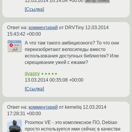
12.03.2014 20:14:04 +00:00
автор топика
Ссылка
Ответ на:
комментарий
от DRVTiny
12.03.2014
15:43:42 +00:00
А что там такого амбициозного? То что они
переизобретают велосипеды вместо
использования доступных библиотек? Или
скрещивание ужей с ежами?
dyasny
★★★★★
13.03.2014 00:35:08 +00:00
Ссылка
Ответ на:
комментарий
от kerneliq
12.03.2014
17:28:31 +00:00
Proxmox VE - это комплексное ПО, Debian
просто используется ими сейчас в качестве