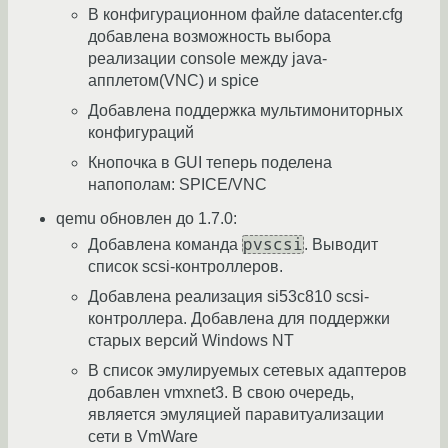
В конфигурационном файле datacenter.cfg
добавлена возможность выбора
реализации console между java-
апплетом(VNC) и spice
Добавлена поддержка мультимониторных
конфигураций
Кнопочка в GUI теперь поделена
напополам: SPICE/VNC
qemu обновлен до 1.7.0:
pvscsi
Добавлена команда
. Выводит
список scsi-контроллеров.
Добавлена реализация si53c810 scsi-
контроллера. Добавлена для поддержки
старых версий Windows NT
В список эмулируемых сетевых адаптеров
добавлен vmxnet3. В свою очередь,
является эмуляцией паравитуализации
сети в VmWare