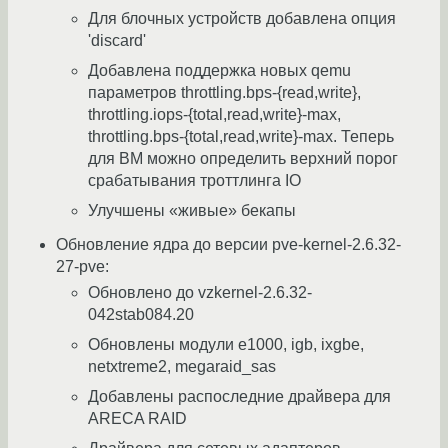
Для блочных устройств добавлена опция
'discard'
Добавлена поддержка новых qemu
параметров throttling.bps-{read,write},
throttling.iops-{total,read,write}-max,
throttling.bps-{total,read,write}-max. Теперь
для ВМ можно определить верхний порог
срабатывания троттлинга IO
Улучшены «живые» бекапы
Обновление ядра до версии pve-kernel-2.6.32-
27-pve:
Обновлено до vzkernel-2.6.32-
042stab084.20
Обновлены модули e1000, igb, ixgbe,
netxtreme2, megaraid_sas
Добавлены распоследние драйвера для
ARECA RAID