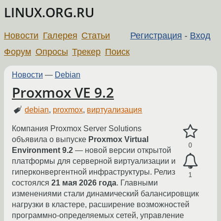
LINUX.ORG.RU
Новости
Галерея
Статьи
Регистрация
-
Вход
Форум
Опросы
Трекер
Поиск
Новости
—
Debian
Proxmox VE 9.2
debian
,
proxmox
,
виртуализация
Компания Proxmox Server Solutions
объявила о выпуске
Proxmox Virtual
0
Environment 9.2
— новой версии открытой
платформы для серверной виртуализации и
гиперконвергентной инфраструктуры. Релиз
1
состоялся
21 мая 2026 года
. Главными
изменениями стали динамический балансировщик
нагрузки в кластере, расширение возможностей
программно-определяемых сетей, управление