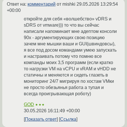
Ответ на:
комментарий
от mishki
29.05.2026 13:29:54
+00:00
откройте для себя «волшебство» vDRS и
sDRS от vmware))) то что вы сейчас
написали напоминает мне адептом консоли
90х - аргументирующих свою позицию
зачем мне мышки ваши и GUI(швиндовсы),
я все под досом командами умею запускать
и настраивать потому что помню все
компанды моих 3,5 программ (если кратко
то нагрузки VM на vCPU и vRAM и vHDD не
статичны и меняются и сидеть глазеть в
мониторинг 24/7 мигрируя по хостам VMки
не просто обезьянья работа а тупая и
всегда проигрывающая роботу)
GOD
★★★
30.05.2026 16:11:49 +00:00
Показать ответ
Ссылка