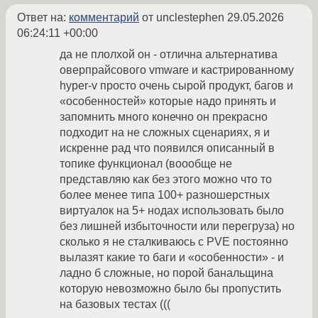
Ответ на:
комментарий
от unclestephen
29.05.2026
06:24:11 +00:00
да не плолхой он - отлична альтернатива
оверпрайсового vmware и кастрированному
hyper-v просто очень сырой продукт, багов и
«особенностей» которые надо принять и
запомнить много конечно он прекрасно
подходит на не сложных сценариях, я и
искренне рад что появился описанный в
топике функционал (воообще не
представляю как без этого можно что то
более менее типа 100+ разношерстных
виртуалок на 5+ нодах использовать было
без лишней избыточности или перегруза) но
сколько я не сталкиваюсь с PVE постоянно
вылазят какие то баги и «особенности» - и
ладно б сложные, но порой банальщина
которую невозможно было бы пропустить
на базовых тестах (((