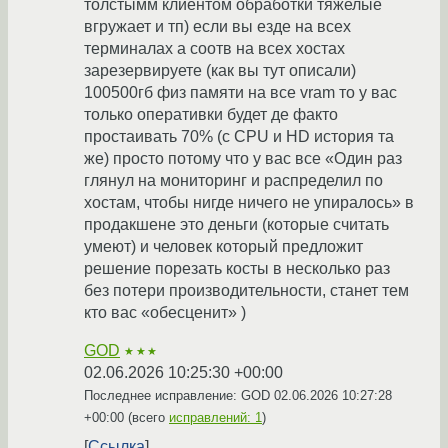
толстымм клиентом обработки тяжелые
вгружает и тп) если вы езде на всех
терминалах а соотв на всех хостах
зарезервируете (как вы тут описали)
100500гб физ памяти на все vram то у вас
только оперативки будет де факто
простаивать 70% (с CPU и HD история та
же) просто потому что у вас все «Один раз
глянул на мониторинг и распределил по
хостам, чтобы нигде ничего не упиралось» в
продакшене это деньги (которые считать
умеют) и человек который предложит
решение порезать косты в несколько раз
без потери производительности, станет тем
кто вас «обесценит» )
GOD
★★★
02.06.2026 10:25:30 +00:00
Последнее исправление: GOD
02.06.2026 10:27:28
+00:00
(всего
исправлений: 1
)
Ссылка