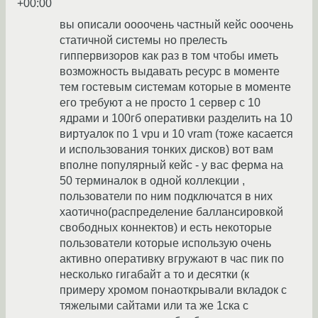
+00:00
вы описали оооочень частный кейс ооочень
статичной системы но прелесть
гиппервизоров как раз в том чтобы иметь
возможность выдавать ресурс в моменте
тем гостевым системам которые в моменте
его требуют а не просто 1 сервер с 10
ядрами и 100гб оперативки разделить на 10
виртуалок по 1 vpu и 10 vram (тоже касается
и использования тонких дисков) вот вам
вполне популярный кейс - у вас ферма на
50 терминалок в одной коллекции ,
пользователи по ним подключатся в них
хаотично(распределение баллансировкой
свободных коннектов) и есть некоторые
пользователи которые использую очень
активно оперативку вгружают в час пик по
несколько гигабайт а то и десятки (к
примеру хромом понаоткрывали вкладок с
тяжелыми сайтами или та же 1ска с