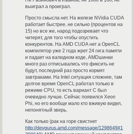
выиграл а проиграл.
Просто смысла нет. На железе NVidia CUDA
работает быстрее, не сильно (процентов на
15) но все же, народ подозревает что
читерят, для того чтобы опустить
конкурентов. На AMD CUDA нет а OpenCL
компилятор уже 2 года жрет 24 гига памяти
и падает на валидном коде, AMDшинки
много раз отписывались что фиксить не
будут, последний раз просто кормят
завтраками. На Intel ситуация сложнее, там
долгое время OpenCL работал только в
режиме CPU, то есть вариант С был
очевидно лучше. Сейчас появился Xeon
Phi, но его вообще мало кто вживую видел,
непонятный зверь.
Как только (рак на горе свистнет
http://devgurus.amd.com/message/1298649#1