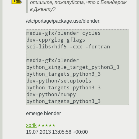
опишите, пожалуйста, что с Блендером
в Дженту?
/etc/portage/package.use/blender:
media-gfx/blender cycles

dev-cpp/glog gflags

sci-libs/hdf5 -cxx -fortran

media-gfx/blender 
python_single_target_python3_3 
python_targets_python3_3

dev-python/setuptools 
python_targets_python3_3

dev-python/numpy 
emerge blender
xorik
★★★★★
19.07.2013 13:05:58 +00:00