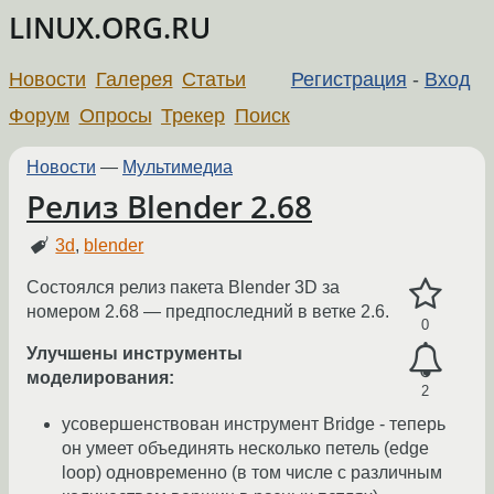
LINUX.ORG.RU
Новости
Галерея
Статьи
Регистрация
-
Вход
Форум
Опросы
Трекер
Поиск
Новости
—
Мультимедиа
Релиз Blender 2.68
3d
,
blender
Состоялся релиз пакета Blender 3D за
номером 2.68 — предпоследний в ветке 2.6.
0
Улучшены инструменты
моделирования:
2
усовершенствован инструмент Bridge - теперь
он умеет объединять несколько петель (edge
loop) одновременно (в том числе с различным