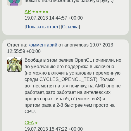
пожать твою мозолистую рабочую руку :)
AP
★★★★★
19.07.2013 14:44:57 +00:00
Показать ответ
Ссылка
Ответ на:
комментарий
от anonymous
19.07.2013
12:55:59 +00:00
Вообще в этом релизе OpenCL починили, но
по умолчанию его поддержка выключена
(но можно включить установив переменную
среды CYCLES_OPENCL_TEST). Только
вот несмотря на эту починку, на AMD оно не
работает, зато работает на интелевских
процессорах типа i5, i7 (может и i3) и
притом раза в 2-3 быстрее чем просто на
CPU.
CFA
★
19.07.2013 15:47:22 +00:00