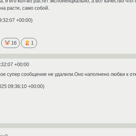
а, и его кол-во растёт экспоненциально, а вот качество что-
на расте, само собой.
9:32:07 +00:00
)
16
1
:32:07 +00:00
вое супер сообщение не удалили.Оно наполнено любви к от
025 09:36:10 +00:00
)