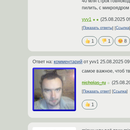
40 млн строк говнокод
пилить, с микроядром 
yvv1
(
25.08.2025 0
★★
Показать ответы
Ссылка
1
1
8
Ответ на:
комментарий
от yvv1
25.08.2025 09
самое важное, чтоб т
nicholas_ru
(
25.08.2
☆
Показать ответ
Ссылка
1