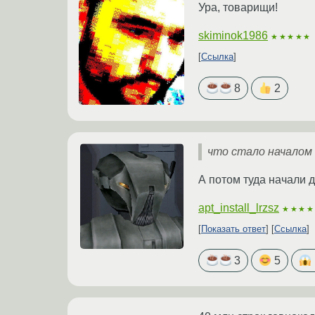
Ура, товарищи!
skiminok1986
★★★★★
Ссылка
8
2
что стало началом 
А потом туда начали д
apt_install_lrzsz
★★★★
Показать ответ
Ссылка
3
5