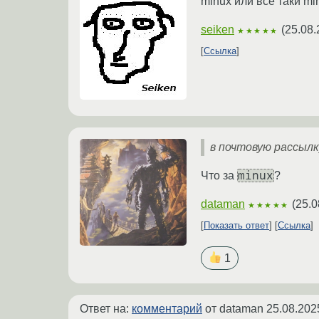
minux или всё таки mi
seiken
(
25.08.
★★★★★
Ссылка
в почтовую рассылк
minux
Что за
?
dataman
(
25.0
★★★★★
Показать ответ
Ссылка
1
Ответ на:
комментарий
от dataman
25.08.202