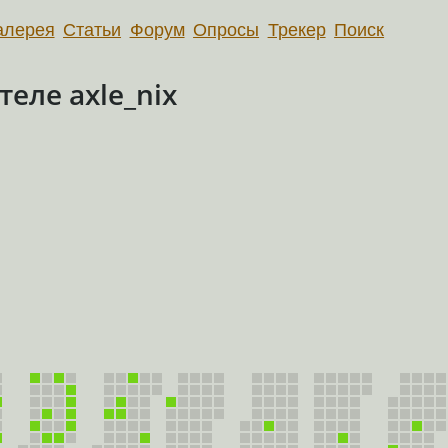
алерея
Статьи
Форум
Опросы
Трекер
Поиск
еле axle_nix