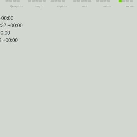
февраль
март
апрель
май
июнь
июль
+00:00
:37 +00:00
00:00
2 +00:00