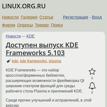
LINUX.ORG.RU
Новости
Галерея
Статьи
Регистрация
-
Вход
Форум
Опросы
Трекер
Поиск
Новости
—
KDE
Доступен выпуск KDE
Frameworks 5.103
kde
,
kde frameworks
,
plasma
KDE Frameworks — это набор
кроссплатформенных библиотек,
0
расширяющих возможности фреймворка Qt
широким спектром функций для среды
рабочего стола Plasma и приложений KDE.
0
Среди прочих улучшений и исправлений, в этой
версии: