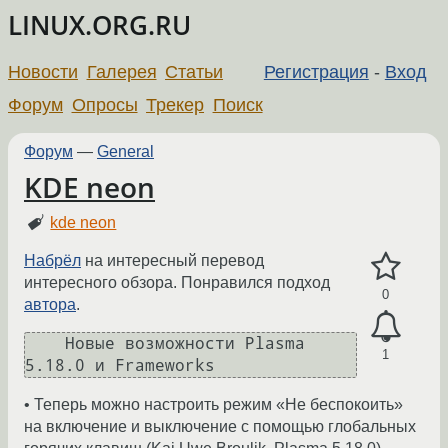
LINUX.ORG.RU
Новости
Галерея
Статьи
Регистрация
-
Вход
Форум
Опросы
Трекер
Поиск
Форум
—
General
KDE neon
kde neon
Набрёл
на интересный перевод
интересного обзора. Понравился подход
0
автора
.
    Новые возможности Plasma 
1
• Теперь можно настроить режим «Не беспокоить»
на включение и выключение с помощью глобальных