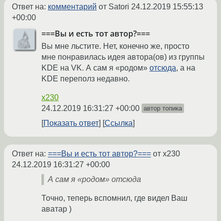
Ответ на:
комментарий
от Satori
24.12.2019 15:55:13
+00:00
===Вы и есть тот автор?===
Вы мне льстите. Нет, конечно же, просто
мне понравилась идея автора(ов) из группы
KDE на VK. А сам я «родом»
отсюда
, а на
KDE переполз недавно.
x230
24.12.2019 16:31:27 +00:00
автор топика
Показать ответ
Ссылка
Ответ на:
===Вы и есть тот автор?===
от x230
24.12.2019 16:31:27 +00:00
А сам я «родом» отсюда
Точно, теперь вспомнил, где видел Ваш
аватар )