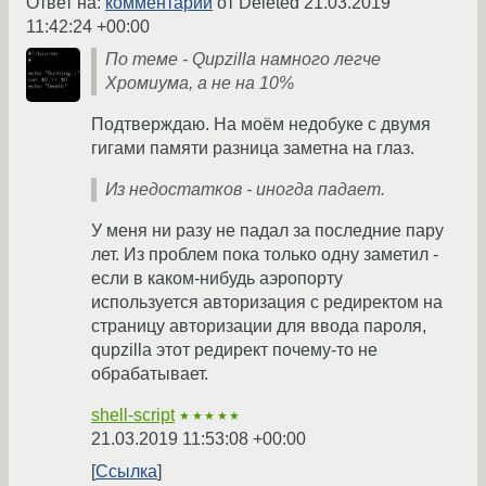
Ответ на:
комментарий
от Deleted
21.03.2019
11:42:24 +00:00
По теме - Qupzilla намного легче
Хромиума, а не на 10%
Подтверждаю. На моём недобуке с двумя
гигами памяти разница заметна на глаз.
Из недостатков - иногда падает.
У меня ни разу не падал за последние пару
лет. Из проблем пока только одну заметил -
если в каком-нибудь аэропорту
используется авторизация с редиректом на
страницу авторизации для ввода пароля,
qupzilla этот редирект почему-то не
обрабатывает.
shell-script
★★★★★
21.03.2019 11:53:08 +00:00
Ссылка