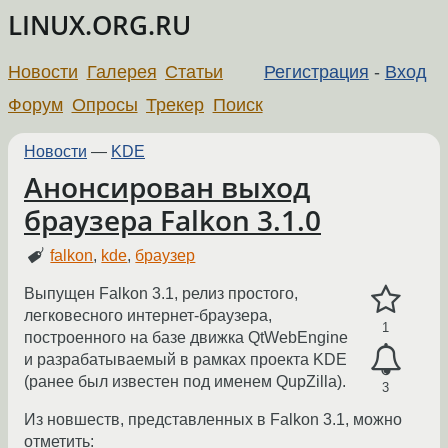
LINUX.ORG.RU
Новости
Галерея
Статьи
Регистрация
-
Вход
Форум
Опросы
Трекер
Поиск
Новости
—
KDE
Анонсирован выход
браузера Falkon 3.1.0
falkon
,
kde
,
браузер
Выпущен Falkon 3.1, релиз простого,
легковесного интернет-браузера,
1
построенного на базе движка QtWebEngine
и разрабатываемый в рамках проекта KDE
(ранее был известен под именем QupZilla).
3
Из новшеств, представленных в Falkon 3.1, можно
отметить: