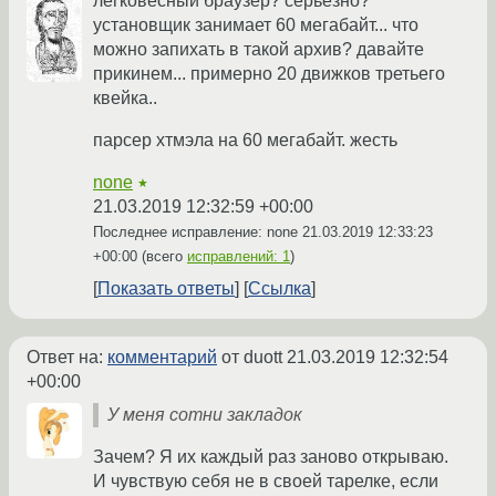
легковесный браузер? серьёзно?
установщик занимает 60 мегабайт... что
можно запихать в такой архив? давайте
прикинем... примерно 20 движков третьего
квейка..
парсер хтмэла на 60 мегабайт. жесть
none
★
21.03.2019 12:32:59 +00:00
Последнее исправление: none
21.03.2019 12:33:23
+00:00
(всего
исправлений: 1
)
Показать ответы
Ссылка
Ответ на:
комментарий
от duott
21.03.2019 12:32:54
+00:00
У меня сотни закладок
Зачем? Я их каждый раз заново открываю.
И чувствую себя не в своей тарелке, если