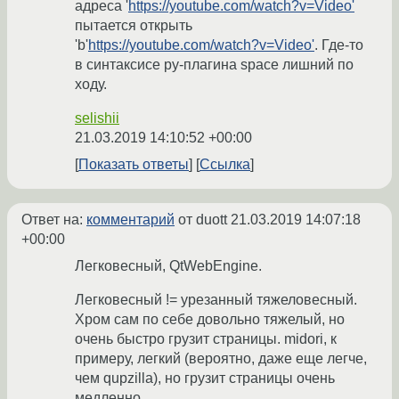
адреса '
https://youtube.com/watch?v=Video'
пытается открыть
'b'
https://youtube.com/watch?v=Video'
. Где-то
в синтаксисе py-плагина space лишний по
ходу.
selishii
21.03.2019 14:10:52 +00:00
Показать ответы
Ссылка
Ответ на:
комментарий
от duott
21.03.2019 14:07:18
+00:00
Легковесный, QtWebEngine.
Легковесный != урезанный тяжеловесный.
Хром сам по себе довольно тяжелый, но
очень быстро грузит страницы. midori, к
примеру, легкий (вероятно, даже еще легче,
чем qupzilla), но грузит страницы очень
медленно.