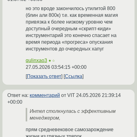
но это вроде закончилось утилитой 800
(блин али 800к) т.е. как временная магия
привязка к более низкому уровню чем
доступный очередным «скрипт-киди»
инструментарий это конечно спасает на
время периода «прогреса» опускания
инструментов до очередных хапуг
qulinxao3
★☆
27.05.2026 03:54:15 +00:00
Показать ответ
Ссылка
Ответ на:
комментарий
от VIT
24.05.2026 21:39:14
+00:00
Интел столкнулась с эффективным
менеджером,
прям средневековое самозарождение
жизни из грязных тряпок