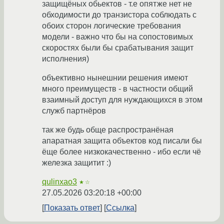
защищёных обьектов - т.е опятже нет не
обходимости до транзистора соблюдать с
обоих сторон логические требования
модели - важно что бы на сопостовимых
скоростях были бы срабатывания защит
исполнения)
объективно нынешнии решения имеют
много преимуществ - в частности общий
взаимный доступ для нуждающихся в этом
служб партнёров
так же будь обще распространёная
апаратная защита объектов код писали бы
ёще более низкокачественно - ибо если чё
железка защитит :)
qulinxao3
★☆
27.05.2026 03:20:18 +00:00
Показать ответ
Ссылка