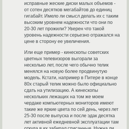
исправные жеские диски малых объемов -
от сотен десятков мегабайтов до единиц
гигабайт. Имело ли смысл делать их с таким
высоким уровнем надежности что они по
20-30 лет прожили? Уверен что такой
уровень надежности серьезно отражался на
цене в сторону ее увеличения.
Или еще пример - кинескопы советских
цветных телевизоров выгорали за
несколько лет, после чего обычно телик
менялся на новую более продвинутую
модель. Кстати, например в Питере в конце
80х старый телик можно было официально
сдать на утилизацию. А кинескопы
нескольких лежащих на том же моем
чердаке компьютерных мониторов имеют
такие же яркие цвета по сей день, через лет
25-30 после выпуска и после эдак десятка
лет активной ежедневной эксплуатации там
откуда я их забирал списанные. Нужна ли