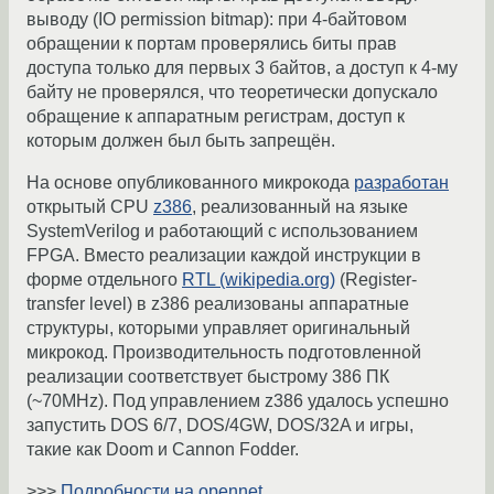
выводу (IO permission bitmap): при 4-байтовом
обращении к портам проверялись биты прав
доступа только для первых 3 байтов, а доступ к 4-му
байту не проверялся, что теоретически допускало
обращение к аппаратным регистрам, доступ к
которым должен был быть запрещён.
На основе опубликованного микрокода
разработан
открытый CPU
z386
, реализованный на языке
SystemVerilog и работающий с использованием
FPGA. Вместо реализации каждой инструкции в
форме отдельного
RTL (wikipedia.org)
(Register-
transfer level) в z386 реализованы аппаратные
структуры, которыми управляет оригинальный
микрокод. Производительность подготовленной
реализации соответствует быстрому 386 ПК
(~70MHz). Под управлением z386 удалось успешно
запустить DOS 6/7, DOS/4GW, DOS/32A и игры,
такие как Doom и Cannon Fodder.
>>>
Подробности на opennet