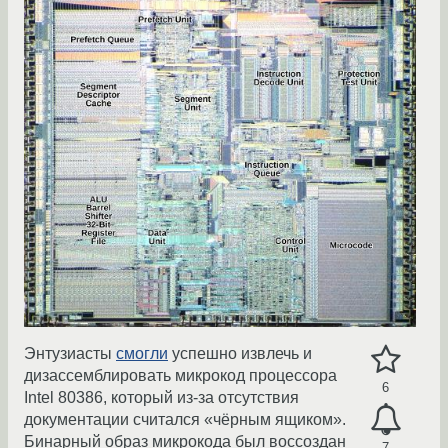
Энтузиасты
смогли
успешно извлечь и
дизассемблировать микрокод процессора
6
Intel 80386, который из-за отсутствия
документации считался «чёрным ящиком».
Бинарный образ микрокода был воссоздан
7