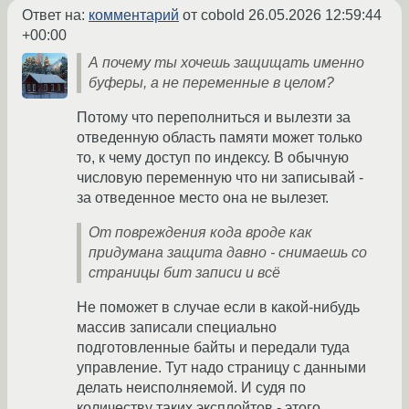
Ответ на:
комментарий
от cobold
26.05.2026 12:59:44
+00:00
А почему ты хочешь защищать именно
буферы, а не переменные в целом?
Потому что переполниться и вылезти за
отведенную область памяти может только
то, к чему доступ по индексу. В обычную
числовую переменную что ни записывай -
за отведенное место она не вылезет.
От повреждения кода вроде как
придумана защита давно - снимаешь со
страницы бит записи и всё
Не поможет в случае если в какой-нибудь
массив записали специально
подготовленные байты и передали туда
управление. Тут надо страницу с данными
делать неисполняемой. И судя по
количеству таких эксплойтов - этого