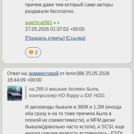
причем даже тем который сами авторы
раздавали бесплатно.
watchcat382
★★
27.05.2026 01:37:02 +00:00
Показать ответы
Ссылка
2
Ответ на:
комментарий
от lenin386
25.05.2026
18:44:09 +00:00
на 286-й машине должен быть
контроллер HD floppy и IDE HDD.
И дисководы бывали и 360К и 1.2М (иногда
оба сразу и на то тоже причина была в
плохой их совместимости), и MFM диски
бывали(довольно часто кстати), и SCSI, еще
иногда совсем редкость встречалась - ESDI.