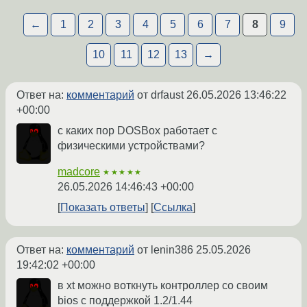
←
1
2
3
4
5
6
7
8
9
10
11
12
13
→
Ответ на:
комментарий
от drfaust
26.05.2026 13:46:22
+00:00
с каких пор DOSBox работает с
физическими устройствами?
madcore
★★★★★
26.05.2026 14:46:43 +00:00
Показать ответы
Ссылка
Ответ на:
комментарий
от lenin386
25.05.2026
19:42:02 +00:00
в xt можно воткнуть контроллер со своим
bios с поддержкой 1.2/1.44