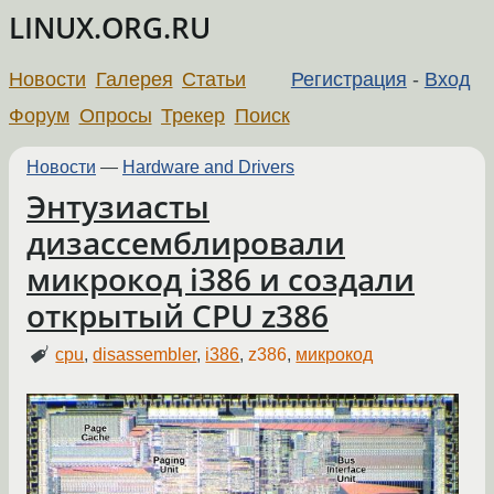
LINUX.ORG.RU
Новости
Галерея
Статьи
Регистрация
-
Вход
Форум
Опросы
Трекер
Поиск
Новости
—
Hardware and Drivers
Энтузиасты
дизассемблировали
микрокод i386 и создали
открытый CPU z386
cpu
,
disassembler
,
i386
,
z386
,
микрокод