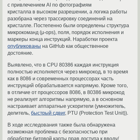
с привлечением AI по фотографиям
кристалла в высоком разрешении, а логика работы
разобрана через трассировку соединений на
кристалле. Постепенно были определены структура
микрокоманд (μ-ops), поля, порядок исполнения и
маркеры конца инструкций. Наработки проекта
опубликованы
на GitHub как общественное
достояние.
Выявлено, что в CPU 80386 каждая инструкция
полностью исполняется через микрокод, в то время
как в 8086 и современных процессорах часть
инструкций обрабатывается напрямую. Кроме того,
в отличие от процессоров 8086, в 80386 микрокод
не реализует алгоритмы напрямую, а в основном
настраивает аппаратные ускорители (умножитель,
делитель,
быстрый сдвиг
, PTU (Protection Test Unit)).
В ходе исследования также была обнаружена
возможная проблема с безопасностью при
обработке битовой карты прав доступа к вводу/